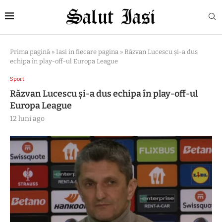
Prima pagină
»
Iasi in fiecare pagina
»
Răzvan Lucescu și-a dus
echipa în play-off-ul Europa League
Sport
Răzvan Lucescu și-a dus echipa în play-off-ul
Europa League
12 luni ago