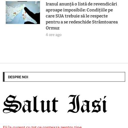
Iranul anunță o listă de revendicări
aproape imposibile: Condițiile pe
care SUA trebuie să le respecte
pentru a se redeschide Strâmtoarea
Ormuz
4 ore ago
DESPRE NOI
Fii la curent cu tot ce conteaza pentru tine