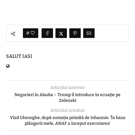
0
SALUT IASI
Articolul anterior
Negocieri în Alaska – Trump îl introduce în ecuație pe
Zelenski
Articolul următor
Vlad Gheorghe, după somația primită de Iohannis: 'În baza
plângerii mele, ANAF a început executarea'