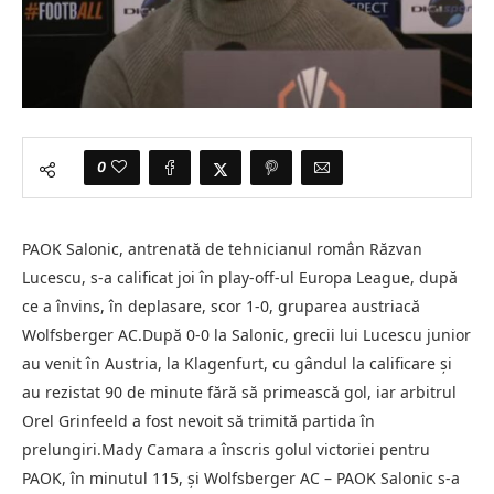
0
PAOK Salonic, antrenată de tehnicianul român Răzvan
Lucescu, s-a calificat joi în play-off-ul Europa League, după
ce a învins, în deplasare, scor 1-0, gruparea austriacă
Wolfsberger AC.După 0-0 la Salonic, grecii lui Lucescu junior
au venit în Austria, la Klagenfurt, cu gândul la calificare şi
au rezistat 90 de minute fără să primească gol, iar arbitrul
Orel Grinfeeld a fost nevoit să trimită partida în
prelungiri.Mady Camara a înscris golul victoriei pentru
PAOK, în minutul 115, şi Wolfsberger AC – PAOK Salonic s-a