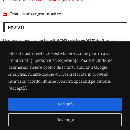
Email:
contact@salutiasi.ro
NOUTATI
Ucraina a cumpărat rachete ATACMS și sisteme M270 din Turcia
Site-ul nostru web folosește fișiere cookie pentru a vă
Momentul zero: Anul din care seceta și căldura extremă au devenit o
îmbunătăți și personaliza experiența. Poate include, de
regulă. Până atunci, aceste cazuri erau o raritate
asemenea, fișiere cookie de la terți, cum ar fi Google
Analytics. Aceste cookie-uri vor fi stocate în browser,
'Îți dă cu cenușă pe panouri și s-a terminat': Traian Băsescu avertizează
numai cu acordul dumneavoastră apăsând pe butonul
asupra vulnerabilității sistemului energetic
“Acceptă”.
VIDEO 'Nosocomiale', din slogan electoral în temă de atac. Fostul
ministru Alexandru Rogobete acuză 'promisiuni vândute și
Acceptă
neîndeplinite'
Respinge
LINK-URI UTILE