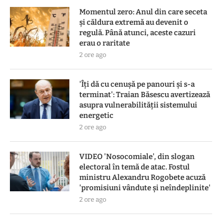
Momentul zero: Anul din care seceta
și căldura extremă au devenit o
regulă. Până atunci, aceste cazuri
erau o raritate
2 ore ago
'Îți dă cu cenușă pe panouri și s-a
terminat': Traian Băsescu avertizează
asupra vulnerabilității sistemului
energetic
2 ore ago
VIDEO 'Nosocomiale', din slogan
electoral în temă de atac. Fostul
ministru Alexandru Rogobete acuză
'promisiuni vândute și neîndeplinite'
2 ore ago