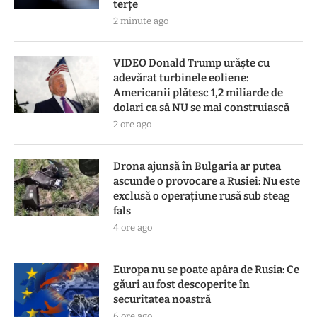
terţe
2 minute ago
VIDEO Donald Trump urăște cu
adevărat turbinele eoliene:
Americanii plătesc 1,2 miliarde de
dolari ca să NU se mai construiască
2 ore ago
Drona ajunsă în Bulgaria ar putea
ascunde o provocare a Rusiei: Nu este
exclusă o operațiune rusă sub steag
fals
4 ore ago
Europa nu se poate apăra de Rusia: Ce
găuri au fost descoperite în
securitatea noastră
6 ore ago