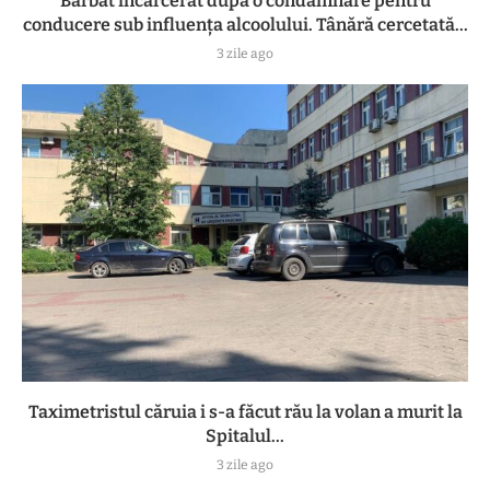
Bărbat încarcerat după o condamnare pentru
conducere sub influența alcoolului. Tânără cercetată...
3 zile ago
Taximetristul căruia i s-a făcut rău la volan a murit la
Spitalul...
3 zile ago