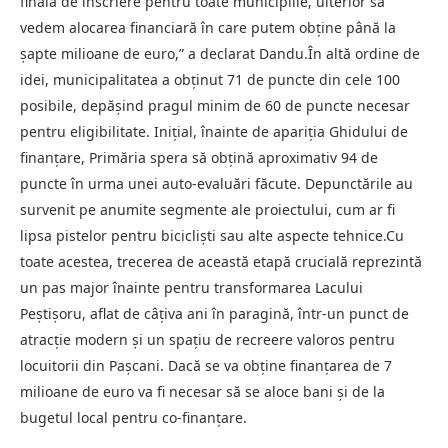
finală de înscriere pentru toate municipiile, ulterior să
vedem alocarea financiară în care putem obține până la
șapte milioane de euro,” a declarat Dandu.În altă ordine de
idei, municipalitatea a obținut 71 de puncte din cele 100
posibile, depășind pragul minim de 60 de puncte necesar
pentru eligibilitate. Inițial, înainte de apariția Ghidului de
finanțare, Primăria spera să obțină aproximativ 94 de
puncte în urma unei auto-evaluări făcute. Depunctările au
survenit pe anumite segmente ale proiectului, cum ar fi
lipsa pistelor pentru bicicliști sau alte aspecte tehnice.Cu
toate acestea, trecerea de această etapă crucială reprezintă
un pas major înainte pentru transformarea Lacului
Peștișoru, aflat de câțiva ani în paragină, într-un punct de
atracție modern și un spațiu de recreere valoros pentru
locuitorii din Pașcani. Dacă se va obține finanțarea de 7
milioane de euro va fi necesar să se aloce bani și de la
bugetul local pentru co-finanțare.