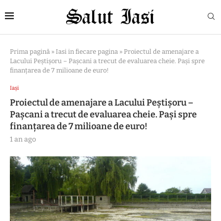
Prima pagină
»
Iasi in fiecare pagina
»
Proiectul de amenajare a
Lacului Peștișoru – Pașcani a trecut de evaluarea cheie. Pași spre
finanțarea de 7 milioane de euro!
Iași
Proiectul de amenajare a Lacului Peștișoru –
Pașcani a trecut de evaluarea cheie. Pași spre
finanțarea de 7 milioane de euro!
1 an ago