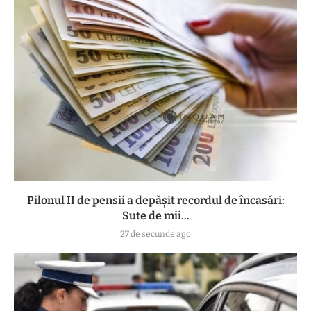
Pilonul II de pensii a depășit recordul de încasări:
Sute de mii...
27 de secunde ago