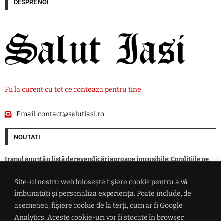
DESPRE NOI
Fii la curent cu tot ce conteaza pentru tine
Email:
contact@salutiasi.ro
NOUTATI
Iranul anunță o listă de revendicări aproape imposibile: Condițiile pe
care SUA trebuie să le respecte pentru a se redeschide Strâmtoarea
Ormuz
Site-ul nostru web folosește fișiere cookie pentru a vă
îmbunătăți și personaliza experiența. Poate include, de
Progrese în negocierile Oman-Iran privind navigația prin Strâmtoarea
asemenea, fișiere cookie de la terți, cum ar fi Google
Ormuz. Atacurile asupra navelor ar putea bloca acordul
Analytics. Aceste cookie-uri vor fi stocate în browser,