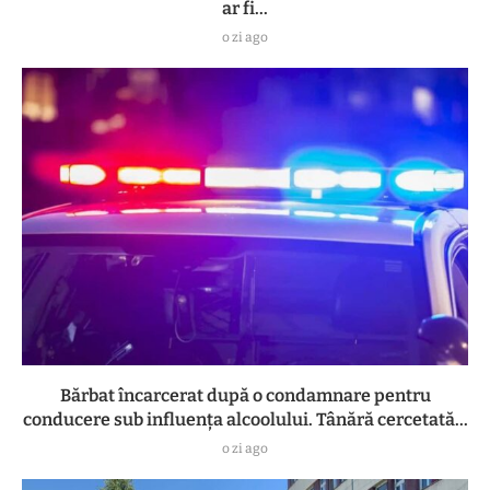
ar fi...
o zi ago
Bărbat încarcerat după o condamnare pentru
conducere sub influența alcoolului. Tânără cercetată...
o zi ago