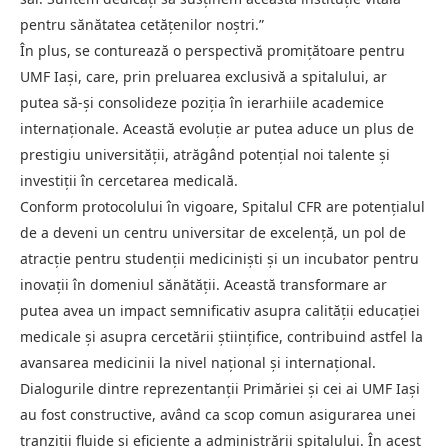
pentru sănătatea cetățenilor noștri.”
În plus, se conturează o perspectivă promițătoare pentru
UMF Iași, care, prin preluarea exclusivă a spitalului, ar
putea să-și consolideze poziția în ierarhiile academice
internaționale. Această evoluție ar putea aduce un plus de
prestigiu universității, atrăgând potențial noi talente și
investiții în cercetarea medicală.
Conform protocolului în vigoare, Spitalul CFR are potențialul
de a deveni un centru universitar de excelență, un pol de
atracție pentru studenții mediciniști și un incubator pentru
inovații în domeniul sănătății. Această transformare ar
putea avea un impact semnificativ asupra calității educației
medicale și asupra cercetării științifice, contribuind astfel la
avansarea medicinii la nivel național și internațional.
Dialogurile dintre reprezentanții Primăriei și cei ai UMF Iași
au fost constructive, având ca scop comun asigurarea unei
tranziții fluide și eficiente a administrării spitalului. În acest