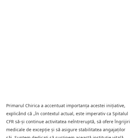
Primarul Chirica a accentuat importanța acestei inițiative,
explicând că „în contextul actual, este imperativ ca Spitalul
CFR să-și continue activitatea neîntreruptă, să ofere îngrijiri
medicale de excepție și să asigure stabilitatea angajaților
săi. Suntem dedicați să susținem această instituție vitală