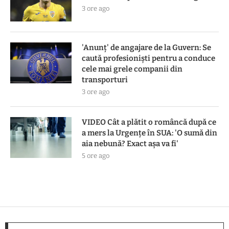
3 ore ago
'Anunț' de angajare de la Guvern: Se
caută profesioniști pentru a conduce
cele mai grele companii din
transporturi
3 ore ago
VIDEO Cât a plătit o româncă după ce
a mers la Urgențe în SUA: 'O sumă din
aia nebună? Exact așa va fi'
5 ore ago