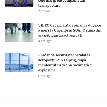
cele mai grele companii din
transporturi
2 ore ago
VIDEO Cât a plătit o româncă după ce
a mers la Urgențe în SUA: 'O sumă din
aia nebună? Exact așa va fi'
4 ore ago
Rradar de securitate instalat la
aeroportul din Leipzig, după
incidentul cu drona încărcată cu
explozibil
6 ore ago