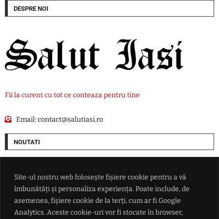
DESPRE NOI
Fii la curent cu tot ce conteaza pentru tine
Email:
contact@salutiasi.ro
NOUTATI
Progrese în negocierile Oman-Iran privind navigația prin Strâmtoarea
Ormuz. Atacurile asupra navelor ar putea bloca acordul
Site-ul nostru web folosește fișiere cookie pentru a vă
îmbunătăți și personaliza experiența. Poate include, de
Nicolae Stanciu a marcat și a adus victoria echipei sale Dalian Yingbo
asemenea, fișiere cookie de la terți, cum ar fi Google
Analytics. Aceste cookie-uri vor fi stocate în browser,