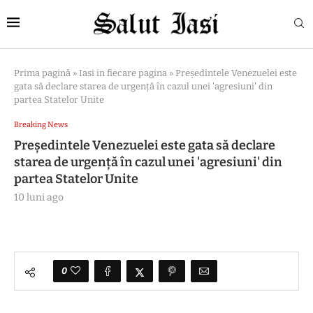
Prima pagină
»
Iasi in fiecare pagina
»
Președintele Venezuelei este
gata să declare starea de urgenţă în cazul unei 'agresiuni' din
partea Statelor Unite
Breaking News
Președintele Venezuelei este gata să declare
starea de urgenţă în cazul unei 'agresiuni' din
partea Statelor Unite
10 luni ago
0