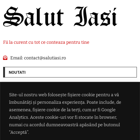
Fii la curent cu tot ce conteaza pentru tine
Email:
contact@salutiasi.ro
NOUTATI
Nicolae Stanciu a marcat și a adus victoria echipei sale Dalian Yingbo
Site-ul nostru web folosește fișiere cookie pentru a vă
îmbunătăți și personaliza experiența. Poate include, de
'Anunț' de angajare de la Guvern: Se caută profesioniști pentru a
conduce cele mai grele companii din transporturi
asemenea, fișiere cookie de la terți, cum ar fi Google
Analytics. Aceste cookie-uri vor fi stocate în browser,
numai cu acordul dumneavoastră apăsând pe butonul
VIDEO Cât a plătit o româncă după ce a mers la Urgențe în SUA: 'O sumă
din aia nebună? Exact așa va fi'
“Acceptă”.