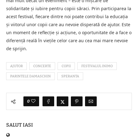
mai mult decât un eveniment – este o mișcare de
solidaritate și iubire pentru copiii săraci. Prin participarea la
acest festival, fiecare dintre noi poate contribui la educația
și viitorul unor copii care au nevoie disperată de ajutor. Este
un moment de reflecție și acțiune, o oportunitate de a face o
diferență reală în viețile celor care au cea mai mare nevoie
de sprijin.
AJUTOR
CONCERTE
COPII
FESTIVALUL INIMO
PARINTELE DAMASCHIN
SPERANTA
0
SALUT IASI