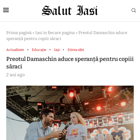
Prima pagină
»
Iasi in fiecare pagina
»
Preotul Damaschin aduce
speranță pentru copiii săraci
Actualitate
Educație
Iași
Stirea zilei
Preotul Damaschin aduce speranță pentru copiii
săraci
2 ani ago