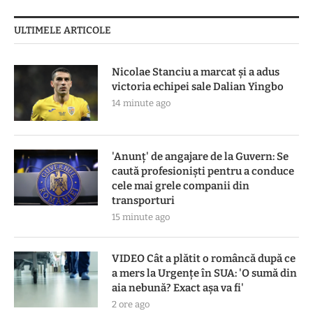
ULTIMELE ARTICOLE
Nicolae Stanciu a marcat și a adus
victoria echipei sale Dalian Yingbo
14 minute ago
'Anunț' de angajare de la Guvern: Se
caută profesioniști pentru a conduce
cele mai grele companii din
transporturi
15 minute ago
VIDEO Cât a plătit o româncă după ce
a mers la Urgențe în SUA: 'O sumă din
aia nebună? Exact așa va fi'
2 ore ago