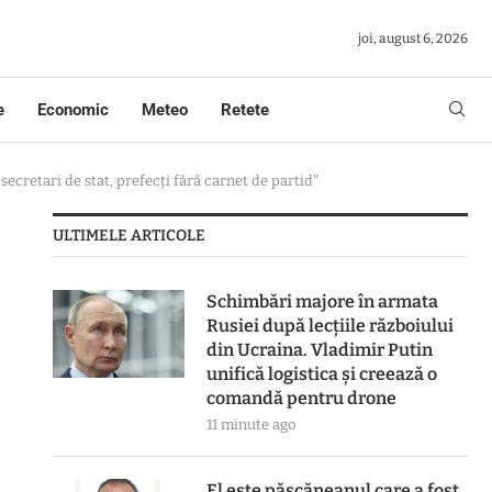
joi, august 6, 2026
e
Economic
Meteo
Retete
ecretari de stat, prefecți fără carnet de partid"
ULTIMELE ARTICOLE
Schimbări majore în armata
Rusiei după lecțiile războiului
din Ucraina. Vladimir Putin
unifică logistica și creează o
comandă pentru drone
11 minute ago
El este pășcăneanul care a fost