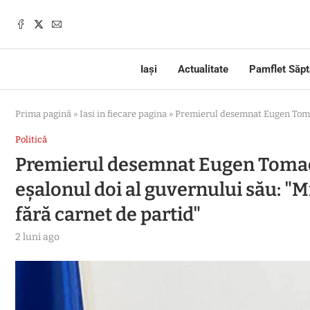
Iași
Actualitate
Pamflet Săp
Prima pagină
»
Iasi in fiecare pagina
»
Premierul desemnat Eugen Tomac t
Politică
Premierul desemnat Eugen Tomac t
eșalonul doi al guvernului său: "Min
fără carnet de partid"
2 luni ago