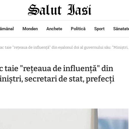
tămânal
Monden
Anchete
Politică
Sport
Sănatat
aie "rețeaua de influență" din eșalonul doi al guvernului său: "Miniștri, s
aie "rețeaua de influență" din
iștri, secretari de stat, prefecți