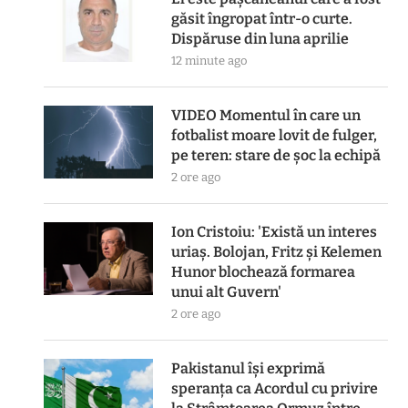
găsit îngropat într-o curte.
Dispăruse din luna aprilie
12 minute ago
VIDEO Momentul în care un
fotbalist moare lovit de fulger,
pe teren: stare de șoc la echipă
2 ore ago
Ion Cristoiu: 'Există un interes
uriaș. Bolojan, Fritz și Kelemen
Hunor blochează formarea
unui alt Guvern'
2 ore ago
Pakistanul îşi exprimă
speranţa ca Acordul cu privire