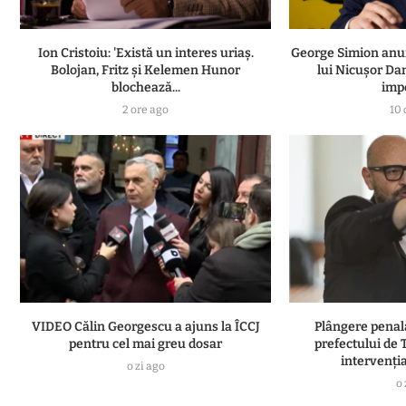
Ion Cristoiu: 'Există un interes uriaș.
George Simion anun
Bolojan, Fritz și Kelemen Hunor
lui Nicușor Da
blochează...
impo
2 ore ago
10 
VIDEO Călin Georgescu a ajuns la ÎCCJ
Plângere penal
pentru cel mai greu dosar
prefectului de 
intervenția
o zi ago
o 