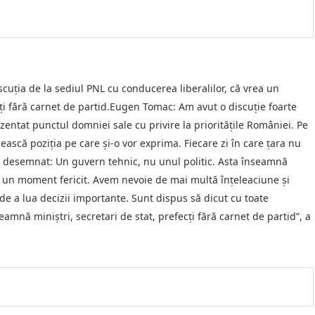
ția de la sediul PNL cu conducerea liberalilor, că vrea un
cți fără carnet de partid.Eugen Tomac: Am avut o discuție foarte
ntat punctul domniei sale cu privire la prioritățile României. Pe
ască poziția pe care și-o vor exprima. Fiecare zi în care țara nu
desemnat: Un guvern tehnic, nu unul politic. Asta înseamnă
te un moment fericit. Avem nevoie de mai multă înțeleaciune și
e a lua decizii importante. Sunt dispus să dicut cu toate
eamnă miniștri, secretari de stat, prefecți fără carnet de partid”, a