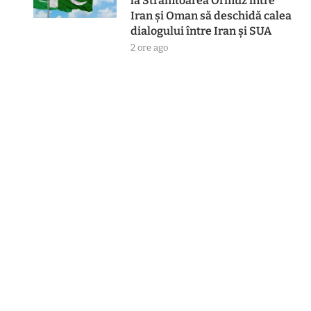
la Strâmtoarea Ormuz între
Iran şi Oman să deschidă calea
dialogului între Iran şi SUA
2 ore ago