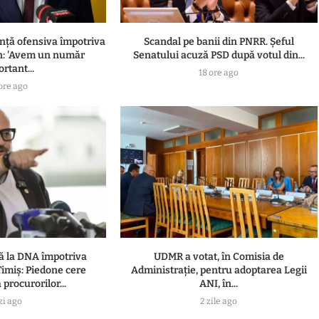
ță ofensiva împotriva
Scandal pe banii din PNRR. Șeful
n: 'Avem un număr
Senatului acuză PSD după votul din...
rtant...
18 ore ago
ore ago
ă la DNA împotriva
UDMR a votat, în Comisia de
Timiș: Piedone cere
Administrație, pentru adoptarea Legii
 procurorilor...
ANI, în...
zi ago
2 zile ago