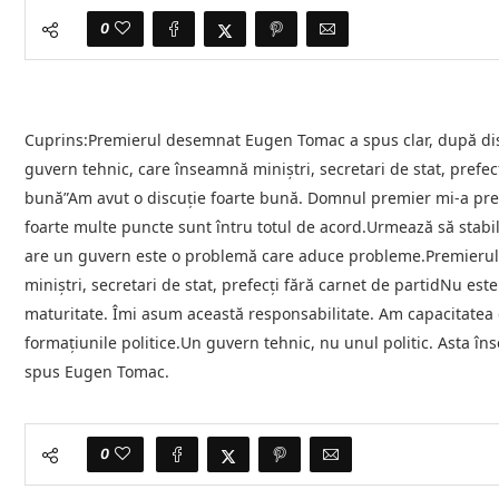
0
Cuprins:Premierul desemnat Eugen Tomac a spus clar, după discu
guvern tehnic, care înseamnă miniștri, secretari de stat, prefe
bună”Am avut o discuție foarte bună. Domnul premier mi-a preze
foarte multe puncte sunt întru totul de acord.Urmează să stabile
are un guvern este o problemă care aduce probleme.Premierul 
miniștri, secretari de stat, prefecți fără carnet de partidNu es
maturitate. Îmi asum această responsabilitate. Am capacitatea d
formațiunile politice.Un guvern tehnic, nu unul politic. Asta îns
spus Eugen Tomac.
0