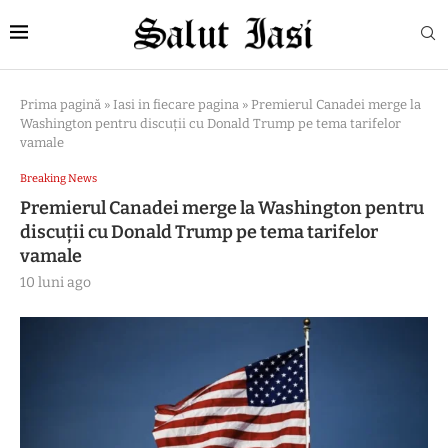
Prima pagină
»
Iasi in fiecare pagina
»
Premierul Canadei merge la
Washington pentru discuții cu Donald Trump pe tema tarifelor
vamale
Breaking News
Premierul Canadei merge la Washington pentru
discuții cu Donald Trump pe tema tarifelor
vamale
10 luni ago