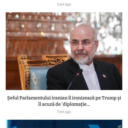
5 ore ago
Șeful Parlamentului iranian îl ironizează pe Trump și
îl acuză de 'diplomație...
7 ore ago