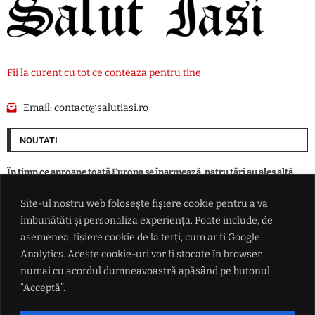
Fii la curent cu tot ce conteaza pentru tine
Email:
contact@salutiasi.ro
NOUTATI
În timp ce aproape toată Europa se înarmează, patru ţări au ales altă
cale în faţa ameninţării ruse
Site-ul nostru web folosește fișiere cookie pentru a vă
îmbunătăți și personaliza experiența. Poate include, de
Eclipsa parțială de Soare din 12 august, vizibilă și din România. Unde se
vede cel mai bine și la ce oră începe
asemenea, fișiere cookie de la terți, cum ar fi Google
Analytics. Aceste cookie-uri vor fi stocate în browser,
numai cu acordul dumneavoastră apăsând pe butonul
Alertă epidemiologică majoră: virusul Ebola ar fi suferit mutații
periculoase în RD Congo
“Acceptă”.