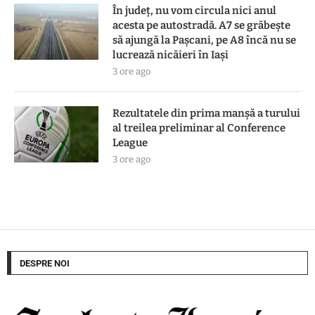
În județ, nu vom circula nici anul
acesta pe autostradă. A7 se grăbește
să ajungă la Pașcani, pe A8 încă nu se
lucrează nicăieri în Iași
3 ore ago
Rezultatele din prima manşă a turului
al treilea preliminar al Conference
League
3 ore ago
DESPRE NOI