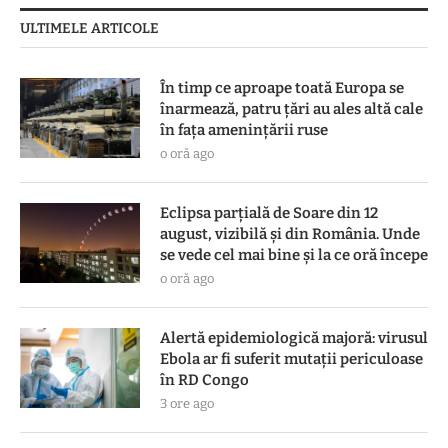
ULTIMELE ARTICOLE
În timp ce aproape toată Europa se
înarmează, patru ţări au ales altă cale
în faţa ameninţării ruse
o oră ago
Eclipsa parțială de Soare din 12
august, vizibilă și din România. Unde
se vede cel mai bine și la ce oră începe
o oră ago
Alertă epidemiologică majoră: virusul
Ebola ar fi suferit mutații periculoase
în RD Congo
3 ore ago