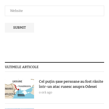
ULTIMELE ARTICOLE
Cel puțin șase persoane au fost rănite
într-un atac rusesc asupra Odesei
o oră ago