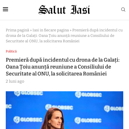
Prima pagină
»
Iasi in fiecare pagina
»
Premieră după incidentul cu
drona de la Galați: Oana Țoiu anunță reuniune a Consiliului de
Securitate al ONU, la solicitarea României
Politică
Premieră după incidentul cu drona de la Galați:
Oana Țoiu anunță reuniune a Consiliului de
Securitate al ONU, la solicitarea României
2 luni ago