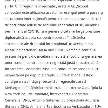
și NATO în regiunile învecinate”, arată MAE.„Scopul
convocării este utilizarea acestui for esențial pentru pacea și
securitatea internațională pentru a semnala gravele riscuri
de securitate aduse de acțiunile Federației Ruse, membru
permanent al CSONU, și a genera o cât mai largă presiune
diplomatică asupra sa, pentru oprirea încălcărilor
sistematice ale dreptului internațional. În același timp,
alături de partenerii săi la nivel ONU, România continuă
presiunile pentru o încetare imediată a focului și generarea
unor condiții pentru o pace negociată justă și sustenabilă.
Întoarcerea Federației Ruse la o conduită responsabilă, cu
respectarea pe deplin a dreptului internațional, este o
condiție a stabilității și securității regionale”, arată
MAE.Agenda întâlnirilor ministrului de externe Oana Țoiu la
New York include, totodată, întrevederi cu Secretarul
General al ONU, António Guterres, cu președinta Adunării
Generale ONU, Annalena Baerbock, și cu Ambasadorul SUA