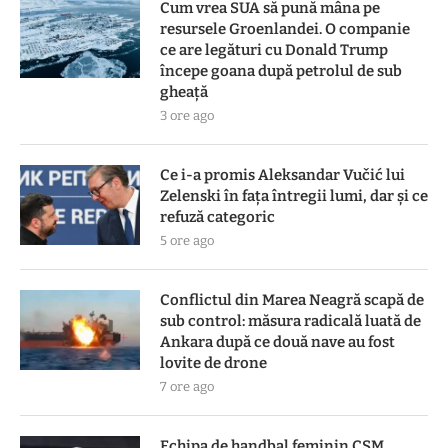
Cum vrea SUA să pună mâna pe
resursele Groenlandei. O companie
ce are legături cu Donald Trump
începe goana după petrolul de sub
gheață
3 ore ago
Ce i-a promis Aleksandar Vučić lui
Zelenski în fața întregii lumi, dar și ce
refuză categoric
5 ore ago
Conflictul din Marea Neagră scapă de
sub control: măsura radicală luată de
Ankara după ce două nave au fost
lovite de drone
7 ore ago
Echipa de handbal feminin CSM