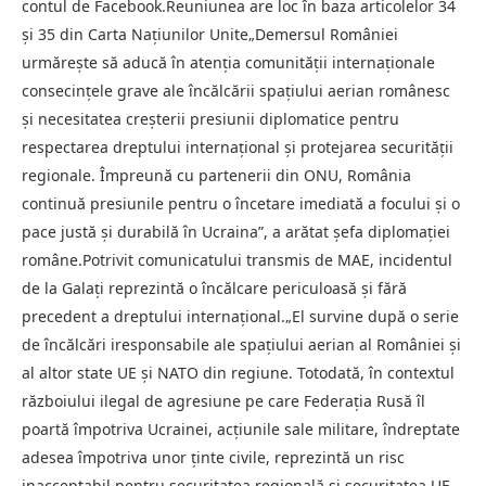
contul de Facebook.Reuniunea are loc în baza articolelor 34
și 35 din Carta Națiunilor Unite„Demersul României
urmărește să aducă în atenția comunității internaționale
consecințele grave ale încălcării spațiului aerian românesc
și necesitatea creșterii presiunii diplomatice pentru
respectarea dreptului internațional și protejarea securității
regionale. Împreună cu partenerii din ONU, România
continuă presiunile pentru o încetare imediată a focului și o
pace justă și durabilă în Ucraina”, a arătat șefa diplomației
române.Potrivit comunicatului transmis de MAE, incidentul
de la Galați reprezintă o încălcare periculoasă și fără
precedent a dreptului internațional.„El survine după o serie
de încălcări iresponsabile ale spațiului aerian al României și
al altor state UE și NATO din regiune. Totodată, în contextul
războiului ilegal de agresiune pe care Federația Rusă îl
poartă împotriva Ucrainei, acțiunile sale militare, îndreptate
adesea împotriva unor ținte civile, reprezintă un risc
inacceptabil pentru securitatea regională și securitatea UE