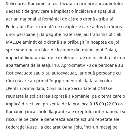
Solicitarea României a fost făcută că urmare a incidentului
deosebit de grav care a implicat o încălcare a spațiului
aerian național al României de către o dronă atribuită
Federației Ruse, urmată de o explozie care a dus la rănirea
unor persoane și la pagube materiale, au transmis oficialii
MAE.De amintit că o dronă s-a prăbușit în noaptea de joi
spre vineri pe un bloc de locuințe din municipiul Galați,
impactul fiind urmat de o explozie și de un incendiu într-un
apartament de la etajul 10. Aproximativ 70 de persoane au
fost evacuate sau s-au autoevacuat, iar două persoane cu
răni ușoare au primit îngrijiri medicale la fața locului.
„Pentru prima dată, Consiliul de Securitate al ONU se
reunește la solicitarea expresă a României pe o temă care o
implică direct. Voi prezenta de la ora locală 15.00 (22.00 ora
României) încălcările flagrante ale dreptului internațional și
riscurile pe care le generează aceste acțiuni repetate ale
Federației Ruse”, a declarat Oana Țoiu, într-un mesaj pe