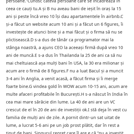
persoane.“Cunosc câteva persoane care se încadrează în
ceea ce cauți tu.A și B nu aveau bani de ieșit în oraș la 15
ani și peste încă vreo 10 își dau apartamentele în airbnb.C
și-a făcut un website acum 10 ani și a făcut un 6 figures, îi
investește de atunci bine și a mai făcut și o firma să nu se
plictisească.D s-a dus de tânăr ca programator mai la
stânga noastră, a ajuns CEO la aceeași firmă după vreo 10
ani de muncă.E s-a dus în Thailanda la 25 de ani ca să nu
mai cheltuiască așa mulți bani în USA, la 30 era milionar și
acum are o firmă de 8 figures.F nu a luat Bacul și a muncit
3-4 ani în Anglia, a venit acasă, a făcut firma și îi merge
foarte bine.G vindea gold în WOW acum 10-15 ani, acum are
multe afaceri profitabile în București.H s-a născut în India în
cea mai mare sărăcie din lume. La 40 de ani are un VC
crescut de el în 20 de ani de investiții ok.I stă deja în vest cu
familia de mulți ani de zile. A pornit dintr-un sat uitat de
lume, a lucrat 5-6 ani pe un job prost plătit, dar în rest a
ținut de bani. Singurul regret care îl are e că “nu a investit