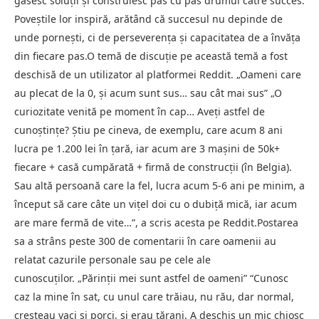
găsesc soluții și construiesc pas cu pas drumul către succes.
Poveștile lor inspiră, arătând că succesul nu depinde de
unde pornești, ci de perseverența și capacitatea de a învăța
din fiecare pas.O temă de discuție pe această temă a fost
deschisă de un utilizator al platformei Reddit. „Oameni care
au plecat de la 0, și acum sunt sus… sau cât mai sus” „O
curiozitate venită pe moment în cap… Aveți astfel de
cunoștințe? Știu pe cineva, de exemplu, care acum 8 ani
lucra pe 1.200 lei în țară, iar acum are 3 mașini de 50k+
fiecare + casă cumpărată + firmă de construcții (în Belgia).
Sau altă persoană care la fel, lucra acum 5-6 ani pe minim, a
început să care câte un vițel doi cu o dubiță mică, iar acum
are mare fermă de vite…”, a scris acesta pe Reddit.Postarea
sa a strâns peste 300 de comentarii în care oamenii au
relatat cazurile personale sau pe cele ale
cunoscuților. „Părinții mei sunt astfel de oameni” “Cunosc
caz la mine în sat, cu unul care trăiau, nu rău, dar normal,
creșteau vaci și porci, și erau țărani. A deschis un mic chioșc