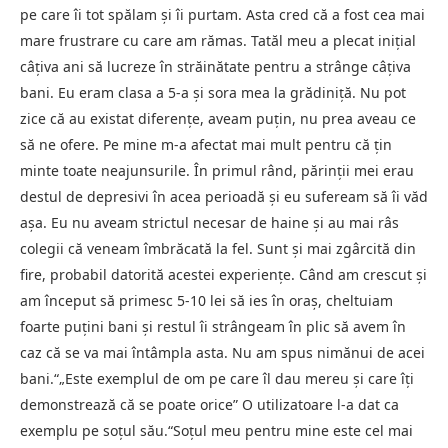
pe care îi tot spălam și îi purtam. Asta cred că a fost cea mai
mare frustrare cu care am rămas. Tatăl meu a plecat inițial
câțiva ani să lucreze în străinătate pentru a strânge câțiva
bani. Eu eram clasa a 5-a și sora mea la grădiniță. Nu pot
zice că au existat diferențe, aveam puțin, nu prea aveau ce
să ne ofere. Pe mine m-a afectat mai mult pentru că țin
minte toate neajunsurile. În primul rând, părinții mei erau
destul de depresivi în acea perioadă și eu sufeream să îi văd
așa. Eu nu aveam strictul necesar de haine și au mai râs
colegii că veneam îmbrăcată la fel. Sunt și mai zgârcită din
fire, probabil datorită acestei experiențe. Când am crescut și
am început să primesc 5-10 lei să ies în oraș, cheltuiam
foarte puțini bani și restul îi strângeam în plic să avem în
caz că se va mai întâmpla asta. Nu am spus nimănui de acei
bani.“„Este exemplul de om pe care îl dau mereu și care îți
demonstrează că se poate orice” O utilizatoare l-a dat ca
exemplu pe soțul său.“Soțul meu pentru mine este cel mai