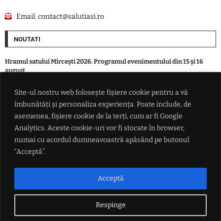
Email:
contact@salutiasi.ro
NOUTATI
Hramul satului Mircești 2026. Programul evenimentului din 15 și 16
august
Site-ul nostru web folosește fișiere cookie pentru a vă
Avertisment: Căldura extremă ar putea șterge aproape toată creșterea
îmbunătăți și personaliza experiența. Poate include, de
economică a Europei în 2026. Pierderi de până la 180 de miliarde de
euro
asemenea, fișiere cookie de la terți, cum ar fi Google
Analytics. Aceste cookie-uri vor fi stocate în browser,
numai cu acordul dumneavoastră apăsând pe butonul
José Mourinho dezvăluie că în 2013 a semnat un contract pentru a fi
succesorul lui Alex Ferguson la Manchester United
“Acceptă”.
Ministrul de resort trage un puternic semnal de alarmă, înaintea marii
Acceptă
întâlniri de la Cotroceni: Riscăm să pierdem 770 de milioane de euro
Respinge
LINK-URI UTILE