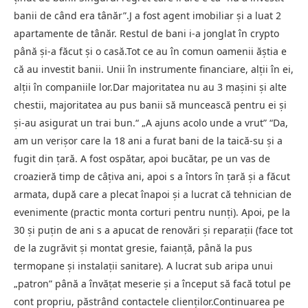
banii de când era tânăr”.J a fost agent imobiliar și a luat 2
apartamente de tânăr. Restul de bani i-a jonglat în crypto
până și-a făcut și o casă.Tot ce au în comun oamenii ăștia e
că au investit banii. Unii în instrumente financiare, alții în ei,
alții în companiile lor.Dar majoritatea nu au 3 mașini și alte
chestii, majoritatea au pus banii să muncească pentru ei și
și-au asigurat un trai bun.“ „A ajuns acolo unde a vrut” “Da,
am un verișor care la 18 ani a furat bani de la taică-su și a
fugit din țară. A fost ospătar, apoi bucătar, pe un vas de
croazieră timp de câțiva ani, apoi s a întors în țară și a făcut
armata, după care a plecat înapoi și a lucrat că tehnician de
evenimente (practic monta corturi pentru nunți). Apoi, pe la
30 și puțin de ani s a apucat de renovări și reparații (face tot
de la zugrăvit și montat gresie, faianță, până la pus
termopane și instalații sanitare). A lucrat sub aripa unui
„patron” până a învățat meserie și a început să facă totul pe
cont propriu, păstrând contactele clienților.Continuarea pe