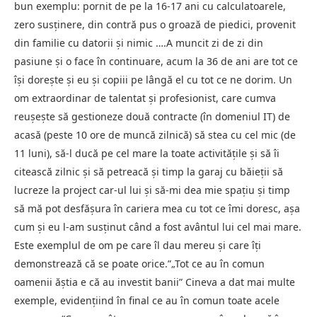
bun exemplu: pornit de pe la 16-17 ani cu calculatoarele,
zero susținere, din contră pus o groază de piedici, provenit
din familie cu datorii și nimic ….A muncit zi de zi din
pasiune și o face în continuare, acum la 36 de ani are tot ce
își dorește și eu și copiii pe lângă el cu tot ce ne dorim. Un
om extraordinar de talentat și profesionist, care cumva
reușește să gestioneze două contracte (în domeniul IT) de
acasă (peste 10 ore de muncă zilnică) să stea cu cel mic (de
11 luni), să-l ducă pe cel mare la toate activitățile și să îi
citească zilnic și să petreacă și timp la garaj cu băieții să
lucreze la project car-ul lui și să-mi dea mie spațiu și timp
să mă pot desfășura în cariera mea cu tot ce îmi doresc, așa
cum și eu l-am susținut când a fost avântul lui cel mai mare.
Este exemplul de om pe care îl dau mereu și care îți
demonstrează că se poate orice.”„Tot ce au în comun
oamenii ăștia e că au investit banii” Cineva a dat mai multe
exemple, evidențiind în final ce au în comun toate acele