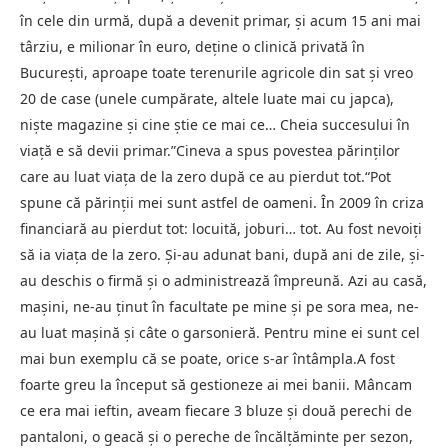
în cele din urmă, după a devenit primar, și acum 15 ani mai
târziu, e milionar în euro, deține o clinică privată în
București, aproape toate terenurile agricole din sat și vreo
20 de case (unele cumpărate, altele luate mai cu japca),
niște magazine și cine știe ce mai ce… Cheia succesului în
viață e să devii primar.”Cineva a spus povestea părinților
care au luat viața de la zero după ce au pierdut tot.“Pot
spune că părinții mei sunt astfel de oameni. În 2009 în criza
financiară au pierdut tot: locuită, joburi… tot. Au fost nevoiți
să ia viața de la zero. Și-au adunat bani, după ani de zile, și-
au deschis o firmă și o administrează împreună. Azi au casă,
mașini, ne-au ținut în facultate pe mine și pe sora mea, ne-
au luat mașină și câte o garsonieră. Pentru mine ei sunt cel
mai bun exemplu că se poate, orice s-ar întâmpla.A fost
foarte greu la început să gestioneze ai mei banii. Mâncam
ce era mai ieftin, aveam fiecare 3 bluze și două perechi de
pantaloni, o geacă și o pereche de încălțăminte per sezon,