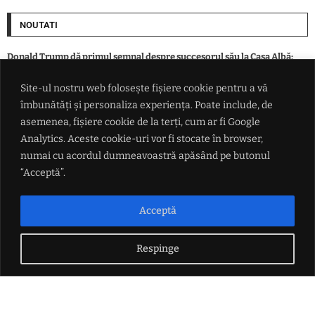
NOUTATI
Donald Trump dă primul semnal despre succesorul său la Casa Albă:
'Trebuie să îl alegem pe J.D. Vance'
Site-ul nostru web folosește fișiere cookie pentru a vă
îmbunătăți și personaliza experiența. Poate include, de
Real Madrid a anunțat oficial transferul lui Yan Diomande
asemenea, fișiere cookie de la terți, cum ar fi Google
Analytics. Aceste cookie-uri vor fi stocate în browser,
Accident în Valea Seacă. Un șofer începător a ajuns cu autoturismul în
numai cu acordul dumneavoastră apăsând pe butonul
șanț din cauza unui câine
“Acceptă”.
Scoaterea din joc a lui Fritz și averile concubinilor din politică: 27 de
senatori USR + PNL au cerut arbitrajul Curții Constituționale folosind
Acceptă
argumente CEDO și CJUE / DOCUMENT
Respinge
LINK-URI UTILE
Politica de confidențialitate
Termeni și condiții