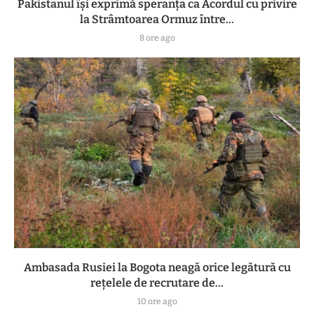
Pakistanul îşi exprimă speranţa ca Acordul cu privire
la Strâmtoarea Ormuz între...
8 ore ago
Ambasada Rusiei la Bogota neagă orice legătură cu
reţelele de recrutare de...
10 ore ago