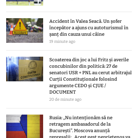
Accident în Valea Seacă. Un șofer
începător a ajuns cu autoturismul în
șanț din cauza unui câine
19 minute ago
Scoaterea din joc a lui Fritz și averile
concubinilor din politică: 27 de
senatori USR + PNL au cerut arbitrajul
Curții Constituționale folosind
argumente CEDO și CJUE /
DOCUMENT
20 de minute ago
Rusia: „Nu intenționăm să ne
retragem ambasadorul de la
București”. Moscova anunță
represalii: „Acest gest neprietenos va