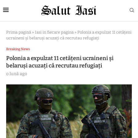
Prima pagină
»
Iasi in fiecare pagina
»
Polonia a expulzat 11 cetățeni
ucraineni și belaruși acuzați că recrutau refugiați
Breaking News
Polonia a expulzat 11 cetățeni ucraineni și
belaruși acuzați că recrutau refugiați
o lună ago