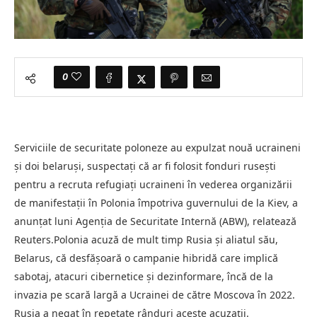
0
Serviciile de securitate poloneze au expulzat nouă ucraineni
şi doi belaruşi, suspectaţi că ar fi folosit fonduri ruseşti
pentru a recruta refugiaţi ucraineni în vederea organizării
de manifestaţii în Polonia împotriva guvernului de la Kiev, a
anunţat luni Agenţia de Securitate Internă (ABW), relatează
Reuters.Polonia acuză de mult timp Rusia şi aliatul său,
Belarus, că desfăşoară o campanie hibridă care implică
sabotaj, atacuri cibernetice şi dezinformare, încă de la
invazia pe scară largă a Ucrainei de către Moscova în 2022.
Rusia a negat în repetate rânduri aceste acuzaţii.