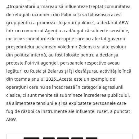
„Organizatorii urmăreau să influenţeze treptat comunitatea
de refugiaţi ucraineni din Polonia şi să folosească acest
grup pentru a promova sloganuri politice”, a declarat ABW
într-un comunicat.Agenţia a adăugat că subiecte sensibile,
inclusiv scandalurile de corupţie care au afectat guvernul
preşedintelui ucrainean Volodimir Zelenski şi alte evoluţii
din politica internă, au fost folosite pentru a declanşa
proteste.Potrivit agenţiei, persoanele respective aveau
legături cu Rusia şi Belarus şi îşi desfăşurau activităţile încă
din toamna anului 2025.„Acesta este un exemplu de
operaţiuni care nu se încadrează în categoria agresiunii
clasice, ci sunt menite să submineze încrederea publicului,
să alimenteze tensiunile şi să exploateze persoanele care
fug de război ca instrumente ale influenţei ruse”, a punctat
ABW.