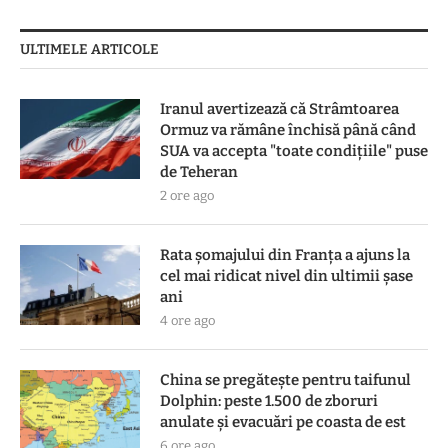
ULTIMELE ARTICOLE
Iranul avertizează că Strâmtoarea
Ormuz va rămâne închisă până când
SUA va accepta "toate condiţiile" puse
de Teheran
2 ore ago
Rata șomajului din Franța a ajuns la
cel mai ridicat nivel din ultimii șase
ani
4 ore ago
China se pregătește pentru taifunul
Dolphin: peste 1.500 de zboruri
anulate și evacuări pe coasta de est
6 ore ago