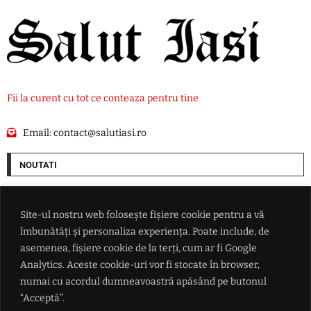
Fii la curent cu tot ce conteaza pentru tine
Email:
contact@salutiasi.ro
NOUTATI
Iranul avertizează că Strâmtoarea Ormuz va rămâne închisă până când
SUA va accepta "toate condiţiile" puse de Teheran
Site-ul nostru web folosește fișiere cookie pentru a vă
îmbunătăți și personaliza experiența. Poate include, de
Rata șomajului din Franța a ajuns la cel mai ridicat nivel din ultimii șase
asemenea, fișiere cookie de la terți, cum ar fi Google
ani
Analytics. Aceste cookie-uri vor fi stocate în browser,
numai cu acordul dumneavoastră apăsând pe butonul
China se pregătește pentru taifunul Dolphin: peste 1.500 de zboruri
“Acceptă”.
anulate și evacuări pe coasta de est