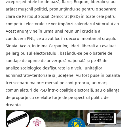
vicepreședintele lor de bază, Rareș Bogdan, liberalii și-au
arătat mușchii politici, pronunțându-se pentru o separare
clară de Partidul Social Democrat (PSD) în toate cele patru
competiții electorale ce vor împânzi calendarul viitorului an.
Acest anunț vine în urma unei reuniuni cruciale a
conducerii PNL, ce a avut loc în decorul montan al orașului
Sinaia. Acolo, în inima Carpaților, liderii liberali au evaluat
pe larg pulsul electoratului, bazându-se pe o baterie de
sondaje de opinie de anvergură națională și pe 45 de
analize sociologice desfășurate la nivelul unităților
administrativ-teritoriale și județene. Au fost puse în balanță
trei scenarii majore: mersul pe cont propriu, un marș
comun alături de PSD într-o coaliție electorală, sau o alianță
de proporții cu celelalte forțe de pe spectrul politic de
dreapta.