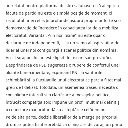
au relatat pentru platforma de știri salutiasi.ro că alegerea
făcută de partid nu este o simplă poziție de moment, ci
rezultatul unei reflecții profunde asupra propriilor forțe și o
demonstrație de încredere în capacitatea lor de a mobiliza
electoratul. Varianta „Prin noi înșine” nu este doar o
declarație de independență, ci și un semn al aspirațiilor de
lider al unei noi configurații a scenei politice din România.
Acest viraj politic nu este lipsit de riscuri sau provocări.
Desprinderea de PSD sugerează o rupere de confortul unei
alianțe bine-cimentate, expunând PNL la vânturile
schimbării și la fluctuațiile unui electorat ce pare a fi tot mai
greu de fidelizat. Totodată, un asemenea traseu necesită o
consolidare internă și o clarificare a mesajelor politice,
întrucât competiția solo impune un profil mult mai definit și
o conectare mai profundă cu așteptările cetățenilor.
Pe de altă parte, decizia liberalilor de a merge pe propriul
drum ar putea fi interpretată ca o mișcare de curaj, un pariu