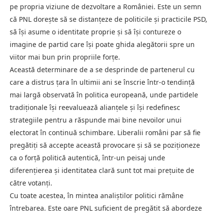
pe propria viziune de dezvoltare a României. Este un semn
că PNL dorește să se distanțeze de politicile și practicile PSD,
să își asume o identitate proprie și să își contureze o
imagine de partid care își poate ghida alegătorii spre un
viitor mai bun prin propriile forțe.
Această determinare de a se desprinde de partenerul cu
care a distrus țara în ultimii ani se înscrie într-o tendință
mai largă observată în politica europeană, unde partidele
tradiționale își reevaluează alianțele și își redefinesc
strategiile pentru a răspunde mai bine nevoilor unui
electorat în continuă schimbare. Liberalii români par să fie
pregătiți să accepte această provocare și să se poziționeze
ca o forță politică autentică, într-un peisaj unde
diferențierea și identitatea clară sunt tot mai prețuite de
către votanți.
Cu toate acestea, în mintea analiștilor politici rămâne
întrebarea. Este oare PNL suficient de pregătit să abordeze