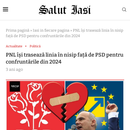
Prima pagină
»
Iasi in fiecare pagina
»
PNL își trasează linia în nisip
față de PSD pentru confruntările din 2024
Actualitate
Politică
PNL își trasează linia în nisip față de PSD pentru
confruntările din 2024
3 ani ago