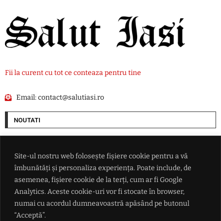
Fii la curent cu tot ce conteaza pentru tine
Email:
contact@salutiasi.ro
NOUTATI
China se pregătește pentru taifunul Dolphin: peste 1.500 de zboruri
anulate și evacuări pe coasta de est
Site-ul nostru web folosește fișiere cookie pentru a vă
îmbunătăți și personaliza experiența. Poate include, de
Lionel Messi a ajuns în Argentina pentru înmormântarea tatălui său
asemenea, fișiere cookie de la terți, cum ar fi Google
Analytics. Aceste cookie-uri vor fi stocate în browser,
numai cu acordul dumneavoastră apăsând pe butonul
Nicușor Dan, presat să numească premierul printr-o plângere
prealabilă la Cotroceni și o sesizare la Curtea de Apel
“Acceptă”.