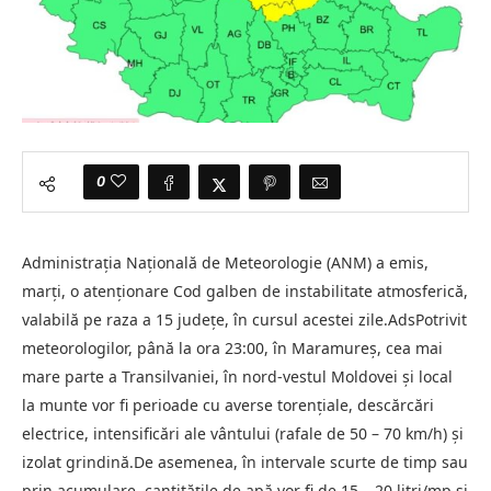
0
Administraţia Naţională de Meteorologie (ANM) a emis,
marţi, o atenţionare Cod galben de instabilitate atmosferică,
valabilă pe raza a 15 judeţe, în cursul acestei zile.AdsPotrivit
meteorologilor, până la ora 23:00, în Maramureş, cea mai
mare parte a Transilvaniei, în nord-vestul Moldovei şi local
la munte vor fi perioade cu averse torenţiale, descărcări
electrice, intensificări ale vântului (rafale de 50 – 70 km/h) şi
izolat grindină.De asemenea, în intervale scurte de timp sau
prin acumulare, cantităţile de apă vor fi de 15 – 20 litri/mp şi