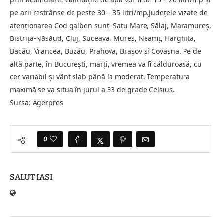
pe arii restrânse de peste 30 – 35 litri/mp.Judeţele vizate de
atenţionarea Cod galben sunt: Satu Mare, Sălaj, Maramureş,
Bistriţa-Năsăud, Cluj, Suceava, Mureş, Neamţ, Harghita,
Bacău, Vrancea, Buzău, Prahova, Braşov şi Covasna. Pe de
altă parte, în Bucureşti, marţi, vremea va fi călduroasă, cu
cer variabil şi vânt slab până la moderat. Temperatura
maximă se va situa în jurul a 33 de grade Celsius.
Sursa: Agerpres
0
SALUT IASI