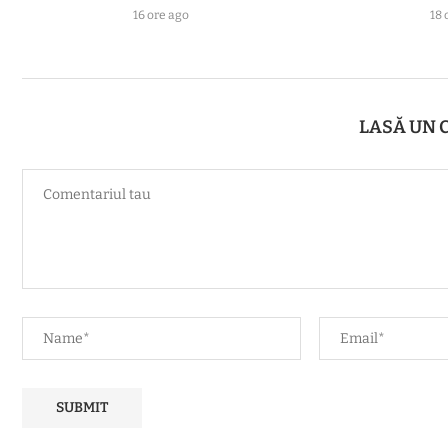
16 ore ago
18 
LASĂ UN 