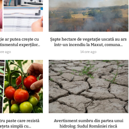
gie ar putea crește cu
Șapte hectare de vegetație uscată au ars
ismentul experților...
într-un incendiu la Maxut, comuna...
ore ago
14 ore ago
tru paste care rezistă
Avertisment sumbru din partea unui
ețeta simplă cu...
hidrolog: Sudul României riscă