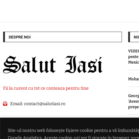
DESPRE NOI
NO
VIDEO
peste
Mexi
Moham
Fii la curent cu tot ce conteaza pentru tine
Georg
'Avem
Email:
contact@salutiasi.ro
preșe
'Amen
de ala
Site-ul nostru web folosește fișiere cookie pentru a vă îmbunătăți
influ
Google Analytics. Aceste cookie-uri vor fi stocate în browser, 