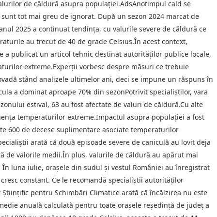
alurilor de căldură asupra populației.AdsAnotimpul cald se
ări sunt tot mai greu de ignorat. După un sezon 2024 marcat de
anul 2025 a continuat tendința, cu valurile severe de căldură ce
eraturile au trecut de 40 de grade Celsius.În acest context,
e a publicat un articol tehnic destinat autorităților publice locale,
turilor extreme.Experții vorbesc despre măsuri ce trebuie
vadă stând analizele ultimelor ani, deci se impune un răspuns în
nicula a dominat aproape 70% din sezonPotrivit specialiștilor, vara
zonului estival, 63 au fost afectate de valuri de căldură.Cu alte
uența temperaturilor extreme.Impactul asupra populației a fost
peste 600 de decese suplimentare asociate temperaturilor
ecialiștii arată că două episoade severe de caniculă au lovit deja
ață de valorile medii.În plus, valurile de căldură au apărut mai
 În luna iulie, orașele din sudul și vestul României au înregistrat
resc constant. Ce le recomandă specialiștii autorităților
 Științific pentru Schimbări Climatice arată că încălzirea nu este
edie anuală calculată pentru toate orașele reședință de județ a