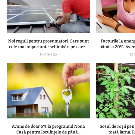
Noi reguli pentru prosumatori. Care sunt
Facturile la ener
cele mai importante schimbări pe care...
până la 20%. Avert
10 ore ago
12 
Avans de doar 5% la programul Noua
Sosul de roșii pen
Casă pentru locuințele de până...
toată iarna. R