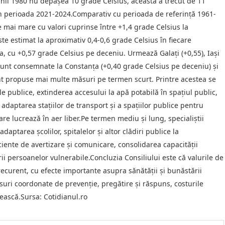
 anii 1980 nu depășea 10 grade Celsius, aceasta a trecut de 11
în perioada 2021-2024.Comparativ cu perioada de referință 1961-
 mai mare cu valori cuprinse între +1,4 grade Celsius la
ste estimat la aproximativ 0,4-0,6 grade Celsius în fiecare
a, cu +0,57 grade Celsius pe deceniu. Urmează Galați (+0,55), Iași
ri sunt consemnate la Constanța (+0,40 grade Celsius pe deceniu) și
unt propuse mai multe măsuri pe termen scurt. Printre acestea se
e publice, extinderea accesului la apă potabilă în spațiul public,
, adaptarea stațiilor de transport și a spațiilor publice pentru
re lucrează în aer liber.Pe termen mediu și lung, specialiștii
aptarea școlilor, spitalelor și altor clădiri publice la
iente de avertizare și comunicare, consolidarea capacității
rii persoanelor vulnerabile.Concluzia Consiliului este că valurile de
ecurent, cu efecte importante asupra sănătății și bunăstării
ăsuri coordonate de prevenție, pregătire și răspuns, costurile
ească.Sursa: Cotidianul.ro