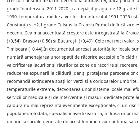
crescut constant de la un deceniu la altul.Astfel, dacă până în
grade în intervalul 2011-2020 și a depășit pragul de 12 grade 
1990, temperatura medie a verilor din intervalul 1991-2025 este
Constanța și +2,1 grade Celsius la Craiova.Ritmul de încălzire e
deceniu.Cea mai accentuată creștere este înregistrată la Craiov
(+0,54), Brașov (+0,50) și București (+0,49). Cele mai mici valo
Timișoara (+0,44).În documentul adresat autorităților locale s
numără amenajarea unor spații de răcorire accesibile în clădiril
valorificarea lacurilor și râurilor ca zone de răcorire și recreere
reducerea expunerii la căldură, dar și protejarea persoanelor ca
recomandă extinderea spațiilor verzi și a coridoarelor umbrite, ad
temperaturile extreme, dezvoltarea unor sisteme locale mai efic
serviciilor medicale și de intervenție și măsuri dedicate protejă
căldură nu mai reprezintă evenimente excepționale, ci un risc r
populației.Totodată, specialiștii avertizează că, în lipsa unor m
umane și sociale generate de acest fenomen vor continua să cr