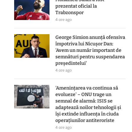
prezentat oficial la
Trabzonspor
4 ore ago
George Simion anunță ofensiva
împotriva lui Nicușor Dan:
'Avem un număr important de
semnături pentru suspendarea
președintelui'
4 ore ago
'Amenințarea va continua să
evolueze' – ONU trage un
semnal de alarmă: ISIS se
adaptează noilor tehnologii și
își extinde influența în ciuda
operațiunilor antiteroriste
4 ore ago