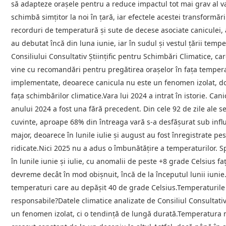
să adapteze orașele pentru a reduce impactul tot mai grav al v
schimbă simțitor la noi în țară, iar efectele acestei transform
recorduri de temperatură și sute de decese asociate caniculei, 
au debutat încă din luna iunie, iar în sudul și vestul țării temp
Consiliului Consultativ Științific pentru Schimbări Climatice, car
vine cu recomandări pentru pregătirea orașelor în fața tempera
implementate, deoarece canicula nu este un fenomen izolat, do
fața schimbărilor climatice.Vara lui 2024 a intrat în istorie. Ca
anului 2024 a fost una fără precedent. Din cele 92 de zile ale se
cuvinte, aproape 68% din întreaga vară s-a desfășurat sub infl
major, deoarece în lunile iulie și august au fost înregistrate 
ridicate.Nici 2025 nu a adus o îmbunătățire a temperaturilor. Sp
în lunile iunie și iulie, cu anomalii de peste +8 grade Celsius f
devreme decât în mod obișnuit, încă de la începutul lunii iunie.
temperaturi care au depășit 40 de grade Celsius.Temperaturile c
responsabile?Datele climatice analizate de Consiliul Consultativ
un fenomen izolat, ci o tendință de lungă durată.Temperatura m