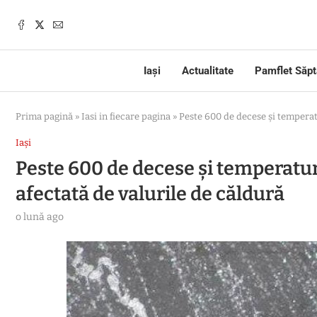
Iași
Actualitate
Pamflet Săp
Prima pagină
»
Iasi in fiecare pagina
»
Peste 600 de decese și temperat
Iași
Peste 600 de decese și temperatur
afectată de valurile de căldură
o lună ago