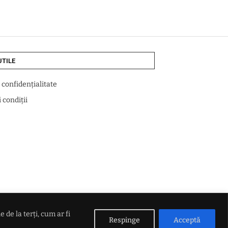
UTILE
e confidențialitate
 condiții
de la terți, cum ar fi
Respinge
Acceptă