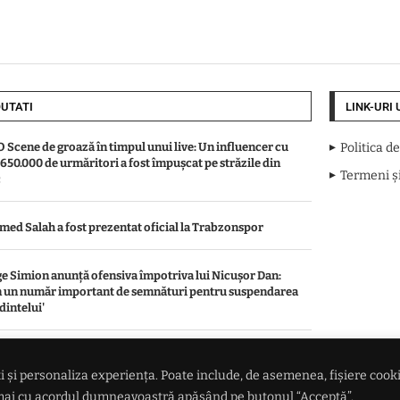
UTATI
LINK-URI 
 Scene de groază în timpul unui live: Un influencer cu
Politica d
 650.000 de urmăritori a fost împușcat pe străzile din
Termeni și
c
ed Salah a fost prezentat oficial la Trabzonspor
e Simion anunță ofensiva împotriva lui Nicușor Dan:
 un număr important de semnături pentru suspendarea
dintelui'
ințarea va continua să evolueze' – ONU trage un semnal
rmă: ISIS se adaptează noilor tehnologii și își extinde
 și personaliza experiența. Poate include, de asemenea, fișiere cookie 
ența în ciuda operațiunilor antiteroriste
numai cu acordul dumneavoastră apăsând pe butonul “Acceptă”.