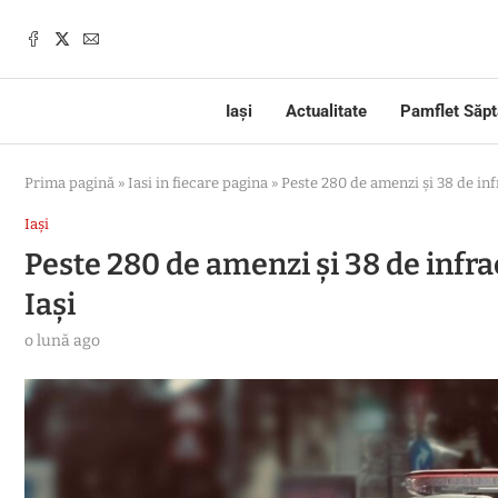
Iași
Actualitate
Pamflet Săp
Prima pagină
»
Iasi in fiecare pagina
»
Peste 280 de amenzi și 38 de infr
Iași
Peste 280 de amenzi și 38 de infrac
Iași
o lună ago