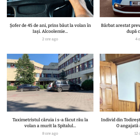
Șofer de 45 de ani, prins băut la volan în
Bărbat arestat preve
Iași. Alcoolemie...
după ce
2 ore ago
4 
Taximetristul căruia i s-a făcut rău la
Individ din Todireș
volan a murit la Spitalul...
O angajată a
8 ore ago
12 