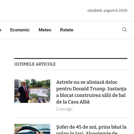
sâmbătă, august 8, 2026
e
Economic
Meteo
Retete
ULTIMELE ARTICOLE
Astrele nu se aliniază deloc
pentru Donald Trump. Instanța
a blocat construirea sălii de bal
de la Casa Albă
2 ore ago
Șofer de 45 de ani, prins băut la
volan în Iași. Alcoolemie de