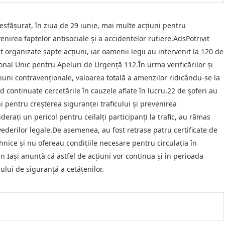
 desfășurat, în ziua de 29 iunie, mai multe acțiuni pentru
nirea faptelor antisociale și a accidentelor rutiere.AdsPotrivit
st organizate șapte acțiuni, iar oamenii legii au intervenit la 120 de
onal Unic pentru Apeluri de Urgență 112.În urma verificărilor și
cțiuni contravenționale, valoarea totală a amenzilor ridicându-se la
nd continuate cercetările în cauzele aflate în lucru.22 de șoferi au
ni pentru creșterea siguranței traficului și prevenirea
erați un pericol pentru ceilalți participanți la trafic, au rămas
derilor legale.De asemenea, au fost retrase patru certificate de
nice și nu ofereau condițiile necesare pentru circulația în
 Iași anunță că astfel de acțiuni vor continua și în perioada
ului de siguranță a cetățenilor.