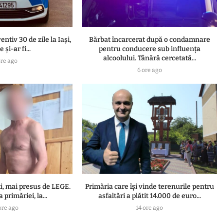
ntiv 30 de zile la Iași,
Bărbat încarcerat după o condamnare
 și-ar fi...
pentru conducere sub influența
alcoolului. Tânără cercetată...
ore ago
6 ore ago
ti, mai presus de LEGE.
Primăria care își vinde terenurile pentru
 primăriei, la...
asfaltări a plătit 14.000 de euro...
ore ago
14 ore ago