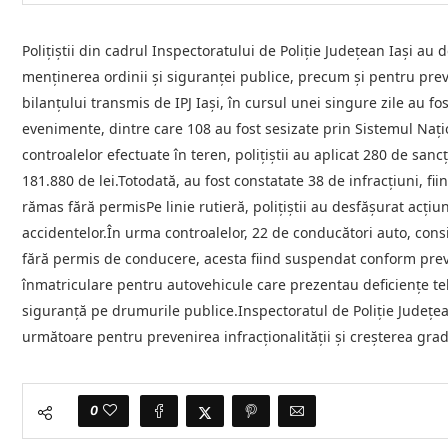
Polițiștii din cadrul Inspectoratului de Poliție Județean Iași au
menținerea ordinii și siguranței publice, precum și pentru preve
bilanțului transmis de IPJ Iași, în cursul unei singure zile au fo
evenimente, dintre care 108 au fost sesizate prin Sistemul Nați
controalelor efectuate în teren, polițiștii au aplicat 280 de san
181.880 de lei.Totodată, au fost constatate 38 de infracțiuni, fii
rămas fără permisPe linie rutieră, polițiștii au desfășurat acțiu
accidentelor.În urma controalelor, 22 de conducători auto, consid
fără permis de conducere, acesta fiind suspendat conform preve
înmatriculare pentru autovehicule care prezentau deficiențe teh
siguranță pe drumurile publice.Inspectoratul de Poliție Județean
următoare pentru prevenirea infracționalității și creșterea grad
0