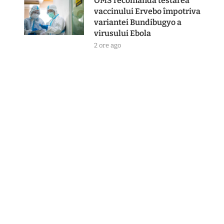
OMS recomandă testarea
vaccinului Ervebo împotriva
variantei Bundibugyo a
virusului Ebola
2 ore ago