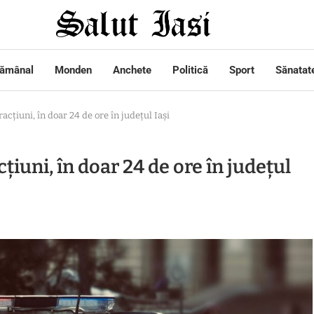
tămânal
Monden
Anchete
Politică
Sport
Sănatat
acțiuni, în doar 24 de ore în județul Iași
țiuni, în doar 24 de ore în județul