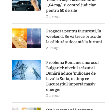
1,64 mg/l și control judiciar
pentru 60 de zile
2 ore ago
Prognoza pentru București, în
weekend. Se va trece brusc de
la căldură sufocantă la furtuni
2 ore ago
Problema României, norocul
Bulgariei: nivelul scăzut al
Dunării aduce 'milioane de
leva' la Sofia, în timp ce
Bucureștiul importă masiv
energie
2 ore ago