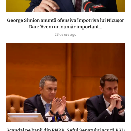
George Simion anunță ofensiva împotriva lui Nicușor
Dan: 'Avem un număr important...
23 de ore ago
Scandal pe banii din PNRR. Șeful Senatului acuză PSD