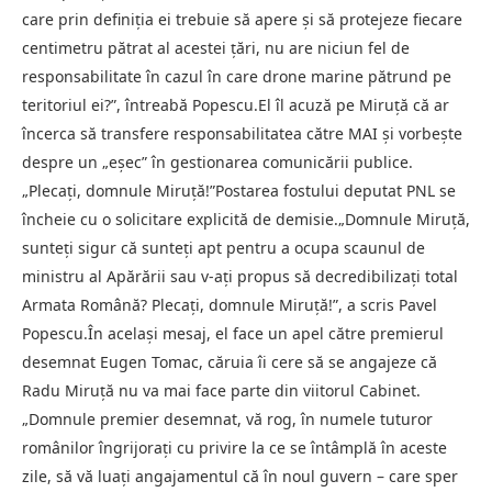
care prin definiția ei trebuie să apere și să protejeze fiecare
centimetru pătrat al acestei țări, nu are niciun fel de
responsabilitate în cazul în care drone marine pătrund pe
teritoriul ei?”, întreabă Popescu.El îl acuză pe Miruță că ar
încerca să transfere responsabilitatea către MAI și vorbește
despre un „eșec” în gestionarea comunicării publice.
„Plecați, domnule Miruță!”Postarea fostului deputat PNL se
încheie cu o solicitare explicită de demisie.„Domnule Miruță,
sunteți sigur că sunteți apt pentru a ocupa scaunul de
ministru al Apărării sau v-ați propus să decredibilizați total
Armata Română? Plecați, domnule Miruță!”, a scris Pavel
Popescu.În același mesaj, el face un apel către premierul
desemnat Eugen Tomac, căruia îi cere să se angajeze că
Radu Miruță nu va mai face parte din viitorul Cabinet.
„Domnule premier desemnat, vă rog, în numele tuturor
românilor îngrijorați cu privire la ce se întâmplă în aceste
zile, să vă luați angajamentul că în noul guvern – care sper