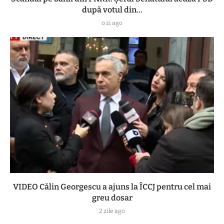
după votul din...
o zi ago
VIDEO Călin Georgescu a ajuns la ÎCCJ pentru cel mai
greu dosar
2 zile ago