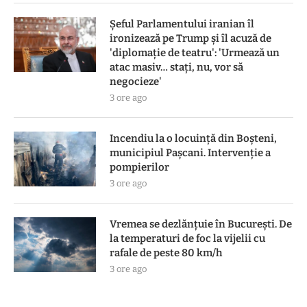
Șeful Parlamentului iranian îl
ironizează pe Trump și îl acuză de
'diplomație de teatru': 'Urmează un
atac masiv… stați, nu, vor să
negocieze'
3 ore ago
Incendiu la o locuință din Boșteni,
municipiul Pașcani. Intervenție a
pompierilor
3 ore ago
Vremea se dezlănțuie în București. De
la temperaturi de foc la vijelii cu
rafale de peste 80 km/h
3 ore ago