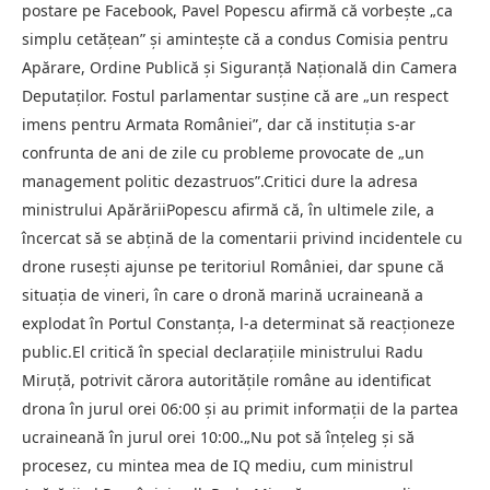
postare pe Facebook, Pavel Popescu afirmă că vorbește „ca
simplu cetățean” și amintește că a condus Comisia pentru
Apărare, Ordine Publică și Siguranță Națională din Camera
Deputaților. Fostul parlamentar susține că are „un respect
imens pentru Armata României”, dar că instituția s-ar
confrunta de ani de zile cu probleme provocate de „un
management politic dezastruos”.Critici dure la adresa
ministrului ApărăriiPopescu afirmă că, în ultimele zile, a
încercat să se abțină de la comentarii privind incidentele cu
drone rusești ajunse pe teritoriul României, dar spune că
situația de vineri, în care o dronă marină ucraineană a
explodat în Portul Constanța, l-a determinat să reacționeze
public.El critică în special declarațiile ministrului Radu
Miruță, potrivit cărora autoritățile române au identificat
drona în jurul orei 06:00 și au primit informații de la partea
ucraineană în jurul orei 10:00.„Nu pot să înțeleg și să
procesez, cu mintea mea de IQ mediu, cum ministrul