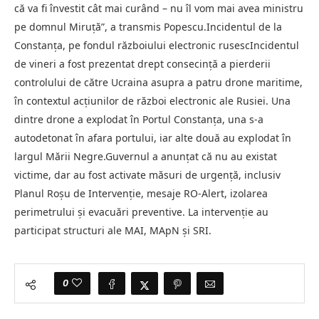
că va fi învestit cât mai curând – nu îl vom mai avea ministru
pe domnul Miruță”, a transmis Popescu.Incidentul de la
Constanța, pe fondul războiului electronic rusescIncidentul
de vineri a fost prezentat drept consecință a pierderii
controlului de către Ucraina asupra a patru drone maritime,
în contextul acțiunilor de război electronic ale Rusiei. Una
dintre drone a explodat în Portul Constanța, una s-a
autodetonat în afara portului, iar alte două au explodat în
largul Mării Negre.Guvernul a anunțat că nu au existat
victime, dar au fost activate măsuri de urgență, inclusiv
Planul Roșu de Intervenție, mesaje RO-Alert, izolarea
perimetrului și evacuări preventive. La intervenție au
participat structuri ale MAI, MApN și SRI.
0