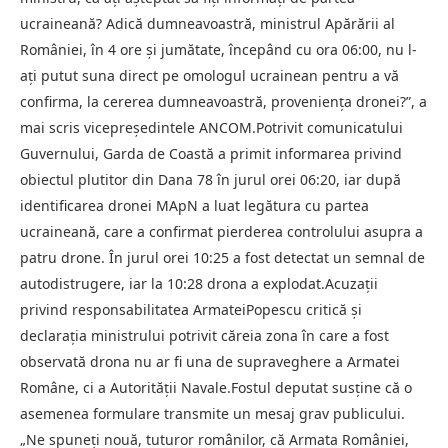
ucraineană? Adică dumneavoastră, ministrul Apărării al
României, în 4 ore și jumătate, începând cu ora 06:00, nu l-
ați putut suna direct pe omologul ucrainean pentru a vă
confirma, la cererea dumneavoastră, proveniența dronei?”, a
mai scris vicepreședintele ANCOM.Potrivit comunicatului
Guvernului, Garda de Coastă a primit informarea privind
obiectul plutitor din Dana 78 în jurul orei 06:20, iar după
identificarea dronei MApN a luat legătura cu partea
ucraineană, care a confirmat pierderea controlului asupra a
patru drone. În jurul orei 10:25 a fost detectat un semnal de
autodistrugere, iar la 10:28 drona a explodat.Acuzații
privind responsabilitatea ArmateiPopescu critică și
declarația ministrului potrivit căreia zona în care a fost
observată drona nu ar fi una de supraveghere a Armatei
Române, ci a Autorității Navale.Fostul deputat susține că o
asemenea formulare transmite un mesaj grav publicului.
„Ne spuneți nouă, tuturor românilor, că Armata României,