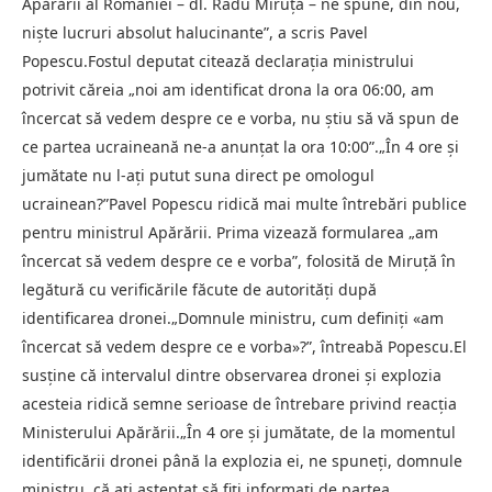
Apărării al României – dl. Radu Miruță – ne spune, din nou,
niște lucruri absolut halucinante”, a scris Pavel
Popescu.Fostul deputat citează declarația ministrului
potrivit căreia „noi am identificat drona la ora 06:00, am
încercat să vedem despre ce e vorba, nu știu să vă spun de
ce partea ucraineană ne-a anunțat la ora 10:00”.„În 4 ore și
jumătate nu l-ați putut suna direct pe omologul
ucrainean?”Pavel Popescu ridică mai multe întrebări publice
pentru ministrul Apărării. Prima vizează formularea „am
încercat să vedem despre ce e vorba”, folosită de Miruță în
legătură cu verificările făcute de autorități după
identificarea dronei.„Domnule ministru, cum definiți «am
încercat să vedem despre ce e vorba»?”, întreabă Popescu.El
susține că intervalul dintre observarea dronei și explozia
acesteia ridică semne serioase de întrebare privind reacția
Ministerului Apărării.„În 4 ore și jumătate, de la momentul
identificării dronei până la explozia ei, ne spuneți, domnule
ministru, că ați așteptat să fiți informați de partea