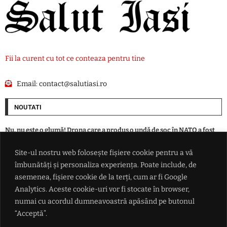
Fii la curent cu tot ce conteaza pentru tine
Email:
contact@salutiasi.ro
NOUTATI
Nu, nu este o glumă! Drona care a produs o undă de șoc în NATO a fost
doborâtă, de fapt, de un șofer de autobuz: Efectiv a lovit-o cu piciorul
Site-ul nostru web folosește fișiere cookie pentru a vă
îmbunătăți și personaliza experiența. Poate include, de
Taximetristul căruia i s-a făcut rău la volan a murit la Spitalul
Municipal
asemenea, fișiere cookie de la terți, cum ar fi Google
Analytics. Aceste cookie-uri vor fi stocate în browser,
numai cu acordul dumneavoastră apăsând pe butonul
Fraudă de miliarde la cea mai mare bancă din Ucraina: „țepe” cu firme
offshore pe post de paravan
“Acceptă”.