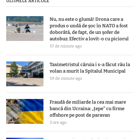
ULTIMELE ARTICOLE
Nu, nu este o glumă! Drona care a
produs o undă de șoc în NATO a fost
doborâtă, de fapt, de un șofer de
autobuz: Efectiv a lovit-o cu piciorul
57 de minute ago
Taximetristul căruia i s-a făcut rău la
volan a murit la Spitalul Municipal
59 de minute ago
Fraudă de miliarde la cea mai mare
bancă din Ucraina: „țepe” cu firme
offshore pe post de paravan
3 ore ago