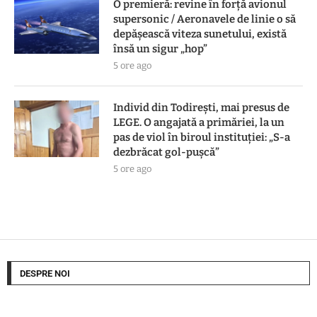
O premieră: revine în forță avionul
supersonic / Aeronavele de linie o să
depășească viteza sunetului, există
însă un sigur „hop”
5 ore ago
Individ din Todirești, mai presus de
LEGE. O angajată a primăriei, la un
pas de viol în biroul instituției: „S-a
dezbrăcat gol-pușcă”
5 ore ago
DESPRE NOI