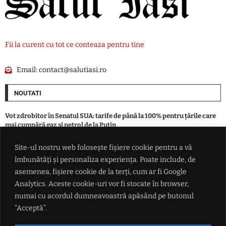
Fii la curent cu tot ce conteaza pentru tine
Email:
contact@salutiasi.ro
NOUTATI
Vot zdrobitor în Senatul SUA: tarife de până la 100% pentru țările care
mai cumpără gaz și petrol de la Putin
Site-ul nostru web folosește fișiere cookie pentru a vă
România indicată drept câștigătoare în lupta pentru traficul din
îmbunătăți și personaliza experiența. Poate include, de
Balcani: De ce Bulgaria se teme că va rămâne o 'pată gri' pe coridorul
Schengen de la Atena la Budapesta
asemenea, fișiere cookie de la terți, cum ar fi Google
Analytics. Aceste cookie-uri vor fi stocate în browser,
numai cu acordul dumneavoastră apăsând pe butonul
Dinamo București a fost învinsă de Sporting Lisabona în primul amical
din Portugalia
“Acceptă”.