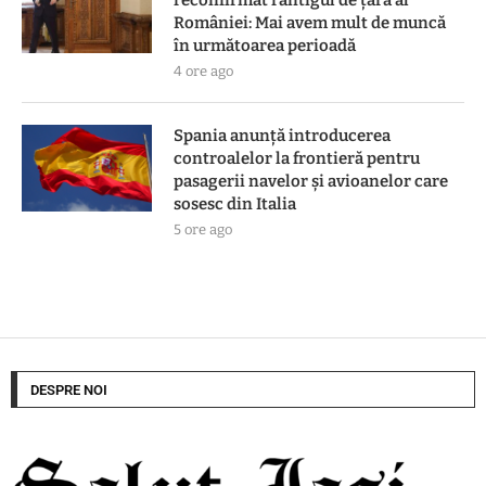
reconfirmat rantigul de țară al
României: Mai avem mult de muncă
în următoarea perioadă
4 ore ago
Spania anunță introducerea
controalelor la frontieră pentru
pasagerii navelor și avioanelor care
sosesc din Italia
5 ore ago
DESPRE NOI