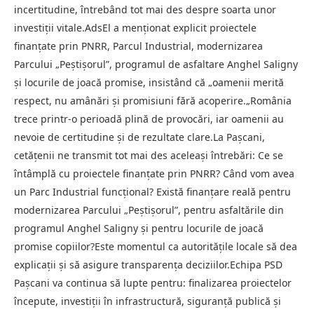
incertitudine, întrebând tot mai des despre soarta unor
investiții vitale.AdsEl a menționat explicit proiectele
finanțate prin PNRR, Parcul Industrial, modernizarea
Parcului „Peștișorul”, programul de asfaltare Anghel Saligny
și locurile de joacă promise, insistând că „oamenii merită
respect, nu amânări și promisiuni fără acoperire.„România
trece printr-o perioadă plină de provocări, iar oamenii au
nevoie de certitudine și de rezultate clare.La Pașcani,
cetățenii ne transmit tot mai des aceleași întrebări: Ce se
întâmplă cu proiectele finanțate prin PNRR? Când vom avea
un Parc Industrial funcțional? Există finanțare reală pentru
modernizarea Parcului „Peștișorul”, pentru asfaltările din
programul Anghel Saligny și pentru locurile de joacă
promise copiilor?Este momentul ca autoritățile locale să dea
explicații și să asigure transparența deciziilor.Echipa PSD
Pașcani va continua să lupte pentru: finalizarea proiectelor
începute, investiții în infrastructură, siguranță publică și