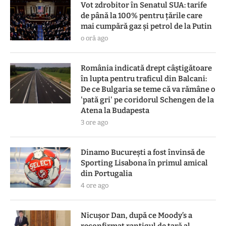
Vot zdrobitor în Senatul SUA: tarife
de până la 100% pentru țările care
mai cumpără gaz și petrol de la Putin
o oră ago
România indicată drept câștigătoare
în lupta pentru traficul din Balcani:
De ce Bulgaria se teme că va rămâne o
'pată gri' pe coridorul Schengen de la
Atena la Budapesta
3 ore ago
Dinamo București a fost învinsă de
Sporting Lisabona în primul amical
din Portugalia
4 ore ago
Nicușor Dan, după ce Moody’s a