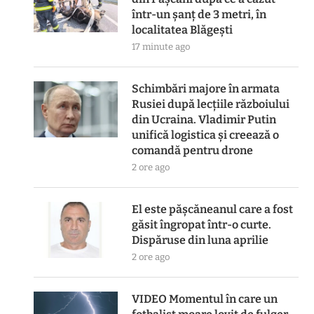
într-un șanț de 3 metri, în
localitatea Blăgești
17 minute ago
Schimbări majore în armata
Rusiei după lecțiile războiului
din Ucraina. Vladimir Putin
unifică logistica și creează o
comandă pentru drone
2 ore ago
El este pășcăneanul care a fost
găsit îngropat într-o curte.
Dispăruse din luna aprilie
2 ore ago
VIDEO Momentul în care un