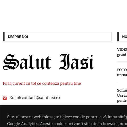
DESPRE NOI
NO
VIDEO
grant
FOTO 
un șan
Fii la curent cu tot ce conteaza pentru tine
Schim
Ucrai
Email:
contact@salutiasi.ro
pentr
El est
Site-ul nostru web folosește fișiere cookie pentru a vă îmbunătăți
Dispă
Google Analytics. Aceste cookie-uri vor fi stocate în browser, 