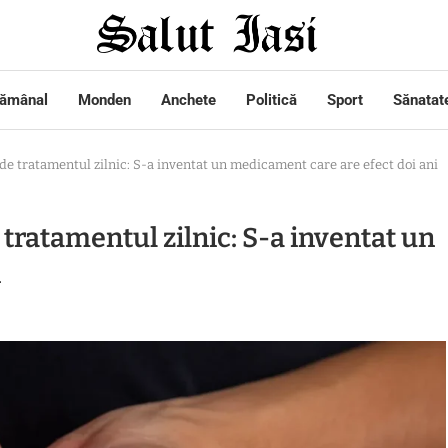
tămânal
Monden
Anchete
Politică
Sport
Sănatat
de tratamentul zilnic: S-a inventat un medicament care are efect doi ani
 tratamentul zilnic: S-a inventat un
i