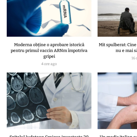
Moderna obține o aprobare istorică
Mit spulberat: Cine
pentru primul vaccin ARNm împotriva
nu e mai s
gripei
16 
4 ore ago