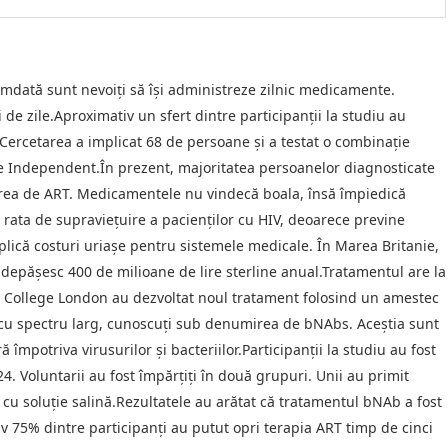
amdată sunt nevoiți să își administreze zilnic medicamente.
de zile.Aproximativ un sfert dintre participanții la studiu au
c. Cercetarea a implicat 68 de persoane și a testat o combinație
he Independent.În prezent, majoritatea persoanelor diagnosticate
rea de ART. Medicamentele nu vindecă boala, însă împiedică
 rata de supraviețuire a pacienților cu HIV, deoarece previne
plică costuri uriașe pentru sistemele medicale. În Marea Britanie,
depășesc 400 de milioane de lire sterline anual.Tratamentul are la
l College London au dezvoltat noul tratament folosind un amestec
 cu spectru larg, cunoscuți sub denumirea de bNAbs. Aceștia sunt
împotriva virusurilor și bacteriilor.Participanții la studiu au fost
. Voluntarii au fost împărțiți în două grupuri. Unii au primit
o cu soluție salină.Rezultatele au arătat că tratamentul bNAb a fost
iv 75% dintre participanți au putut opri terapia ART timp de cinci