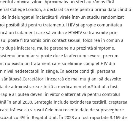
mentul antiviral zilnic. Aproximativ un sfert au rămas fără
erial College London, a declarat că este pentru prima dată când o
de îndelungat al încărcăturii virale într-un studiu randomizat
 noi posibilități pentru tratamentul HIV și apropie comunitatea
tă încă un tratament care să vindece HIVHIV se transmite prin
usul poate fi transmis prin contact sexual, folosirea în comun a
 timp după infectare, multe persoane nu prezintă simptome.
 sistemul imunitar și poate duce la afecțiuni severe, precum
t nu există un tratament care să elimine complet HIV din
n nivel nedetectabil în sânge. În aceste condiții, persoana
i sănătoasă.Cercetătorii încearcă de mai mulți ani să dezvolte
a de administrarea zilnică a medicamentelor.Studiul a fost
rapie ar putea deveni în viitor o alternativă pentru controlul
nă în anul 2030. Strategia include extinderea testării, creșterea
care trăiesc cu virusul.Cele mai recente date de supraveghere
scăzut cu 4% în Regatul Unit. În 2023 au fost raportate 3.169 de