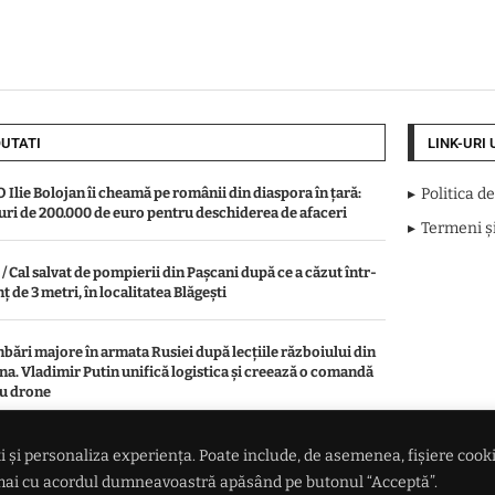
UTATI
LINK-URI 
 Ilie Bolojan îi cheamă pe românii din diaspora în țară:
Politica d
uri de 200.000 de euro pentru deschiderea de afaceri
Termeni și
/ Cal salvat de pompierii din Pașcani după ce a căzut într-
ț de 3 metri, în localitatea Blăgești
bări majore în armata Rusiei după lecțiile războiului din
na. Vladimir Putin unifică logistica și creează o comandă
u drone
e pășcăneanul care a fost găsit îngropat într-o curte.
 și personaliza experiența. Poate include, de asemenea, fișiere cookie 
ruse din luna aprilie
numai cu acordul dumneavoastră apăsând pe butonul “Acceptă”.