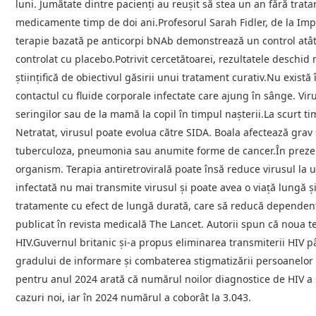
luni. Jumătate dintre pacienți au reușit să stea un an fără trata
medicamente timp de doi ani.Profesorul Sarah Fidler, de la Imp
terapie bazată pe anticorpi bNAb demonstrează un control atât 
controlat cu placebo.Potrivit cercetătoarei, rezultatele deschid
științifică de obiectivul găsirii unui tratament curativ.Nu exis
contactul cu fluide corporale infectate care ajung în sânge. Vir
seringilor sau de la mamă la copil în timpul nașterii.La scurt
Netratat, virusul poate evolua către SIDA. Boala afectează grav
tuberculoza, pneumonia sau anumite forme de cancer.În prezen
organism. Terapia antiretrovirală poate însă reduce virusul la u
infectată nu mai transmite virusul și poate avea o viață lungă ș
tratamente cu efect de lungă durată, care să reducă dependenț
publicat în revista medicală The Lancet. Autorii spun că noua te
HIV.Guvernul britanic și-a propus eliminarea transmiterii HIV pâ
gradului de informare și combaterea stigmatizării persoanelor 
pentru anul 2024 arată că numărul noilor diagnostice de HIV a 
cazuri noi, iar în 2024 numărul a coborât la 3.043.