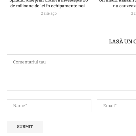
Spitalul Județean Craiova investește 20
Un medic italian s
de milioane de lei în echipamente noi...
nu cauzează
2 zile ago
2 z
LASĂ UN 