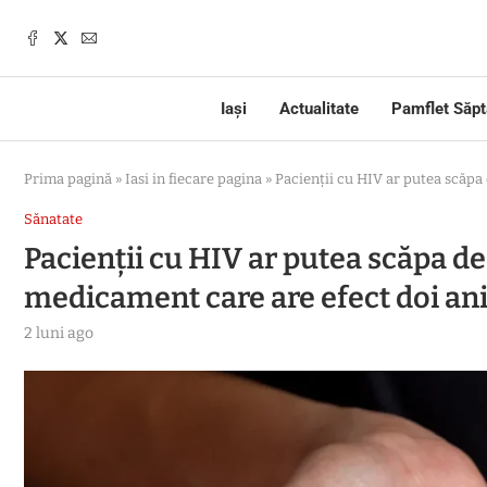
Iași
Actualitate
Pamflet Săp
Prima pagină
»
Iasi in fiecare pagina
»
Pacienții cu HIV ar putea scăpa 
Sănatate
Pacienții cu HIV ar putea scăpa de
medicament care are efect doi an
2 luni ago