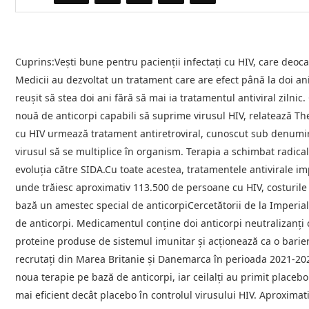
Cuprins:Vești bune pentru pacienții infectați cu HIV, care deoc
Medicii au dezvoltat un tratament care are efect până la doi ani 
reușit să stea doi ani fără să mai ia tratamentul antiviral zilni
nouă de anticorpi capabili să suprime virusul HIV, relatează T
cu HIV urmează tratament antiretroviral, cunoscut sub denumi
virusul să se multiplice în organism. Terapia a schimbat radical
evoluția către SIDA.Cu toate acestea, tratamentele antivirale im
unde trăiesc aproximativ 113.500 de persoane cu HIV, costurile 
bază un amestec special de anticorpiCercetătorii de la Imperia
de anticorpi. Medicamentul conține doi anticorpi neutralizanți
proteine produse de sistemul imunitar și acționează ca o barieră 
recrutați din Marea Britanie și Danemarca în perioada 2021-2024
noua terapie pe bază de anticorpi, iar ceilalți au primit placeb
mai eficient decât placebo în controlul virusului HIV. Aproximat