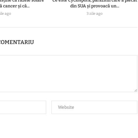
usține că razele solare
Ce este Cyclospora, parazitul care a plecat
 cancer și că...
din SUA și provoacă un...
ile ago
3 zile ago
COMENTARIU