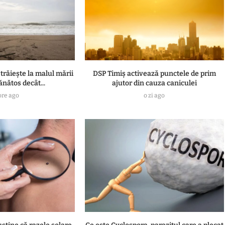
 trăiește la malul mării
DSP Timiș activează punctele de prim
ănătos decât...
ajutor din cauza caniculei
ore ago
o zi ago