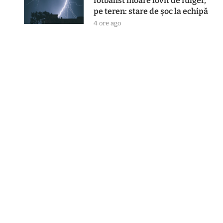
fotbalist moare lovit de fulger,
pe teren: stare de șoc la echipă
4 ore ago