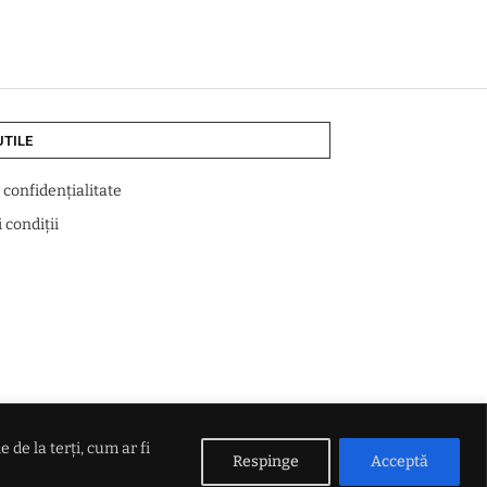
UTILE
e confidențialitate
 condiții
de la terți, cum ar fi
Respinge
Acceptă