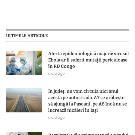
ULTIMELE ARTICOLE
Alertă epidemiologică majoră: virusul
Ebola ar fi suferit mutații periculoase
în RD Congo
o oră ago
În județ, nu vom circula nici anul
acesta pe autostradă. A7 se grăbește
să ajungă la Pașcani, pe A8 încă nu se
lucrează nicăieri în Iași
o oră ago