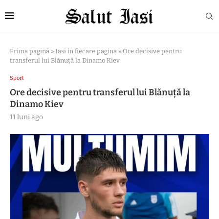
Prima pagină
»
Iasi in fiecare pagina
»
Ore decisive pentru
transferul lui Blănuță la Dinamo Kiev
Sport
Ore decisive pentru transferul lui Blănuță la
Dinamo Kiev
11 luni ago