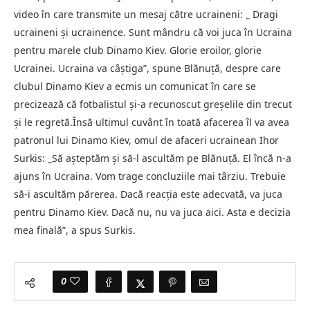
video în care transmite un mesaj către ucraineni: ˷ Dragi
ucraineni şi ucrainence. Sunt mândru că voi juca în Ucraina
pentru marele club Dinamo Kiev. Glorie eroilor, glorie
Ucrainei. Ucraina va câştiga”, spune Blănuţă, despre care
clubul Dinamo Kiev a ecmis un comunicat în care se
precizează că fotbalistul şi-a recunoscut greşelile din trecut
şi le regretă.Însă ultimul cuvânt în toată afacerea îl va avea
patronul lui Dinamo Kiev, omul de afaceri ucrainean Ihor
Surkis: ˷Să aşteptăm şi să-l ascultăm pe Blănuţă. El încă n-a
ajuns în Ucraina. Vom trage concluziile mai târziu. Trebuie
să-i ascultăm părerea. Dacă reacţia este adecvată, va juca
pentru Dinamo Kiev. Dacă nu, nu va juca aici. Asta e decizia
mea finală”, a spus Surkis.
0