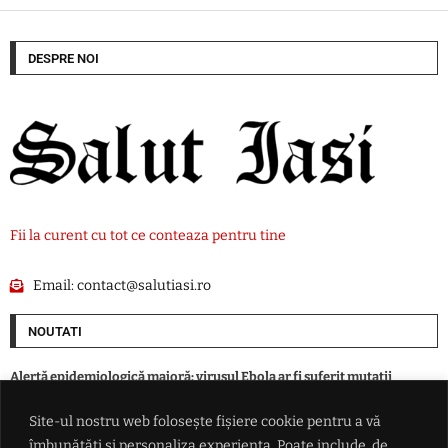
DESPRE NOI
Fii la curent cu tot ce conteaza pentru tine
Email:
contact@salutiasi.ro
NOUTATI
Alertă epidemiologică majoră: virusul Ebola ar fi suferit mutații
periculoase în RD Congo
Site-ul nostru web folosește fișiere cookie pentru a vă
îmbunătăți și personaliza experiența. Poate include, de