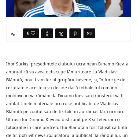
0
Ihor Surkis, preşedintele clubului ucrainean Dinamo Kiev, a
anunţat că va avea o discuţie lămuritoare cu Vladislav
Blănuţă, noul transfer al grupării kievene, şi, în funcţie de
rezultatele acesteia va decide dacă fotbalistul româno-
moldovean va rămâne la Dinamo Kiev sau transferul va fi
anulat.Unele materiale pro-ruse publicate de Vladislav
Blănuţă pe contul său de tik-tok nu au rămas fără urmări.
Ultraşii lui Dinamo Kiev au distribuit pe X şi Telegram o
fotografie în care portretul lui Blănuţă a fost folosit ca ţintă
de tir, potrivit news.ro.Jucătorul a publicat, la rândul lui, un