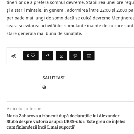
tinerilor de a prefera somnul devreme. Stabilirea unei ore regu
și a stării mintale. În general, adormirea între 22:00 și 23:00 pa
perioade mai lungi de somn dacă se culcă devreme.Menținerea 
seara și evitarea activităților stimulante înainte de culcare sun
stare generală mai bună de sănătate.
0
SALUT IASI
Articolul anterior
Maria Zaharova a izbucnit după declarațiile lui Alexander
Stubb despre victoria asupra URSS-ului: 'Este greu de înțeles
cum finlandezii încă îl mai suportă'