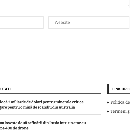
UTATI
LINK-URI 
locă 3 miliarde de dolari pentru minerale critice.
Politica d
țare pentru o mină de scandiu din Australia
Termeni și
na lovește două rafinării din Rusia într-un atac cu
pe 400 de drone