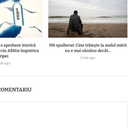
o aprobare istorică
Mit spulberat: Cine trăiește la malul mării
ccin ARNm împotriva
nu e mai sănătos decât...
ripei
3 zile ago
ile ago
COMENTARIU