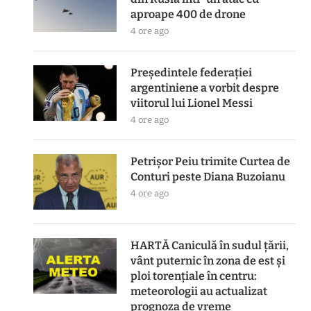
aproape 400 de drone
4 ore ago
Președintele federației
argentiniene a vorbit despre
viitorul lui Lionel Messi
4 ore ago
Petrișor Peiu trimite Curtea de
Conturi peste Diana Buzoianu
4 ore ago
HARTĂ Caniculă în sudul țării,
vânt puternic în zona de est și
ploi torențiale în centru:
meteorologii au actualizat
prognoza de vreme