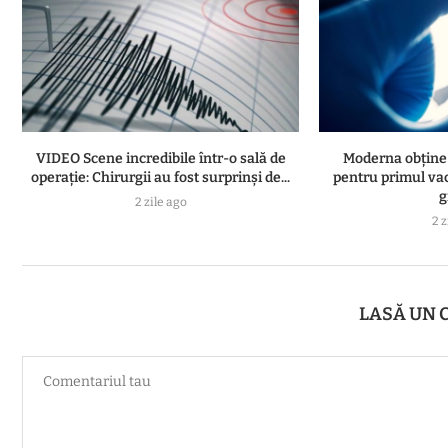
VIDEO Scene incredibile într-o sală de
Moderna obține 
operație: Chirurgii au fost surprinși de...
pentru primul va
g
2 zile ago
2 z
LASĂ UN 