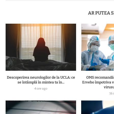
AR PUTEA S
Descoperirea neurologilor de la UCLA: ce
OMS recomandă t
se întâmplă în mintea ta în...
Ervebo împotriva v
virus
4 ore ago
16 