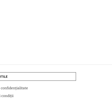
UTILE
e confidențialitate
 condiții