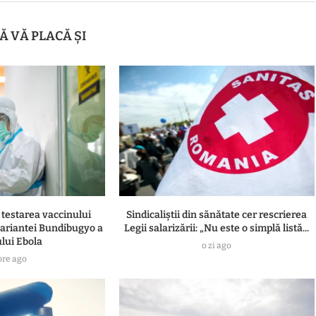
Ă VĂ PLACĂ ȘI
estarea vaccinului
Sindicaliștii din sănătate cer rescrierea
ariantei Bundibugyo a
Legii salarizării: „Nu este o simplă listă...
ului Ebola
o zi ago
ore ago