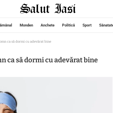
tămânal
Monden
Anchete
Politică
Sport
Sănatat
 somn ca să dormi cu adevărat bine
mn ca să dormi cu adevărat bine