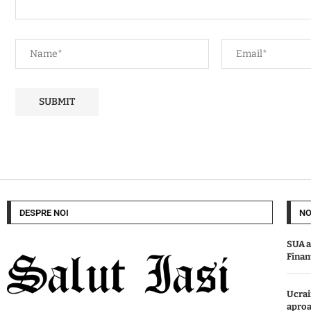
DESPRE NOI
NO
SUA a
Finan
Ucrai
aproa