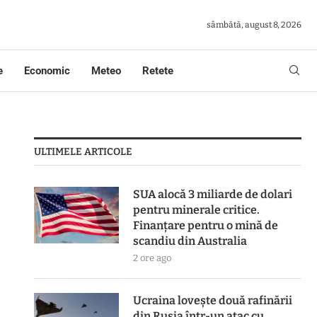
sâmbătă, august 8, 2026
e
Economic
Meteo
Retete
ULTIMELE ARTICOLE
SUA alocă 3 miliarde de dolari
pentru minerale critice.
Finanțare pentru o mină de
scandiu din Australia
2 ore ago
Ucraina lovește două rafinării
din Rusia într-un atac cu