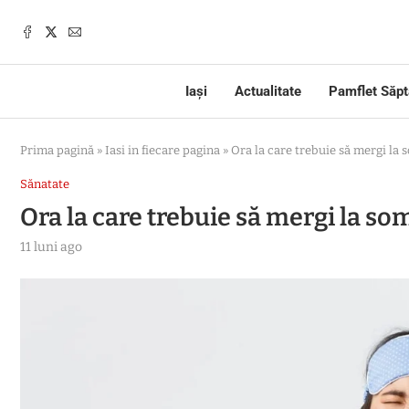
Iași
Actualitate
Pamflet Săp
Prima pagină
»
Iasi in fiecare pagina
»
Ora la care trebuie să mergi la
Sănatate
Ora la care trebuie să mergi la so
11 luni ago