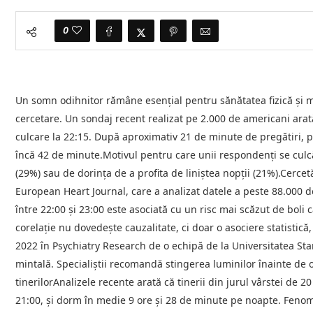
0
Un somn odihnitor rămâne esențial pentru sănătatea fizică și mi
cercetare. Un sondaj recent realizat pe 2.000 de americani arată
culcare la 22:15. După aproximativ 21 de minute de pregătiri, pa
încă 42 de minute.Motivul pentru care unii respondenți se culcă
(29%) sau de dorința de a profita de liniștea nopții (21%).Cerce
European Heart Journal, care a analizat datele a peste 88.000 d
între 22:00 și 23:00 este asociată cu un risc mai scăzut de boli 
corelație nu dovedește cauzalitate, ci doar o asociere statisti
2022 în Psychiatry Research de o echipă de la Universitatea Stan
mintală. Specialiștii recomandă stingerea luminilor înainte de 
tinerilorAnalizele recente arată că tinerii din jurul vârstei de
21:00, și dorm în medie 9 ore și 28 de minute pe noapte. Fenom