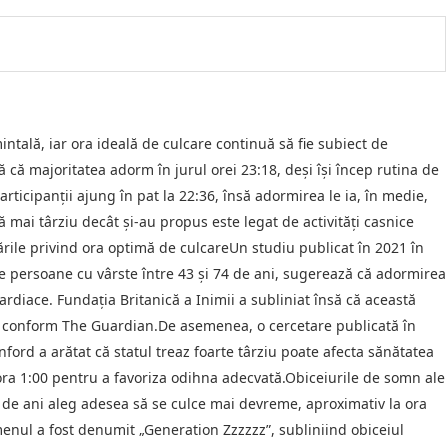
ntală, iar ora ideală de culcare continuă să fie subiect de
 că majoritatea adorm în jurul orei 23:18, deși își încep rutina de
rticipanții ajung în pat la 22:36, însă adormirea le ia, în medie,
 mai târziu decât și-au propus este legat de activități casnice
tările privind ora optimă de culcareUn studiu publicat în 2021 în
e persoane cu vârste între 43 și 74 de ani, sugerează că adormirea
cardiace. Fundația Britanică a Inimii a subliniat însă că această
că, conform The Guardian.De asemenea, o cercetare publicată în
ford a arătat că statul treaz foarte târziu poate afecta sănătatea
ora 1:00 pentru a favoriza odihna adecvată.Obiceiurile de somn ale
 20 de ani aleg adesea să se culce mai devreme, aproximativ la ora
enul a fost denumit „Generation Zzzzzz”, subliniind obiceiul