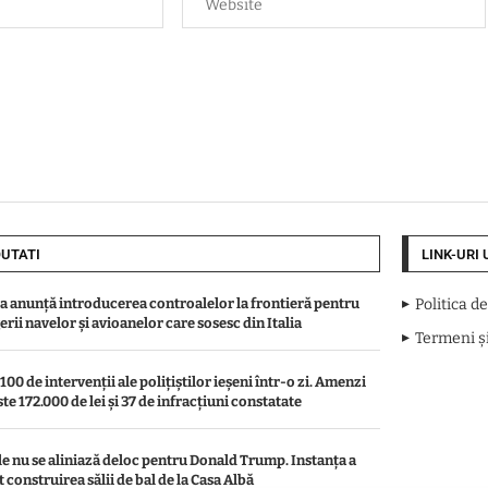
UTATI
LINK-URI 
a anunță introducerea controalelor la frontieră pentru
Politica d
rii navelor și avioanelor care sosesc din Italia
Termeni și
100 de intervenții ale polițiștilor ieșeni într-o zi. Amenzi
te 172.000 de lei și 37 de infracțiuni constatate
le nu se aliniază deloc pentru Donald Trump. Instanța a
 construirea sălii de bal de la Casa Albă