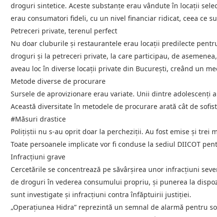
droguri sintetice. Aceste substanțe erau vândute în locații selec
erau consumatori fideli, cu un nivel financiar ridicat, ceea ce su
Petreceri private, terenul perfect
Nu doar cluburile și restaurantele erau locații predilecte pentru 
droguri și la petreceri private, la care participau, de asemenea,
aveau loc în diverse locații private din București, creând un m
Metode diverse de procurare
Sursele de aprovizionare erau variate. Unii dintre adolescenți ar f
Această diversitate în metodele de procurare arată cât de sofist
#Măsuri drastice
Polițiștii nu s-au oprit doar la percheziții. Au fost emise și tre
Toate persoanele implicate vor fi conduse la sediul DIICOT pent
Infracțiuni grave
Cercetările se concentrează pe săvârșirea unor infracțiuni severe
de droguri în vederea consumului propriu, și punerea la dispoz
sunt investigate și infracțiuni contra înfăptuirii justiției.
„Operațiunea Hidra” reprezintă un semnal de alarmă pentru socie