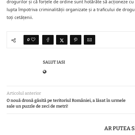
drogurilor și că forțele de ordine sunt hotărâte să acționeze c
lupta împotriva criminalității organizate și a traficului de drog
toți cetățenii.
0
SALUT IASI
Articolul anterior
O nouă dronă găsită pe teritoriul României, a lăsat în urmele
sale un puzzle de zeci de metri!
AR PUTEA S