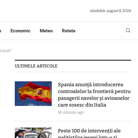
sâmbătă, august 8, 2026
e
Economic
Meteo
Retete
toral!”
ULTIMELE ARTICOLE
Spania anunță introducerea
controalelor la frontieră pentru
pasagerii navelor și avioanelor
care sosesc din Italia
16 minute ago
Peste 100 de intervenții ale
polițiștilor ieșeni într-o zi.