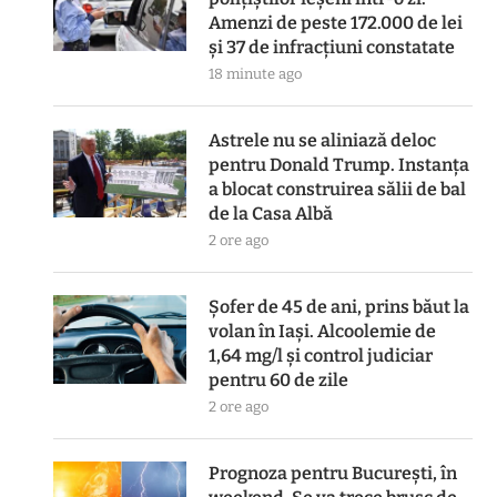
Amenzi de peste 172.000 de lei
și 37 de infracțiuni constatate
18 minute ago
Astrele nu se aliniază deloc
pentru Donald Trump. Instanța
a blocat construirea sălii de bal
de la Casa Albă
2 ore ago
Șofer de 45 de ani, prins băut la
volan în Iași. Alcoolemie de
1,64 mg/l și control judiciar
pentru 60 de zile
2 ore ago
Prognoza pentru București, în