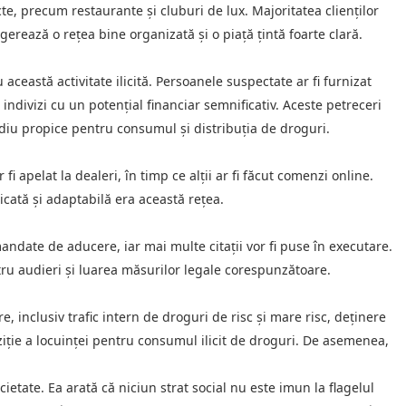
te, precum restaurante și cluburi de lux. Majoritatea clienților
gerează o rețea bine organizată și o piață țintă foarte clară.
această activitate ilicită. Persoanele suspectate ar fi furnizat
 indivizi cu un potențial financiar semnificativ. Aceste petreceri
ediu propice pentru consumul și distribuția de droguri.
i apelat la dealeri, în timp ce alții ar fi făcut comenzi online.
icată și adaptabilă era această rețea.
i mandate de aducere, iar mai multe citații vor fi puse în executare.
ru audieri și luarea măsurilor legale corespunzătoare.
, inclusiv trafic intern de droguri de risc și mare risc, deținere
iție a locuinței pentru consumul ilicit de droguri. De asemenea,
tate. Ea arată că niciun strat social nu este imun la flagelul