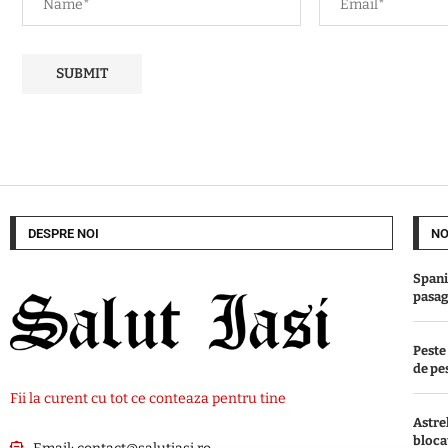
DESPRE NOI
NO
Spani
pasage
Peste 
de pes
Fii la curent cu tot ce conteaza pentru tine
Astre
blocat