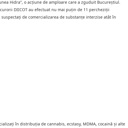
iunea Hidra”, o acțiune de amploare care a zguduit Bucureștiul.
ocurorii DIICOT au efectuat nu mai puțin de 11 percheziții
e, suspectați de comercializarea de substanțe interzise atât în
ecializați în distribuția de cannabis, ecstasy, MDMA, cocaină și alte