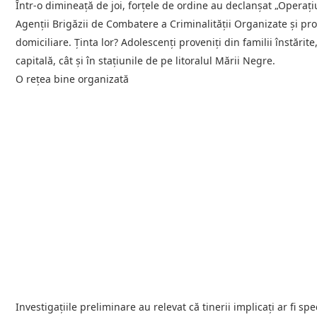
Într-o dimineață de joi, forțele de ordine au declanșat „Operaț
Agenții Brigăzii de Combatere a Criminalității Organizate și pr
domiciliare. Ținta lor? Adolescenți proveniți din familii înstărit
capitală, cât și în stațiunile de pe litoralul Mării Negre.
O rețea bine organizată
Investigațiile preliminare au relevat că tinerii implicați ar fi sp