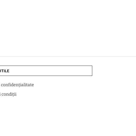
UTILE
e confidențialitate
 condiții