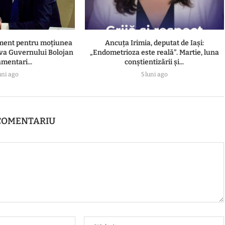
ament pentru moțiunea
Ancuța Irimia, deputat de Iași:
va Guvernului Bolojan
„Endometrioza este reală”. Martie, luna
amentari...
conștientizării și...
uni ago
5 luni ago
COMENTARIU