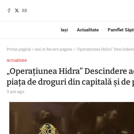
Iași
Actualitate
Pamflet Săp
Prima pagină
»
Iasi in fiecare pagina
»
“Operațiunea Hidra” Descindere a
Actualitate
„Operațiunea Hidra” Descindere a
piața de droguri din capitală și de p
3 ani ago