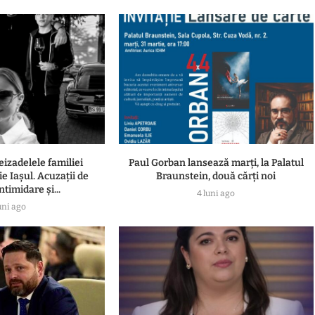
eizadelele familiei
Paul Gorban lansează marți, la Palatul
e Iașul. Acuzații de
Braunstein, două cărți noi
ntimidare și...
4 luni ago
uni ago