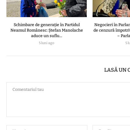
Schimbare de generație în Partidul
Negocieri în Parl
Neamul Românesc: Ștefan Manolache
de cenzură împotri
aduce un suflu...
– Parl
5 luni ago
5 l
LASĂ UN 