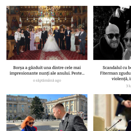
Borșa a găzduit una dintre cele mai
Scandalul cu b
impresionante nunți ale anului. Peste...
Fiterman zgudui
violență, i
o săptămână ago
3 l