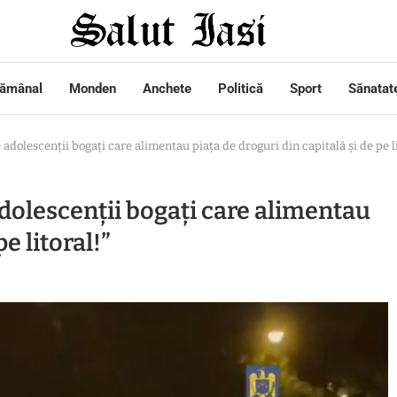
tămânal
Monden
Anchete
Politică
Sport
Sănatat
dolescenții bogați care alimentau piața de droguri din capitală și de pe li
dolescenții bogați care alimentau
e litoral!”