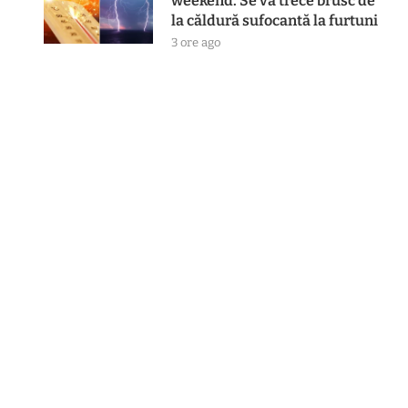
weekend. Se va trece brusc de
la căldură sufocantă la furtuni
3 ore ago