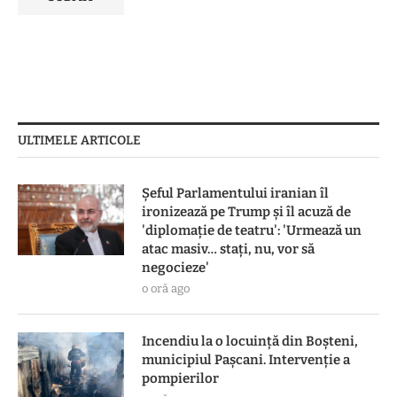
ULTIMELE ARTICOLE
Șeful Parlamentului iranian îl
ironizează pe Trump și îl acuză de
'diplomație de teatru': 'Urmează un
atac masiv… stați, nu, vor să
negocieze'
o oră ago
Incendiu la o locuință din Boșteni,
municipiul Pașcani. Intervenție a
pompierilor