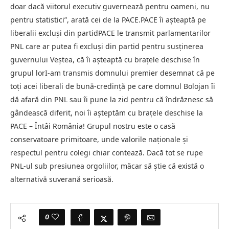
doar dacă viitorul executiv guvernează pentru oameni, nu
pentru statistici”, arată cei de la PACE.PACE îi așteaptă pe
liberalii excluși din partidPACE le transmit parlamentarilor
PNL care ar putea fi excluși din partid pentru susținerea
guvernului Veștea, că îi așteaptă cu brațele deschise în
grupul lorI-am transmis domnului premier desemnat că pe
toți acei liberali de bună-credință pe care domnul Bolojan îi
dă afară din PNL sau îi pune la zid pentru că îndrăznesc să
gândească diferit, noi îi așteptăm cu brațele deschise la
PACE – Întâi România! Grupul nostru este o casă
conservatoare primitoare, unde valorile naționale și
respectul pentru colegi chiar contează. Dacă tot se rupe
PNL-ul sub presiunea orgoliilor, măcar să știe că există o
alternativă suverană serioasă.
0