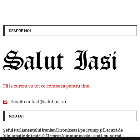
DESPRE NOI
Fii la curent cu tot ce conteaza pentru tine
Email:
contact@salutiasi.ro
NOUTATI
Șeful Parlamentului iranian îl ironizează pe Trump și îl acuză de
'diplomație de teatru': 'Urmează un atac masiv… stați, nu, vor să