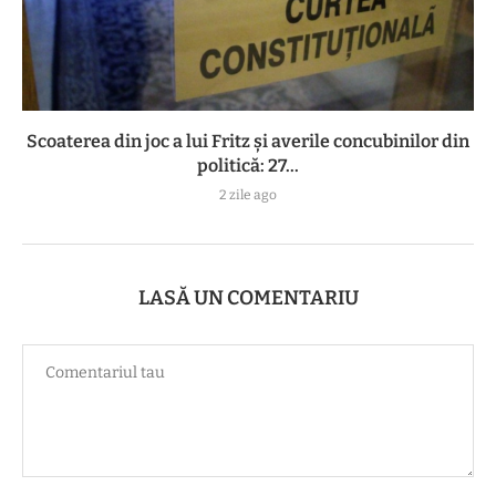
Scoaterea din joc a lui Fritz și averile concubinilor din
politică: 27...
2 zile ago
LASĂ UN COMENTARIU