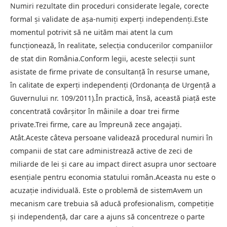
Numiri rezultate din proceduri considerate legale, corecte
formal și validate de așa-numiți experți independenți.Este
momentul potrivit să ne uităm mai atent la cum
funcționează, în realitate, selecția conducerilor companiilor
de stat din România.Conform legii, aceste selecții sunt
asistate de firme private de consultanță în resurse umane,
în calitate de experți independenți (Ordonanța de Urgență a
Guvernului nr. 109/2011).În practică, însă, această piață este
concentrată covârșitor în mâinile a doar trei firme
private.Trei firme, care au împreună zece angajați.
Atât.Aceste câteva persoane validează procedural numiri în
companii de stat care administrează active de zeci de
miliarde de lei și care au impact direct asupra unor sectoare
esențiale pentru economia statului român.Aceasta nu este o
acuzație individuală. Este o problemă de sistemAvem un
mecanism care trebuia să aducă profesionalism, competiție
și independență, dar care a ajuns să concentreze o parte