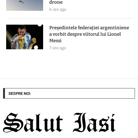
drone
6 ore ago
Președintele federației argentiniene
a vorbit despre viitorul lui Lionel
Messi
7 ore ago
DESPRE NOI