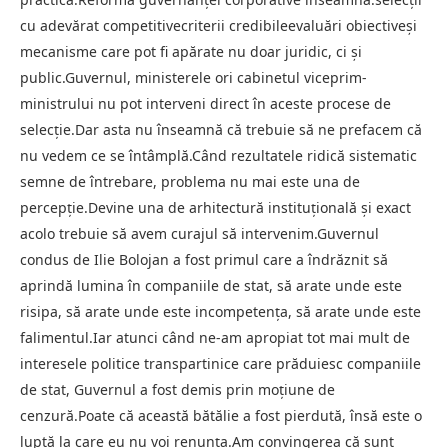
cu adevărat competitivecriterii credibileevaluări obiectiveși
mecanisme care pot fi apărate nu doar juridic, ci și
public.Guvernul, ministerele ori cabinetul viceprim-
ministrului nu pot interveni direct în aceste procese de
selecție.Dar asta nu înseamnă că trebuie să ne prefacem că
nu vedem ce se întâmplă.Când rezultatele ridică sistematic
semne de întrebare, problema nu mai este una de
percepție.Devine una de arhitectură instituțională și exact
acolo trebuie să avem curajul să intervenim.Guvernul
condus de Ilie Bolojan a fost primul care a îndrăznit să
aprindă lumina în companiile de stat, să arate unde este
risipa, să arate unde este incompetența, să arate unde este
falimentul.Iar atunci când ne-am apropiat tot mai mult de
interesele politice transpartinice care prăduiesc companiile
de stat, Guvernul a fost demis prin moțiune de
cenzură.Poate că această bătălie a fost pierdută, însă este o
luptă la care eu nu voi renunța.Am convingerea că sunt