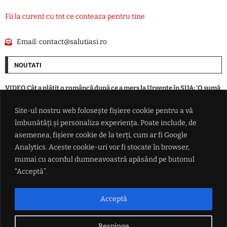
Fii la curent cu tot ce conteaza pentru tine
Email:
contact@salutiasi.ro
NOUTATI
VIDEO Cât a plătit o româncă după ce a mers la Urgențe în SUA: 'O sumă
din aia nebună? Exact așa va fi'
Site-ul nostru web folosește fișiere cookie pentru a vă
îmbunătăți și personaliza experiența. Poate include, de
Rradar de securitate instalat la aeroportul din Leipzig, după incidentul
cu drona încărcată cu explozibil
asemenea, fișiere cookie de la terți, cum ar fi Google
Analytics. Aceste cookie-uri vor fi stocate în browser,
numai cu acordul dumneavoastră apăsând pe butonul
SUA alocă 3 miliarde de dolari pentru minerale critice. Finanțare
pentru o mină de scandiu din Australia
“Acceptă”.
Ucraina lovește două rafinării din Rusia într-un atac cu aproape 400 de
Acceptă
drone
Respinge