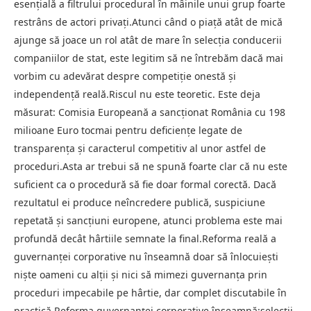
esențială a filtrului procedural în mâinile unui grup foarte
restrâns de actori privați.Atunci când o piață atât de mică
ajunge să joace un rol atât de mare în selecția conducerii
companiilor de stat, este legitim să ne întrebăm dacă mai
vorbim cu adevărat despre competiție onestă și
independență reală.Riscul nu este teoretic. Este deja
măsurat: Comisia Europeană a sancționat România cu 198
milioane Euro tocmai pentru deficiențe legate de
transparența și caracterul competitiv al unor astfel de
proceduri.Asta ar trebui să ne spună foarte clar că nu este
suficient ca o procedură să fie doar formal corectă. Dacă
rezultatul ei produce neîncredere publică, suspiciune
repetată și sancțiuni europene, atunci problema este mai
profundă decât hârtiile semnate la final.Reforma reală a
guvernanței corporative nu înseamnă doar să înlocuiești
niște oameni cu alții și nici să mimezi guvernanța prin
proceduri impecabile pe hârtie, dar complet discutabile în
practică.Reforma guvernanței corporative înseamnă:selecții