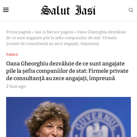
Prima pagină
»
Iasi in fiecare pagina
»
Oana Gheorghiu dezvăluie
de ce sunt angajate pile la șefia companiilor de stat: Firmele
private de consultanță au zece angajați, împreună
Politică
Oana Gheorghiu dezvăluie de ce sunt angajate
pile la șefia companiilor de stat: Firmele private
de consultanță au zece angajați, împreună
2 luni ago