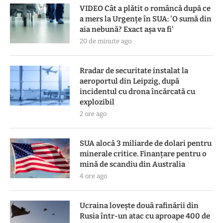
VIDEO Cât a plătit o româncă după ce
a mers la Urgențe în SUA: 'O sumă din
aia nebună? Exact așa va fi'
20 de minute ago
Rradar de securitate instalat la
aeroportul din Leipzig, după
incidentul cu drona încărcată cu
explozibil
2 ore ago
SUA alocă 3 miliarde de dolari pentru
minerale critice. Finanțare pentru o
mină de scandiu din Australia
4 ore ago
Ucraina lovește două rafinării din
Rusia într-un atac cu aproape 400 de