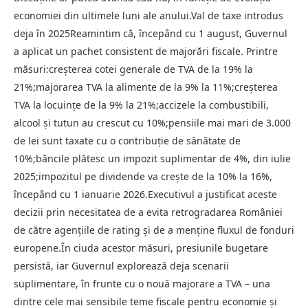
economiei din ultimele luni ale anului.Val de taxe introdus
deja în 2025Reamintim că, începând cu 1 august, Guvernul
a aplicat un pachet consistent de majorări fiscale. Printre
măsuri:creșterea cotei generale de TVA de la 19% la
21%;majorarea TVA la alimente de la 9% la 11%;creșterea
TVA la locuințe de la 9% la 21%;accizele la combustibili,
alcool și tutun au crescut cu 10%;pensiile mai mari de 3.000
de lei sunt taxate cu o contribuție de sănătate de
10%;băncile plătesc un impozit suplimentar de 4%, din iulie
2025;impozitul pe dividende va crește de la 10% la 16%,
începând cu 1 ianuarie 2026.Executivul a justificat aceste
decizii prin necesitatea de a evita retrogradarea României
de către agențiile de rating și de a menține fluxul de fonduri
europene.În ciuda acestor măsuri, presiunile bugetare
persistă, iar Guvernul explorează deja scenarii
suplimentare, în frunte cu o nouă majorare a TVA – una
dintre cele mai sensibile teme fiscale pentru economie și