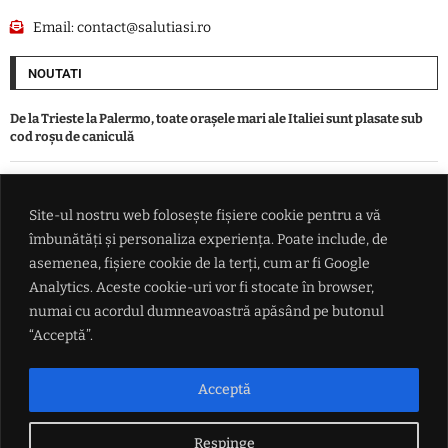
Email:
contact@salutiasi.ro
NOUTATI
De la Trieste la Palermo, toate oraşele mari ale Italiei sunt plasate sub
cod roşu de caniculă
VIDEO Scene de groază în timpul unui live: Un influencer cu peste
650.000 de urmăritori a fost împușcat pe străzile din Mexic
Site-ul nostru web folosește fișiere cookie pentru a vă
îmbunătăți și personaliza experiența. Poate include, de
asemenea, fișiere cookie de la terți, cum ar fi Google
Mohamed Salah a fost prezentat oficial la Trabzonspor
Analytics. Aceste cookie-uri vor fi stocate în browser,
numai cu acordul dumneavoastră apăsând pe butonul
George Simion anunță ofensiva împotriva lui Nicușor Dan: 'Avem un
“Acceptă”.
număr important de semnături pentru suspendarea președintelui'
LINK-URI UTILE
Acceptă
Politica de confidențialitate
Respinge