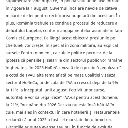
suplimentare vine după ce, în pofida valului de taxe intrate
în vigoare la 1 august, Guvernul încă are nevoie de câteva
miliarde de lei pentru rectificarea bugetară din acest an. În
plus, România trebuie să continue procesul de reducere a
deficitului bugetar, conform angajamentelor asumate în fața
Comisiei Europene. Pe lângă acest obiectiv, presiunile pe
cheltuieli vor crește, în special în zona militară, au explicat
sursele.Pentru moment, calculele politice pornesc de la
ipoteza că pensiile și salariile din sectorul public vor rămâne
înghețate și în 2026.HoReCa, vizată de o posibilă „egalizare”
a cotei de TVAO altă temă aflată pe masa Coaliției vizează
sectorul HoReCa, unde cota de TVA a crescut deja de la 9%
la 11% la începutul lunii august. Potrivit unor surse,
autoritățile vor să „egalizeze” TVA-ul pentru acest domeniu
la 21%, începând din 2026.Decizia nu este însă bătută în
cuie, mai ales în contextul în care hotelierii și restaurantele
reclamă că anul 2025 a fost cel mai slab din ultimii trei.
Discuțiile ar putea avansa sau nu, în funcție de evoluția