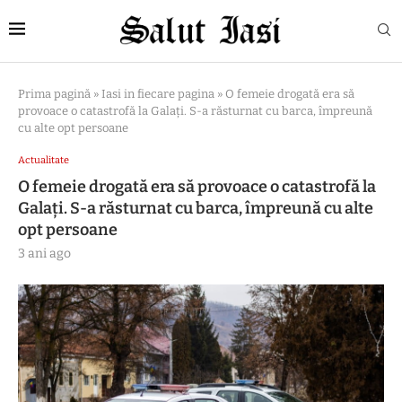
Prima pagină
»
Iasi in fiecare pagina
»
O femeie drogată era să
provoace o catastrofă la Galați. S-a răsturnat cu barca, împreună
cu alte opt persoane
Actualitate
O femeie drogată era să provoace o catastrofă la
Galați. S-a răsturnat cu barca, împreună cu alte
opt persoane
3 ani ago