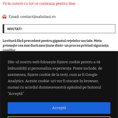
Fii la curent cu tot ce conteaza pentru tine
Email:
contact@salutiasi.ro
NOUTATI
Lovitură fără precedent pentru gigantul rețelelor sociale. Meta
primește cea mai dură sancțiune dintr-un proces privind siguranța
copiilor
Site-ul nostru web folosește fișiere cookie pentru a vă
Primăria care își vinde terenurile pentru asfaltări a plătit 14.000 de
îmbunătăți și personaliza experiența. Poate include, de
euro pentru o troiță. Culmea, aceasta va fi donată unui oraș din
Republica Moldova
asemenea, fișiere cookie de la terți, cum ar fi Google
Analytics. Aceste cookie-uri vor fi stocate în browser,
numai cu acordul dumneavoastră apăsând pe butonul
Directorul executiv Stefano Domenicalli: Formula 1 va avea mai multe
curse sprint în 2027
“Acceptă”.
Orfani de primar. Sute de mii de români din comune și orașe au rămas
Acceptă
fără edili