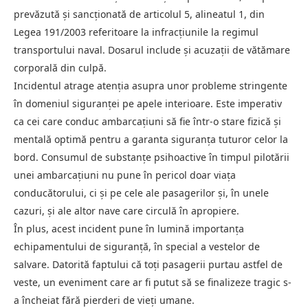
prevăzută și sancționată de articolul 5, alineatul 1, din
Legea 191/2003 referitoare la infracțiunile la regimul
transportului naval. Dosarul include și acuzații de vătămare
corporală din culpă.
Incidentul atrage atenția asupra unor probleme stringente
în domeniul siguranței pe apele interioare. Este imperativ
ca cei care conduc ambarcațiuni să fie într-o stare fizică și
mentală optimă pentru a garanta siguranța tuturor celor la
bord. Consumul de substanțe psihoactive în timpul pilotării
unei ambarcațiuni nu pune în pericol doar viața
conducătorului, ci și pe cele ale pasagerilor și, în unele
cazuri, și ale altor nave care circulă în apropiere.
În plus, acest incident pune în lumină importanța
echipamentului de siguranță, în special a vestelor de
salvare. Datorită faptului că toți pasagerii purtau astfel de
veste, un eveniment care ar fi putut să se finalizeze tragic s-
a încheiat fără pierderi de vieți umane.