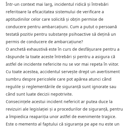
Într-un context mai larg, incidentul ridică și întrebări
referitoare la eficacitatea sistemului de verificare a
aptitudinilor celor care solicită și obțin permise de
conducere pentru ambarcațiuni. Cum a putut o persoană
testată pozitiv pentru substanțe psihoactive să dețină un
permis de conducere de ambarcațiune?
O anchetă exhaustivă este în curs de desfășurare pentru a
răspunde la toate aceste întrebări și pentru a asigura că
astfel de incidente nefericite nu se vor mai repeta în viitor.
Cu toate acestea, accidentul servește drept un avertisment
sumbru despre pericolele care pot apărea atunci când
regulile și reglementările de siguranță sunt ignorate sau
când sunt luate decizii nepotrivite.
Consecințele acestui incident nefericit ar putea duce la
revizuiri ale legislației și a procedurilor de siguranță, pentru
a împiedica reapariția unor astfel de evenimente tragice.
Este o memento al faptului că siguranța pe ape nu este un