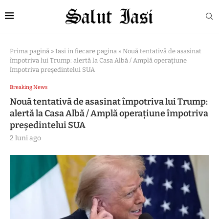
Prima pagină
»
Iasi in fiecare pagina
»
Nouă tentativă de asasinat
împotriva lui Trump: alertă la Casa Albă / Amplă operațiune
împotriva președintelui SUA
Breaking News
Nouă tentativă de asasinat împotriva lui Trump:
alertă la Casa Albă / Amplă operațiune împotriva
președintelui SUA
2 luni ago