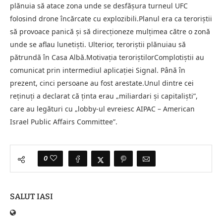
plănuia să atace zona unde se desfășura turneul UFC
folosind drone încărcate cu explozibili.Planul era ca teroriștii
să provoace panică și să direcționeze mulțimea către o zonă
unde se aflau lunetiști. Ulterior, teroriștii plănuiau să
pătrundă în Casa Albă.Motivația teroriștilorComplotiștii au
comunicat prin intermediul aplicației Signal. Până în
prezent, cinci persoane au fost arestate.Unul dintre cei
reținuți a declarat că ținta erau „miliardari și capitaliști”,
care au legături cu „lobby-ul evreiesc AIPAC – American
Israel Public Affairs Committee”.
0
SALUT IASI