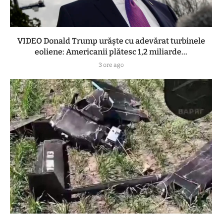
VIDEO Donald Trump urăște cu adevărat turbinele
eoliene: Americanii plătesc 1,2 miliarde...
3 ore ago