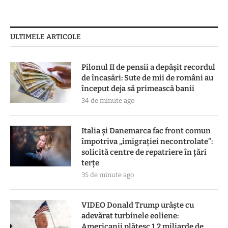
ULTIMELE ARTICOLE
Pilonul II de pensii a depășit recordul
de încasări: Sute de mii de români au
început deja să primească banii
34 de minute ago
Italia și Danemarca fac front comun
împotriva „imigrației necontrolate”:
solicită centre de repatriere în ţări
terţe
35 de minute ago
VIDEO Donald Trump urăște cu
adevărat turbinele eoliene:
Americanii plătesc 1,2 miliarde de