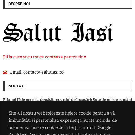
DESPRE NOI
Fii la curent cu tot ce conteaza pentru tine
Email:
contact@salutiasi.ro
NOUTATI
Pilonul II de pensii a depășit recordul de încasări: Sute de mii de români
au început deja să primească banii
Site-ul nostru web folosește fișiere cookie pentru a vă
îmbunătăți și personaliza experiența. Poate include, de
Italia și Danemarca fac front comun împotriva „imigrației
necontrolate”: solicită centre de repatriere în ţări terţe
asemenea, fișiere cookie de la terți, cum ar fi Google
Analytics. Aceste cookie-uri vor fi stocate în browser,