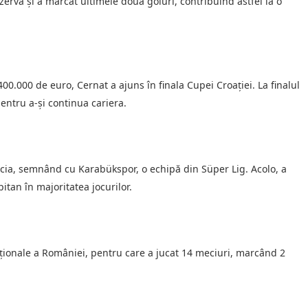
zervă și a marcat ultimele două goluri, contribuind astfel la o
0.000 de euro, Cernat a ajuns în finala Cupei Croației. La finalul
pentru a-și continua cariera.
cia, semnând cu Karabükspor, o echipă din Süper Lig. Acolo, a
itan în majoritatea jocurilor.
naționale a României, pentru care a jucat 14 meciuri, marcând 2