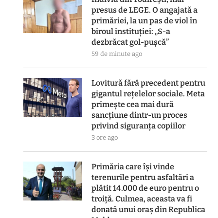
presus de LEGE. O angajată a
primăriei, la un pas de viol în
biroul instituției: „S-a
dezbrăcat gol-pușcă”
59 de minute ago
Lovitură fără precedent pentru
gigantul rețelelor sociale. Meta
primește cea mai dură
sancțiune dintr-un proces
privind siguranța copiilor
3 ore ago
Primăria care își vinde
terenurile pentru asfaltări a
plătit 14.000 de euro pentru o
troiță. Culmea, aceasta va fi
donată unui oraș din Republica