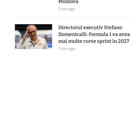
Moldova
3 ore ago
Directorul executiv Stefano
Domenicalli: Formula 1 va avea
mai multe curse sprint în 2027
3 ore ago