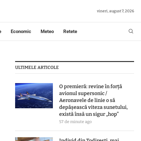
vineri, august 7, 2026
e
Economic
Meteo
Retete
ULTIMELE ARTICOLE
O premieră: revine în forță
avionul supersonic /
Aeronavele de linie o să
depășească viteza sunetului,
există însă un sigur „hop”
57 de minute ago
Individ din Todirești, mai