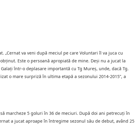
at. „Cernat va veni după meciul pe care Voluntari îl va juca cu
a obținut. Este o persoană apropiată de mine. Deși nu a jucat la
 Galați într-o deplasare importantă cu Tg Mureș, unde, dacă Tg.
zat o mare surpriză în ultima etapă a sezonului 2014-2015”, a
t să marcheze 5 goluri în 36 de meciuri. După doi ani petrecuți în
 Cernat a jucat aproape în întregime sezonul său de debut, având 25