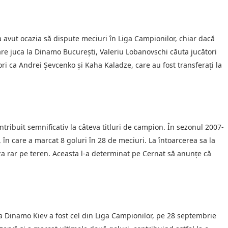
a avut ocazia să dispute meciuri în Liga Campionilor, chiar dacă
are juca la Dinamo București, Valeriu Lobanovschi căuta jucători
ori ca Andrei Șevcenko și Kaha Kaladze, care au fost transferați la
ntribuit semnificativ la câteva titluri de campion. În sezonul 2007-
în care a marcat 8 goluri în 28 de meciuri. La întoarcerea sa la
liza rar pe teren. Aceasta l-a determinat pe Cernat să anunțe că
 Dinamo Kiev a fost cel din Liga Campionilor, pe 28 septembrie