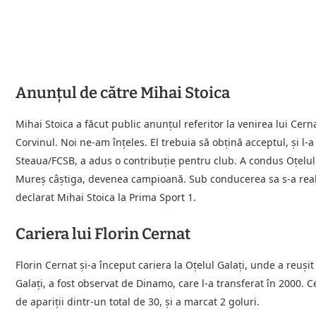
Anunțul de către Mihai Stoica
Mihai Stoica a făcut public anunțul referitor la venirea lui Cern
Corvinul. Noi ne-am înțeles. El trebuia să obțină acceptul, și l-
Steaua/FCSB, a adus o contribuție pentru club. A condus Oțelul
Mureș câștiga, devenea campioană. Sub conducerea sa s-a reali
declarat Mihai Stoica la Prima Sport 1.
Cariera lui Florin Cernat
Florin Cernat și-a început cariera la Oțelul Galați, unde a reuși
Galați, a fost observat de Dinamo, care l-a transferat în 2000.
de apariții dintr-un total de 30, și a marcat 2 goluri.