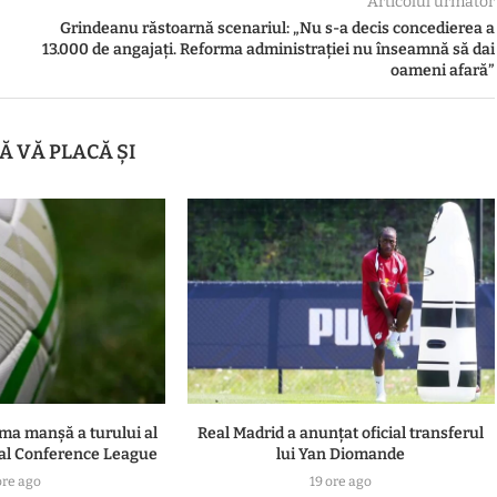
Articolul următor
Grindeanu răstoarnă scenariul: „Nu s-a decis concedierea a
13.000 de angajați. Reforma administrației nu înseamnă să dai
oameni afară”
Ă VĂ PLACĂ ȘI
ima manşă a turului al
Real Madrid a anunțat oficial transferul
 al Conference League
lui Yan Diomande
ore ago
19 ore ago