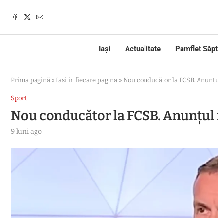
Iași
Actualitate
Pamflet Săp
Prima pagină
»
Iasi in fiecare pagina
»
Nou conducător la FCSB. Anunțul
Sport
Nou conducător la FCSB. Anunțul 
9 luni ago