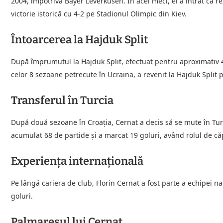
2004, împotriva Bayer Leverkusen. În acel meci, el a intrat ca re
victorie istorică cu 4-2 pe Stadionul Olimpic din Kiev.
Întoarcerea la Hajduk Split
După împrumutul la Hajduk Split, efectuat pentru aproximativ 40
celor 8 sezoane petrecute în Ucraina, a revenit la Hajduk Split 
Transferul în Turcia
După două sezoane în Croația, Cernat a decis să se mute în Tur
acumulat 68 de partide și a marcat 19 goluri, având rolul de căp
Experiența internațională
Pe lângă cariera de club, Florin Cernat a fost parte a echipei 
goluri.
Palmaresul lui Cernat