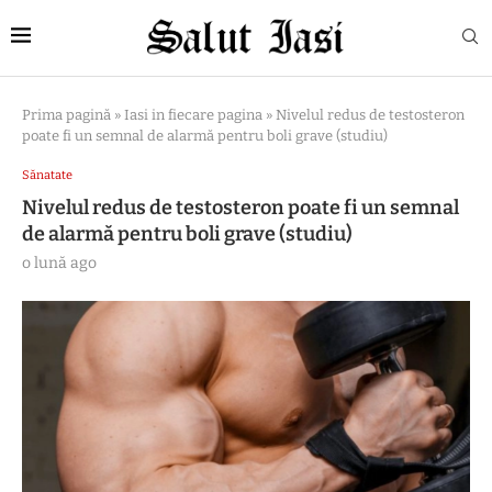
Prima pagină
»
Iasi in fiecare pagina
»
Nivelul redus de testosteron
poate fi un semnal de alarmă pentru boli grave (studiu)
Sănatate
Nivelul redus de testosteron poate fi un semnal
de alarmă pentru boli grave (studiu)
o lună ago