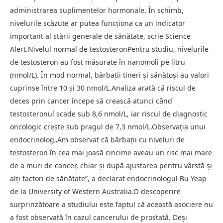
administrarea suplimentelor hormonale. În schimb,
nivelurile scăzute ar putea funcționa ca un indicator
important al stării generale de sănătate, scrie Science
Alert.Nivelul normal de testosteronPentru studiu, nivelurile
de testosteron au fost măsurate în nanomoli pe litru
(nmol/L). În mod normal, bărbații tineri și sănătoși au valori
cuprinse între 10 și 30 nmol/L.Analiza arată că riscul de
deces prin cancer începe să crească atunci când
testosteronul scade sub 8,6 nmol/L, iar riscul de diagnostic
oncologic crește sub pragul de 7,3 nmol/L.Observația unui
endocrinolog„Am observat că bărbații cu niveluri de
testosteron în cea mai joasă cincime aveau un risc mai mare
de a muri de cancer, chiar și după ajustarea pentru vârstă și
alți factori de sănătate”, a declarat endocrinologul Bu Yeap
de la University of Western Australia.O descoperire
surprinzătoare a studiului este faptul că această asociere nu
a fost observată în cazul cancerului de prostată. Deși