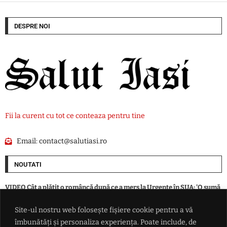
DESPRE NOI
Fii la curent cu tot ce conteaza pentru tine
Email:
contact@salutiasi.ro
NOUTATI
VIDEO Cât a plătit o româncă după ce a mers la Urgențe în SUA: 'O sumă
din aia nebună? Exact așa va fi'
Site-ul nostru web folosește fișiere cookie pentru a vă
îmbunătăți și personaliza experiența. Poate include, de
Rradar de securitate instalat la aeroportul din Leipzig, după incidentul