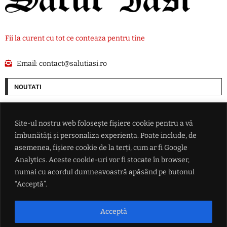
Fii la curent cu tot ce conteaza pentru tine
Email:
contact@salutiasi.ro
NOUTATI
LIVE TEXT – Război în Ucraina: Sevastopolul a intrat în alertă, iar
Kievul afirmă că a lovit echipamente rusești pentru controlul dronelor
Site-ul nostru web folosește fișiere cookie pentru a vă
îmbunătăți și personaliza experiența. Poate include, de
Ucraina a cumpărat rachete ATACMS și sisteme M270 din Turcia
asemenea, fișiere cookie de la terți, cum ar fi Google
Analytics. Aceste cookie-uri vor fi stocate în browser,
numai cu acordul dumneavoastră apăsând pe butonul
Momentul zero: Anul din care seceta și căldura extremă au devenit o
regulă. Până atunci, aceste cazuri erau o raritate
“Acceptă”.
'Îți dă cu cenușă pe panouri și s-a terminat': Traian Băsescu avertizează
Acceptă
asupra vulnerabilității sistemului energetic