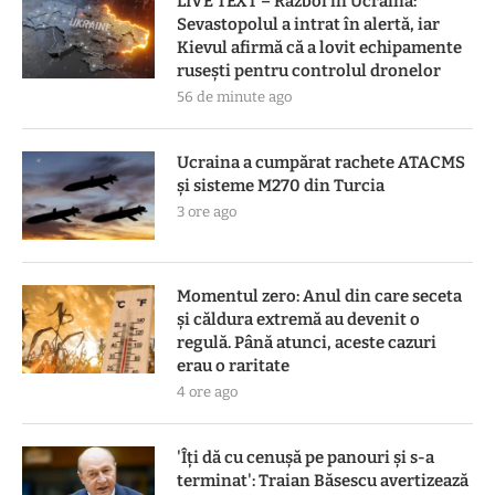
LIVE TEXT – Război în Ucraina:
Sevastopolul a intrat în alertă, iar
Kievul afirmă că a lovit echipamente
rusești pentru controlul dronelor
56 de minute ago
Ucraina a cumpărat rachete ATACMS
și sisteme M270 din Turcia
3 ore ago
Momentul zero: Anul din care seceta
și căldura extremă au devenit o
regulă. Până atunci, aceste cazuri
erau o raritate
4 ore ago
'Îți dă cu cenușă pe panouri și s-a
terminat': Traian Băsescu avertizează