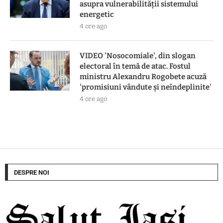
asupra vulnerabilității sistemului
energetic
4 ore ago
VIDEO 'Nosocomiale', din slogan
electoral în temă de atac. Fostul
ministru Alexandru Rogobete acuză
'promisiuni vândute și neîndeplinite'
4 ore ago
DESPRE NOI