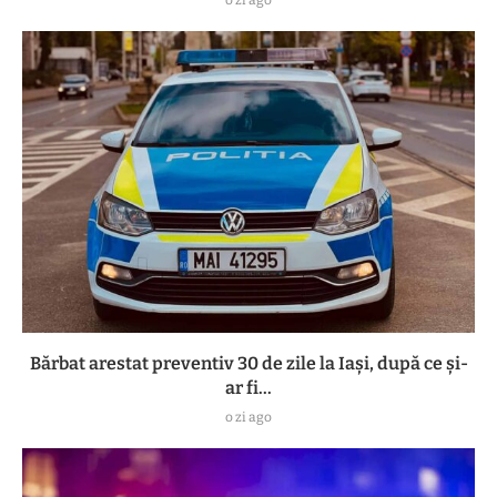
Bărbat arestat preventiv 30 de zile la Iași, după ce și-
ar fi...
o zi ago