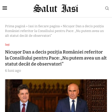
Prima pagină
»
Iasi in fiecare pagina
»
Nicușor Dan a decis poziția
României referitor la Consiliului pentru Pace: „Nu putem avea un
alt statut decât de observatori”
Iași
Nicușor Dan a decis poziția României referitor
la Consiliului pentru Pace: „Nu putem avea un alt
statut decât de observatori”
6 luni ago