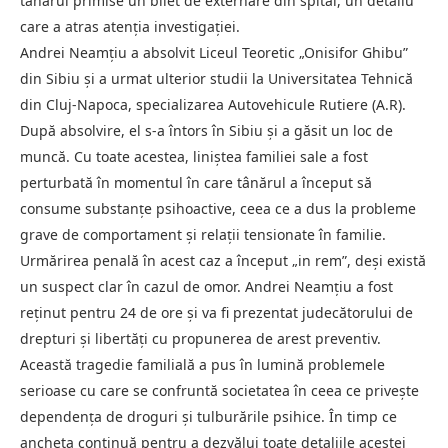
tânărul primise un bilet de externare din spital, un detaliu
care a atras atenția investigației.
Andrei Neamțiu a absolvit Liceul Teoretic „Onisifor Ghibu”
din Sibiu și a urmat ulterior studii la Universitatea Tehnică
din Cluj-Napoca, specializarea Autovehicule Rutiere (A.R).
După absolvire, el s-a întors în Sibiu și a găsit un loc de
muncă. Cu toate acestea, liniștea familiei sale a fost
perturbată în momentul în care tânărul a început să
consume substanțe psihoactive, ceea ce a dus la probleme
grave de comportament și relații tensionate în familie.
Urmărirea penală în acest caz a început „in rem”, deși există
un suspect clar în cazul de omor. Andrei Neamțiu a fost
reținut pentru 24 de ore și va fi prezentat judecătorului de
drepturi și libertăți cu propunerea de arest preventiv.
Această tragedie familială a pus în lumină problemele
serioase cu care se confruntă societatea în ceea ce privește
dependența de droguri și tulburările psihice. În timp ce
ancheta continuă pentru a dezvălui toate detaliile acestei