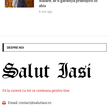
Nazare, ar fi garanția prăbușirii în
abis
6 ore ago
DESPRE NOI
Fii la curent cu tot ce conteaza pentru tine
Email:
contact@salutiasi.ro