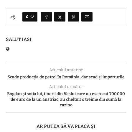
0
SALUT IASI
Articolul anterior
Scade producția de petrol în România, dar scad și importurile
Articolul următor
Bogdan și soția lui, tinerii din Vaslui care au escrocat 700.000
de euro de la un austriac, au cheltuit o treime din sumă la
cazino
AR PUTEA SĂ VĂ PLACĂ ȘI