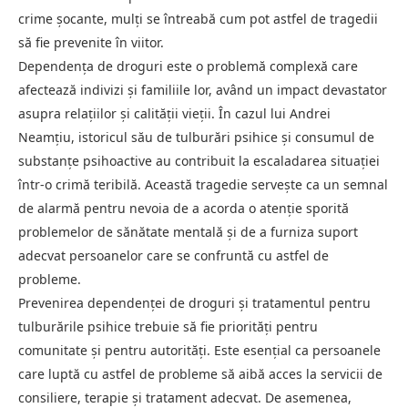
crime șocante, mulți se întreabă cum pot astfel de tragedii
să fie prevenite în viitor.
Dependența de droguri este o problemă complexă care
afectează indivizi și familiile lor, având un impact devastator
asupra relațiilor și calității vieții. În cazul lui Andrei
Neamțiu, istoricul său de tulburări psihice și consumul de
substanțe psihoactive au contribuit la escaladarea situației
într-o crimă teribilă. Această tragedie servește ca un semnal
de alarmă pentru nevoia de a acorda o atenție sporită
problemelor de sănătate mentală și de a furniza suport
adecvat persoanelor care se confruntă cu astfel de
probleme.
Prevenirea dependenței de droguri și tratamentul pentru
tulburările psihice trebuie să fie priorități pentru
comunitate și pentru autorități. Este esențial ca persoanele
care luptă cu astfel de probleme să aibă acces la servicii de
consiliere, terapie și tratament adecvat. De asemenea,