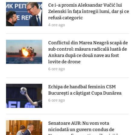
Ce i-a promis Aleksandar Vučić lui
Zelenski în fața întregii lumi, dar și ce
refuză categoric
4 ore ago
Conflictul din Marea Neagră scapă de
sub control: măsura radicală luată de
Ankara după ce două nave au fost
lovite de drone
6 ore ago
Echipa de handbal feminin CSM
Bucureşti a câştigat Cupa Dunărea
6 ore ago
Senatoare AUR: Nu vom vota
niciodată un guvern condus de