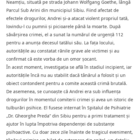
Neamțiu, situată pe strada Johann Wolfgang Goethe, lângă
Parcul Sub Arini din municipiul Sibiu. Fiind afectat de
efectele drogurilor, Andrei și-a atacat violent propriul tată,
lovindu-l cu pumnii și picioarele până la moarte. După
săvârșirea crimei, el a sunat la numărul de urgență 112
pentru a anunța decesul tatălui său. La fața locului,
autoritățile au constatat rănile grave ale victimei și au
confirmat că este vorba de un omor șocant.
În acest moment, investigația se află în stadiul incipient, iar
autoritățile încă nu au stabilit dacă tânărul a folosit și un
obiect contondent pentru a comite această crimă brutală.
De asemenea, se cunoaște că Andrei era sub influența
drogurilor în momentul comiterii crimei și avea un istoric de
tulburări psihice. El fusese internat în Spitalul de Psihiatrie
„Dr. Gheorghe Preda” din Sibiu pentru a primi tratament și
ajutor în lupta împotriva dependenței de substanțe
psihoactive. Cu doar zece zile înainte de tragicul eveniment,