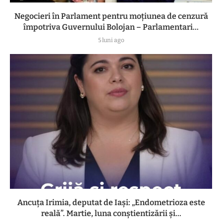
Negocieri în Parlament pentru moțiunea de cenzură
împotriva Guvernului Bolojan – Parlamentari...
5 luni ago
Ancuța Irimia, deputat de Iași: „Endometrioza este
reală”. Martie, luna conștientizării și...