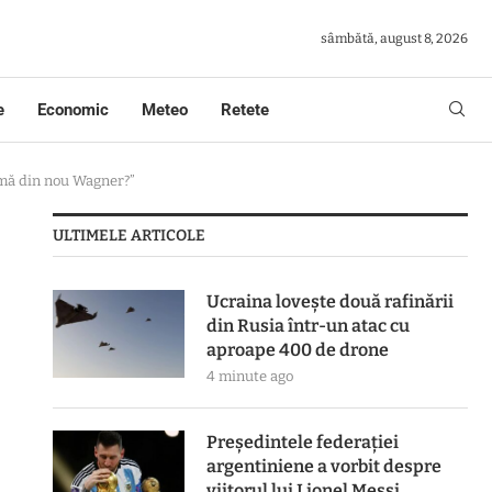
sâmbătă, august 8, 2026
e
Economic
Meteo
Retete
amă din nou Wagner?”
ULTIMELE ARTICOLE
Ucraina lovește două rafinării
din Rusia într-un atac cu
aproape 400 de drone
4 minute ago
Președintele federației
argentiniene a vorbit despre
viitorul lui Lionel Messi