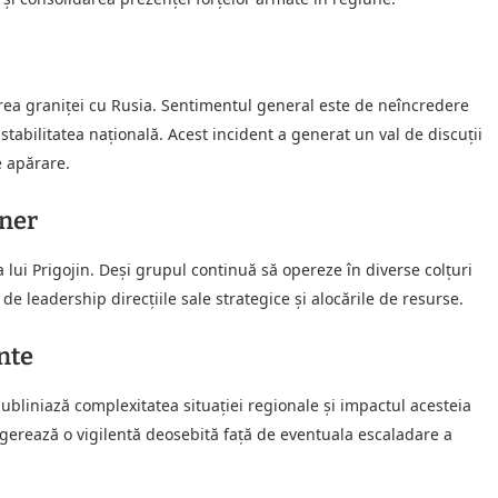
ierea graniței cu Rusia. Sentimentul general este de neîncredere
 stabilitatea națională. Acest incident a generat un val de discuții
e apărare.
gner
ui Prigojin. Deși grupul continuă să opereze în diverse colțuri
 leadership direcțiile sale strategice și alocările de resurse.
nte
ubliniază complexitatea situației regionale și impactul acesteia
 sugerează o vigilentă deosebită față de eventuala escaladare a