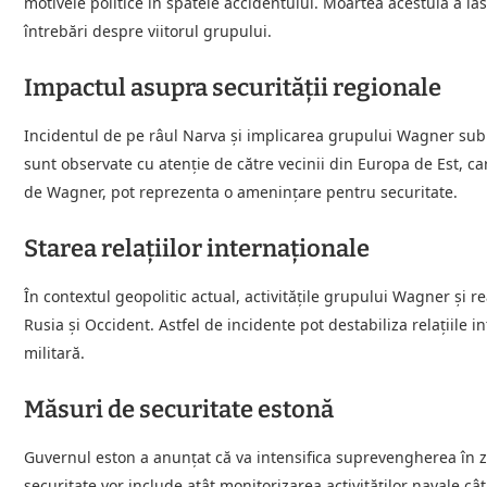
motivele politice în spatele accidentului. Moartea acestuia a l
întrebări despre viitorul grupului.
Impactul asupra securității regionale
Incidentul de pe râul Narva și implicarea grupului Wagner subli
sunt observate cu atenție de către vecinii din Europa de Est, ca
de Wagner, pot reprezenta o amenințare pentru securitate.
Starea relațiilor internaționale
În contextul geopolitic actual, activitățile grupului Wagner și re
Rusia și Occident. Astfel de incidente pot destabiliza relațiile 
militară.
Măsuri de securitate estonă
Guvernul eston a anunțat că va intensifica suprevengherea în z
securitate vor include atât monitorizarea activităților navale câ