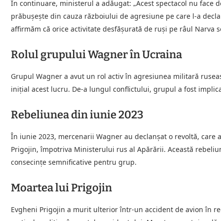
În continuare, ministerul a adăugat: „Acest spectacol nu face dec
prăbușește din cauza războiului de agresiune pe care l-a decla
affirmăm că orice activitate desfășurată de ruși pe râul Narva
Rolul grupului Wagner în Ucraina
Grupul Wagner a avut un rol activ în agresiunea militară ruseas
inițial acest lucru. De-a lungul conflictului, grupul a fost impli
Rebeliunea din iunie 2023
În iunie 2023, mercenarii Wagner au declanșat o revoltă, care a f
Prigojin, împotriva Ministerului rus al Apărării. Această rebeliu
consecințe semnificative pentru grup.
Moartea lui Prigojin
Evgheni Prigojin a murit ulterior într-un accident de avion în re