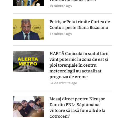
18 minute ago
Petrișor Peiu trimite Curtea de
Conturi peste Diana Buzoianu
19 minute ago
HARTĂ Caniculă în sudul țării,
vânt puternic în zona de est și
ploi torențiale în centru:
meteorologii au actualizat
prognoza de vreme
34 de minute ago
Mesaj direct pentru Nicușor
Dan din PNL: 'Săptămâna
viitoare să iasă fum alb de la
Cotroceni'