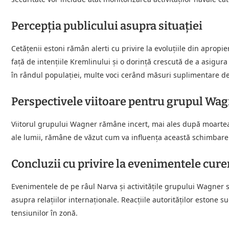
Percepția publicului asupra situației
Cetățenii estoni rămân alerti cu privire la evoluțiile din aprop
față de intențiile Kremlinului și o dorință crescută de a asigura
în rândul populației, multe voci cerând măsuri suplimentare d
Perspectivele viitoare pentru grupul Wa
Viitorul grupului Wagner rămâne incert, mai ales după moartea l
ale lumii, rămâne de văzut cum va influența această schimbare de
Concluzii cu privire la evenimentele cure
Evenimentele de pe râul Narva și activitățile grupului Wagner s
asupra relațiilor internaționale. Reacțiile autorităților estone
tensiunilor în zonă.