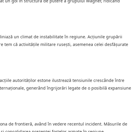
ăsat un gol în structura de putere a grupului Wagner, ridicând
niază un climat de instabilitate în regiune. Acțiunile grupării
re tem că activitățile militare rusești, asemenea celei desfășurate
acțiile autorităților estone ilustrează tensiunile crescânde între
internaționale, generând îngrijorări legate de o posibilă expansiune
ona de frontieră, având în vedere recentul incident. Măsurile de
t și consolidarea prezenței forțelor armate în regiune.