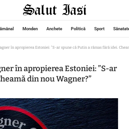
tămânal
Monden
Anchete
Politică
Sport
Sănatat
gner în apropierea Estoniei: ”S-ar spune că Putin a rămas fără idei. Che
er în apropierea Estoniei: ”S-ar
. Cheamă din nou Wagner?”