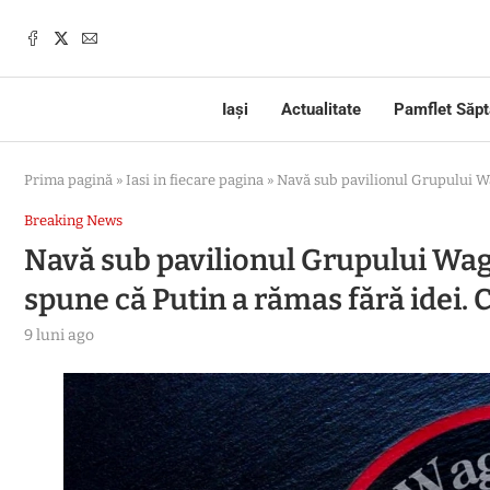
Iași
Actualitate
Pamflet Săp
Prima pagină
»
Iasi in fiecare pagina
»
Navă sub pavilionul Grupului Wa
Breaking News
Navă sub pavilionul Grupului Wagn
spune că Putin a rămas fără idei
9 luni ago