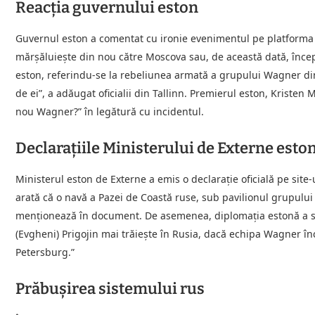
Reacția guvernului eston
Guvernul eston a comentat cu ironie evenimentul pe platforma
mărşăluieşte din nou către Moscova sau, de această dată, înce
eston, referindu-se la rebeliunea armată a grupului Wagner din
de ei”, a adăugat oficialii din Tallinn. Premierul eston, Kristen
nou Wagner?” în legătură cu incidentul.
Declarațiile Ministerului de Externe esto
Ministerul eston de Externe a emis o declarație oficială pe site-u
arată că o navă a Pazei de Coastă ruse, sub pavilionul grupului 
menționează în document. De asemenea, diplomația estonă a sub
(Evgheni) Prigojin mai trăiește în Rusia, dacă echipa Wagner 
Petersburg.”
Prăbușirea sistemului rus