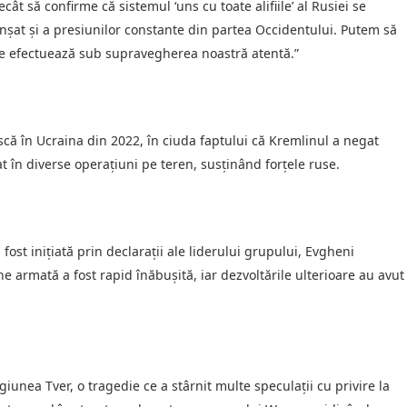
ât să confirme că sistemul ‘uns cu toate alifiile’ al Rusiei se
nșat și a presiunilor constante din partea Occidentului. Putem să
 se efectuează sub supravegherea noastră atentă.”
că în Ucraina din 2022, în ciuda faptului că Kremlinul a negat
cat în diverse operațiuni pe teren, susținând forțele ruse.
ost inițiată prin declarații ale liderului grupului, Evgheni
ne armată a fost rapid înăbușită, iar dezvoltările ulterioare au avut
giunea Tver, o tragedie ce a stârnit multe speculații cu privire la