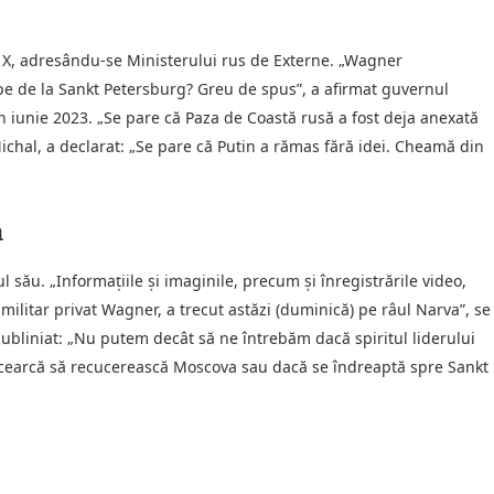
 X, adresându-se Ministerului rus de Externe. „Wagner
pe de la Sankt Petersburg? Greu de spus”, a afirmat guvernul
 iunie 2023. „Se pare că Paza de Coastă rusă a fost deja anexată
 Michal, a declarat: „Se pare că Putin a rămas fără idei. Cheamă din
n
l său. „Informațiile și imaginile, precum și înregistrările video,
militar privat Wagner, a trecut astăzi (duminică) pe râul Narva”, se
liniat: „Nu putem decât să ne întrebăm dacă spiritul liderului
încearcă să recucerească Moscova sau dacă se îndreaptă spre Sankt