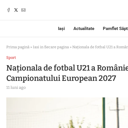
Iași
Actualitate
Pamflet Săp
Prima pagină
»
Iasi in fiecare pagina
»
Naționala de fotbal U21 a Româ
Sport
Naționala de fotbal U21 a Românie
Campionatului European 2027
11 luni ago