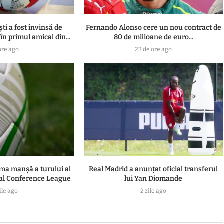
i a fost învinsă de
Fernando Alonso cere un nou contract de
în primul amical din...
80 de milioane de euro...
ore ago
23 de ore ago
ima manşă a turului al
Real Madrid a anunțat oficial transferul
 al Conference League
lui Yan Diomande
ile ago
2 zile ago