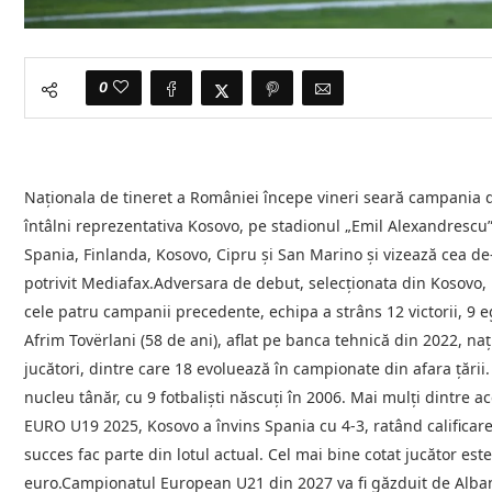
0
Naționala de tineret a României începe vineri seară campania d
întâlni reprezentativa Kosovo, pe stadionul „Emil Alexandrescu”
Spania, Finlanda, Kosovo, Cipru și San Marino și vizează cea de-
potrivit Mediafax.Adversara de debut, selecționata din Kosovo, 
cele patru campanii precedente, echipa a strâns 12 victorii, 9 e
Afrim Tovërlani (58 de ani), aflat pe banca tehnică din 2022, n
jucători, dintre care 18 evoluează în campionate din afara țării.
nucleu tânăr, cu 9 fotbaliști născuți în 2006. Mai mulți dintre ace
EURO U19 2025, Kosovo a învins Spania cu 4-3, ratând calificarea 
succes fac parte din lotul actual. Cel mai bine cotat jucător este
euro.Campionatul European U21 din 2027 va fi găzduit de Alba