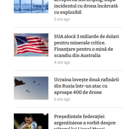
incidentul cu drona încărcată
cu explozibil
2 ore ago
SUA alocă 3 miliarde de dolari
pentru minerale critice.
Finanțare pentru o mină de
scandiu din Australia
4 ore ago
Ucraina lovește două rafinării
din Rusia într-un atac cu
aproape 400 de drone
6 ore ago
Președintele federației
argentiniene a vorbit despre