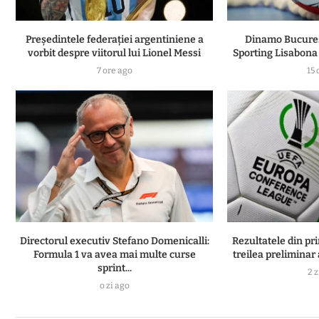
Președintele federației argentiniene a
Dinamo Bucureșt
vorbit despre viitorul lui Lionel Messi
Sporting Lisabona 
7 ore ago
15 
Directorul executiv Stefano Domenicalli:
Rezultatele din pr
Formula 1 va avea mai multe curse
treilea preliminar
sprint...
2 z
o zi ago