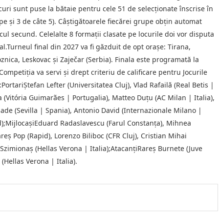
locuri sunt puse la bătaie pentru cele 51 de selecționate înscrise în
ipe și 3 de câte 5). Câștigătoarele fiecărei grupe obțin automat
ul secund. Celelalte 8 formații clasate pe locurile doi vor disputa
al.Turneul final din 2027 va fi găzduit de opt orașe: Tirana,
znica, Leskovac și Zaječar (Serbia). Finala este programată la
ompetiția va servi și drept criteriu de calificare pentru Jocurile
rtariȘtefan Lefter (Universitatea Cluj), Vlad Rafailă (Real Betis |
Vitória Guimarães | Portugalia), Matteo Duțu (AC Milan | Italia),
ade (Sevilla | Spania), Antonio David (Internazionale Milano |
d);MijlocașiEduard Radaslavescu (Farul Constanța), Mihnea
eș Pop (Rapid), Lorenzo Biliboc (CFR Cluj), Cristian Mihai
a Szimionaș (Hellas Verona | Italia);AtacanțiRareș Burnete (Juve
(Hellas Verona | Italia).