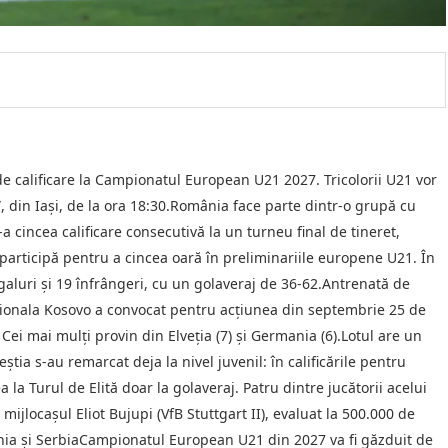
e calificare la Campionatul European U21 2027. Tricolorii U21 vor
, din Iași, de la ora 18:30.România face parte dintr-o grupă cu
a cincea calificare consecutivă la un turneu final de tineret,
participă pentru a cincea oară în preliminariile europene U21. În
galuri și 19 înfrângeri, cu un golaveraj de 36-62.Antrenată de
aționala Kosovo a convocat pentru acțiunea din septembrie 25 de
 Cei mai mulți provin din Elveția (7) și Germania (6).Lotul are un
știa s-au remarcat deja la nivel juvenil: în calificările pentru
la Turul de Elită doar la golaveraj. Patru dintre jucătorii acelui
 mijlocașul Eliot Bujupi (VfB Stuttgart II), evaluat la 500.000 de
nia și SerbiaCampionatul European U21 din 2027 va fi găzduit de