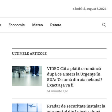
sâmbătă, august 8, 2026
e
Economic
Meteo
Retete
ULTIMELE ARTICOLE
VIDEO Cât a plătit o româncă
după ce a mers la Urgențe în
SUA: 'O sumă din aia nebună?
Exact așa va fi'
14 minute ago
Rradar de securitate instalat la
aeroportul din Leipzig, după