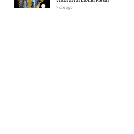
viitorul lui Lionel Messi
7 ore ago