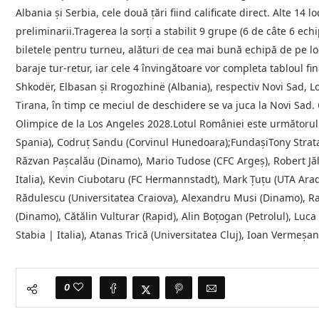
Albania și Serbia, cele două țări fiind calificate direct. Alte 14 
preliminarii.Tragerea la sorți a stabilit 9 grupe (6 de câte 6 ech
biletele pentru turneu, alături de cea mai bună echipă de pe loc
baraje tur-retur, iar cele 4 învingătoare vor completa tabloul fin
Shkodër, Elbasan și Rrogozhinë (Albania), respectiv Novi Sad, Lo
Tirana, în timp ce meciul de deschidere se va juca la Novi Sad. C
Olimpice de la Los Angeles 2028.Lotul României este următorul:Po
Spania), Codruț Sandu (Corvinul Hunedoara);FundașiTony Strata (
Răzvan Pașcalău (Dinamo), Mario Tudose (CFC Argeș), Robert Jăl
Italia), Kevin Ciubotaru (FC Hermannstadt), Mark Țuțu (UTA Ara
Rădulescu (Universitatea Craiova), Alexandru Musi (Dinamo), Rar
(Dinamo), Cătălin Vulturar (Rapid), Alin Boțogan (Petrolul), Luc
Stabia | Italia), Atanas Trică (Universitatea Cluj), Ioan Vermeșan 
0