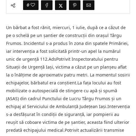
0
Un bărbat a fost rănit, miercuri, 1 iulie, după ce a căzut de
pe o schelă pe un șantier de construcții din orașul Târgu
Frumos. Incidentul s-a produs în zona din spatele Primăriei,
iar intervenția a fost solicitată printr-un apel la numărul
unic de urgență 112.AdsPotrivit Inspectoratului pentru
Situații de Urgență Iași, victima a căzut pe un planșeu aflat
la o înălțime de aproximativ patru metri. La momentul sosirii
echipajelor, bărbatul era conștient.La fața locului au fost
mobilizate o autospecială de stingere cu apă și spumă
(ASAS) din cadrul Punctului de Lucru Târgu Frumos și un
echipaj al Serviciului de Ambulanță Județean Iași.Intervenția
s-a desfășurat în condiții de siguranță, iar pompierii au
reușit să coboare victima de pe șantier, aceasta fiind ulterior
predată echipajului medical.Potrivit actualizării transmise