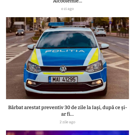
Alcoolemie...
o zi ago
Bărbat arestat preventiv 30 de zile la Iași, după ce și-
ar fi...
2 zile ago