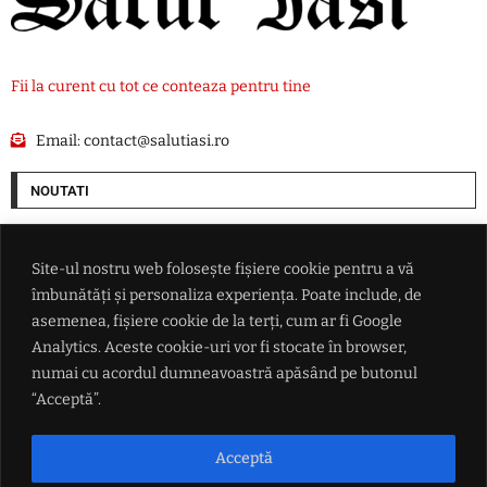
Fii la curent cu tot ce conteaza pentru tine
Email:
contact@salutiasi.ro
NOUTATI
Cel puțin șase persoane au fost rănite într-un atac rusesc asupra Odesei
Site-ul nostru web folosește fișiere cookie pentru a vă
îmbunătăți și personaliza experiența. Poate include, de
Cum vrea SUA să pună mâna pe resursele Groenlandei. O companie ce
are legături cu Donald Trump începe goana după petrolul de sub gheață
asemenea, fișiere cookie de la terți, cum ar fi Google
Analytics. Aceste cookie-uri vor fi stocate în browser,
numai cu acordul dumneavoastră apăsând pe butonul
Ce i-a promis Aleksandar Vučić lui Zelenski în fața întregii lumi, dar și
ce refuză categoric
“Acceptă”.
Conflictul din Marea Neagră scapă de sub control: măsura radicală
Acceptă
luată de Ankara după ce două nave au fost lovite de drone