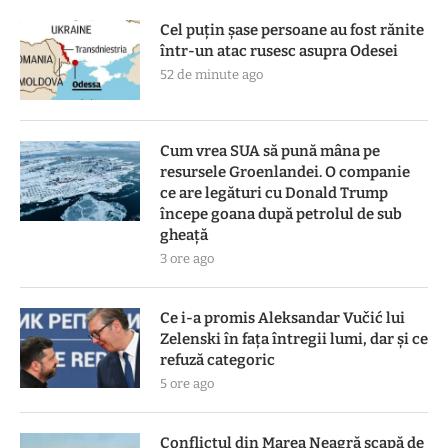
Cel puțin șase persoane au fost rănite
într-un atac rusesc asupra Odesei
52 de minute ago
Cum vrea SUA să pună mâna pe
resursele Groenlandei. O companie
ce are legături cu Donald Trump
începe goana după petrolul de sub
gheață
3 ore ago
Ce i-a promis Aleksandar Vučić lui
Zelenski în fața întregii lumi, dar și ce
refuză categoric
5 ore ago
Conflictul din Marea Neagră scapă de