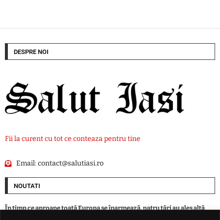
DESPRE NOI
Fii la curent cu tot ce conteaza pentru tine
Email:
contact@salutiasi.ro
NOUTATI
În timp ce aproape toată Europa se înarmează, patru ţări au ales altă
cale în faţa ameninţării ruse