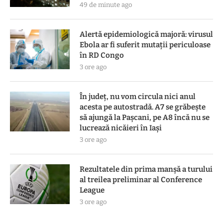
49 de minute ago
Alertă epidemiologică majoră: virusul
Ebola ar fi suferit mutații periculoase
în RD Congo
3 ore ago
În județ, nu vom circula nici anul
acesta pe autostradă. A7 se grăbește
să ajungă la Pașcani, pe A8 încă nu se
lucrează nicăieri în Iași
3 ore ago
Rezultatele din prima manşă a turului
al treilea preliminar al Conference
League
3 ore ago