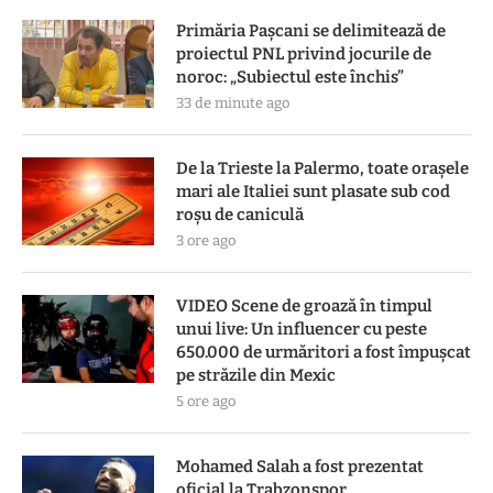
Primăria Pașcani se delimitează de
proiectul PNL privind jocurile de
noroc: „Subiectul este închis”
33 de minute ago
De la Trieste la Palermo, toate oraşele
mari ale Italiei sunt plasate sub cod
roşu de caniculă
3 ore ago
VIDEO Scene de groază în timpul
unui live: Un influencer cu peste
650.000 de urmăritori a fost împușcat
pe străzile din Mexic
5 ore ago
Mohamed Salah a fost prezentat
oficial la Trabzonspor