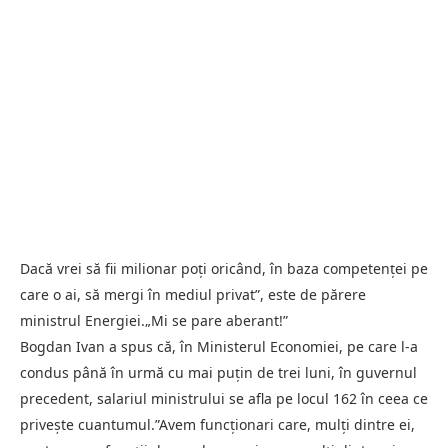
Dacă vrei să fii milionar poţi oricând, în baza competenţei pe
care o ai, să mergi în mediul privat”, este de părere
ministrul Energiei.„Mi se pare aberant!”
Bogdan Ivan a spus că, în Ministerul Economiei, pe care l-a
condus până în urmă cu mai puţin de trei luni, în guvernul
precedent, salariul ministrului se afla pe locul 162 în ceea ce
priveşte cuantumul.”Avem funcţionari care, mulţi dintre ei,