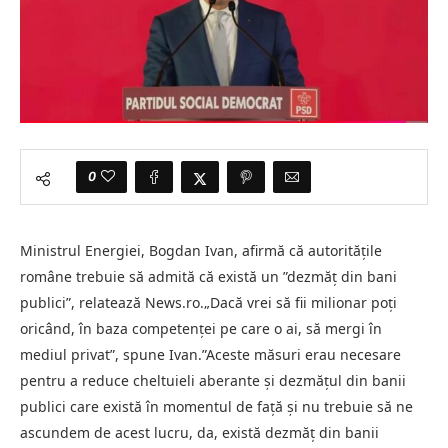
0
Ministrul Energiei, Bogdan Ivan, afirmă că autorităţile
române trebuie să admită că există un ”dezmăţ din bani
publici”, relatează News.ro.„Dacă vrei să fii milionar poţi
oricând, în baza competenţei pe care o ai, să mergi în
mediul privat”, spune Ivan.”Aceste măsuri erau necesare
pentru a reduce cheltuieli aberante şi dezmăţul din banii
publici care există în momentul de faţă şi nu trebuie să ne
ascundem de acest lucru, da, există dezmăţ din banii