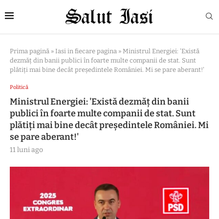
Prima pagină
»
Iasi in fiecare pagina
»
Ministrul Energiei: 'Există
dezmăţ din banii publici în foarte multe companii de stat. Sunt
plătiţi mai bine decât preşedintele României. Mi se pare aberant!'
Politică
Ministrul Energiei: 'Există dezmăţ din banii
publici în foarte multe companii de stat. Sunt
plătiţi mai bine decât preşedintele României. Mi
se pare aberant!'
11 luni ago