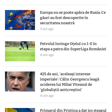
Europa nu se poate apăra de Rusia: Ce
găuri au fost descoperite în
securitatea noastră
3 ore ago
Petrolul învinge Oțelul cu 1-0 în
etapa a patra din SuperLiga României
4 ore ago
425 de ani, 'aceleași interese
imperiale': Călin Georgescu leagă
uciderea lui Mihai Viteazul de
'globaliștii anticreștini'
4 ore ago
Primarul din Priștina a dat jos steagul