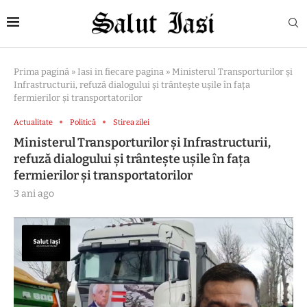
Prima pagină
»
Iasi in fiecare pagina
»
Ministerul Transporturilor și
Infrastructurii, refuză dialogului și trântește ușile în fața
fermierilor și transportatorilor
Actualitate
Politică
Stirea zilei
Ministerul Transporturilor și Infrastructurii,
refuză dialogului și trântește ușile în fața
fermierilor și transportatorilor
3 ani ago