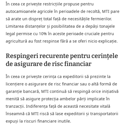
În ceea ce privește restricțiile propuse pentru
autocamioanele agricole în perioadele de recoltă, MTI pare
să arate un dispreț total față de necesitățile fermierilor.
Limitarea distanțelor și posibilitatea de a depăși tonajele
legal permise cu 10% în aceste perioade cruciale pentru
agricultură au fost respinse fără a se oferi nicio explicație.
Respingeri recurente pentru cerințele
de asigurare de risc financiar
În ceea ce privește cerința ca expeditorii să prezinte la
licențiere o asigurare de risc financiar sau o altă formă de
garanție bancară, MTI continuă să respingă orice inițiativă
menită să asigure protecția ambelor părți implicate în
tranzacții. Indiferența față de această necesitate vitală
înseamnă că MTI riscă să lase expeditorii și transportatorii
expuși la riscuri financiare inutile.