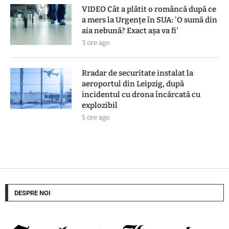
VIDEO Cât a plătit o româncă după ce
a mers la Urgențe în SUA: 'O sumă din
aia nebună? Exact așa va fi'
3 ore ago
Rradar de securitate instalat la
aeroportul din Leipzig, după
incidentul cu drona încărcată cu
explozibil
5 ore ago
DESPRE NOI