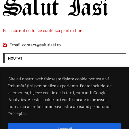
Fii la curent cu tot ce conteaza pentru tine
Email:
contact@salutiasi.ro
NOUTATI
Progrese în negocierile Oman-Iran privind navigația prin Strâmtoarea
Ormuz. Atacurile asupra navelor ar putea bloca acordul
Site-ul nostru web folosește fișiere cookie pentru a vă
îmbunătăți și personaliza experiența. Poate include, de
Nicolae Stanciu a marcat și a adus victoria echipei sale Dalian Yingbo
asemenea, fișiere cookie de la terți, cum ar fi Google
Analytics. Aceste cookie-uri vor fi stocate în browser,
numai cu acordul dumneavoastră apăsând pe butonul
'Anunț' de angajare de la Guvern: Se caută profesioniști pentru a
conduce cele mai grele companii din transporturi
“Acceptă”.
VIDEO Cât a plătit o româncă după ce a mers la Urgențe în SUA: 'O sumă