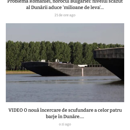
Problema României, norocul Bulgariei: nivelul scăzut
al Dunării aduce 'milioane de leva'...
21 de ore ago
VIDEO O nouă încercare de scufundare a celor patru
barje în Dunăre....
o zi ago