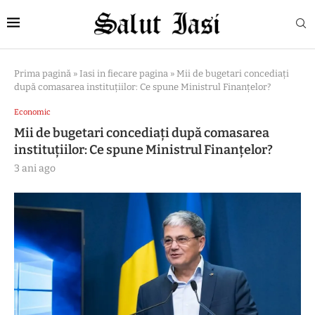
Prima pagină
»
Iasi in fiecare pagina
»
Mii de bugetari concediați
după comasarea instituțiilor: Ce spune Ministrul Finanțelor?
Economic
Mii de bugetari concediați după comasarea
instituțiilor: Ce spune Ministrul Finanțelor?
3 ani ago