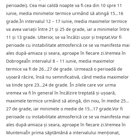
perioadei). Cea mai caldă noapte va fi cea din 10 spre 11
iunie, media minimelor termice urmând să atingă 15…16
grade.În intervalul 12 – 17 iunie, media maximelor termice
va avea variații între 21 și 25 de grade, iar a minimelor între
11 și 13 grade. Ulterior, se va încălzi ușor și treptat.Vor fi
perioade cu instabilitate atmosferică ce se va manifesta mai
ales după-amiaza și seara, aproape în fiecare zi.Vremea în
DobrogeaÎn intervalul 8 – 11 iunie, media maximelor
termice va fi de 26…27 de grade. Urmează o perioadă de
ușoară răcire, însă nu semnificativă, când media maximelor
va tinde spre 23…24 de grade. În zilele care vor urma
vremea va fi în general în încălzire treptată și ușoară,
maximele termice urmând să atingă, din nou, în medie 25…
27 de grade, iar minimele o medie de 15…17 grade.Vor fi
perioade cu instabilitate atmosferică ce se va manifesta mai
ales după-amiaza și seara, aproape în fiecare zi.Vremea în
MunteniaÎn prima săptămână a intervalului menționat,