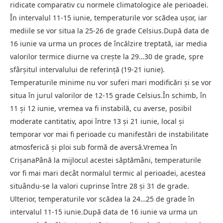
ridicate comparativ cu normele climatologice ale perioadei.
În intervalul 11-15 iunie, temperaturile vor scădea ușor, iar
mediile se vor situa la 25-26 de grade Celsius.După data de
16 iunie va urma un proces de încălzire treptată, iar media
valorilor termice diurne va crește la 29…30 de grade, spre
sfârșitul intervalului de referință (19-21 iunie).
Temperaturile minime nu vor suferi mari modificări și se vor
situa în jurul valorilor de 12-15 grade Celsius.În schimb, în
11 și 12 iunie, vremea va fi instabilă, cu averse, posibil
moderate cantitativ, apoi între 13 și 21 iunie, local și
temporar vor mai fi perioade cu manifestări de instabilitate
atmosferică și ploi sub formă de aversă.Vremea în
CrișanaPână la mijlocul acestei săptămâni, temperaturile
vor fi mai mari decât normalul termic al perioadei, acestea
situându-se la valori cuprinse între 28 și 31 de grade.
Ulterior, temperaturile vor scădea la 24…25 de grade în
intervalul 11-15 iunie.După data de 16 iunie va urma un