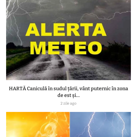
HARTĂ Caniculă în sudul țării, vânt puternic în zona
de est și...
2 zile ago