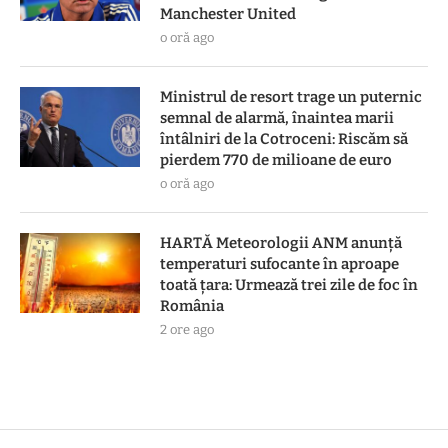
Manchester United
o oră ago
Ministrul de resort trage un puternic
semnal de alarmă, înaintea marii
întâlniri de la Cotroceni: Riscăm să
pierdem 770 de milioane de euro
o oră ago
HARTĂ Meteorologii ANM anunță
temperaturi sufocante în aproape
toată țara: Urmează trei zile de foc în
România
2 ore ago