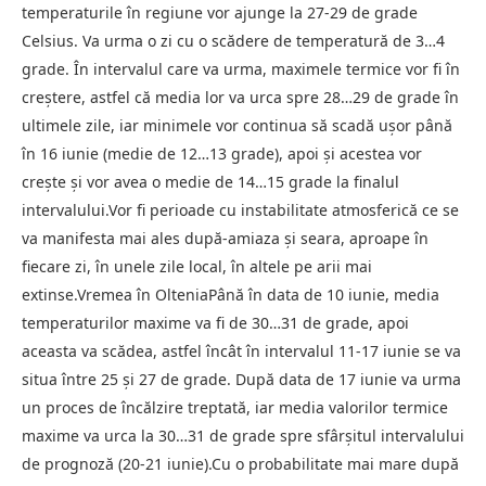
temperaturile în regiune vor ajunge la 27-29 de grade
Celsius. Va urma o zi cu o scădere de temperatură de 3…4
grade. În intervalul care va urma, maximele termice vor fi în
creștere, astfel că media lor va urca spre 28…29 de grade în
ultimele zile, iar minimele vor continua să scadă ușor până
în 16 iunie (medie de 12…13 grade), apoi și acestea vor
crește și vor avea o medie de 14…15 grade la finalul
intervalului.Vor fi perioade cu instabilitate atmosferică ce se
va manifesta mai ales după-amiaza și seara, aproape în
fiecare zi, în unele zile local, în altele pe arii mai
extinse.Vremea în OlteniaPână în data de 10 iunie, media
temperaturilor maxime va fi de 30…31 de grade, apoi
aceasta va scădea, astfel încât în intervalul 11-17 iunie se va
situa între 25 și 27 de grade. După data de 17 iunie va urma
un proces de încălzire treptată, iar media valorilor termice
maxime va urca la 30…31 de grade spre sfârșitul intervalului
de prognoză (20-21 iunie).Cu o probabilitate mai mare după