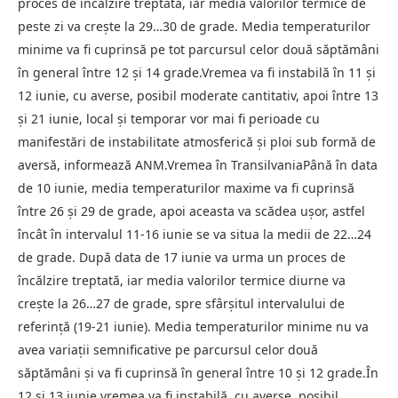
proces de încălzire treptată, iar media valorilor termice de
peste zi va crește la 29…30 de grade. Media temperaturilor
minime va fi cuprinsă pe tot parcursul celor două săptămâni
în general între 12 și 14 grade.Vremea va fi instabilă în 11 și
12 iunie, cu averse, posibil moderate cantitativ, apoi între 13
și 21 iunie, local și temporar vor mai fi perioade cu
manifestări de instabilitate atmosferică și ploi sub formă de
aversă, informează ANM.Vremea în TransilvaniaPână în data
de 10 iunie, media temperaturilor maxime va fi cuprinsă
între 26 și 29 de grade, apoi aceasta va scădea ușor, astfel
încât în intervalul 11-16 iunie se va situa la medii de 22…24
de grade. După data de 17 iunie va urma un proces de
încălzire treptată, iar media valorilor termice diurne va
crește la 26…27 de grade, spre sfârșitul intervalului de
referință (19-21 iunie). Media temperaturilor minime nu va
avea variații semnificative pe parcursul celor două
săptămâni și va fi cuprinsă în general între 10 și 12 grade.În
12 și 13 iunie vremea va fi instabilă, cu averse, posibil