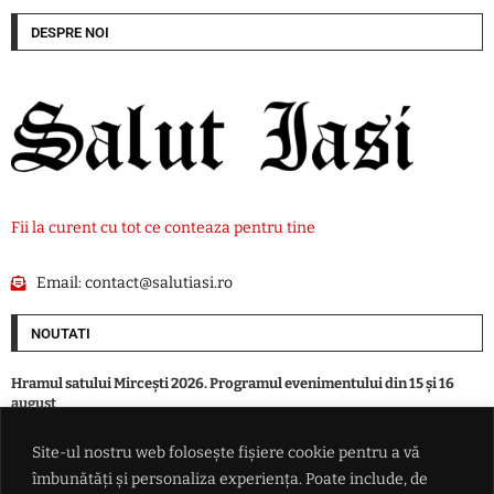
DESPRE NOI
Fii la curent cu tot ce conteaza pentru tine
Email:
contact@salutiasi.ro
NOUTATI
Hramul satului Mircești 2026. Programul evenimentului din 15 și 16
august
Site-ul nostru web folosește fișiere cookie pentru a vă
Avertisment: Căldura extremă ar putea șterge aproape toată creșterea
îmbunătăți și personaliza experiența. Poate include, de
economică a Europei în 2026. Pierderi de până la 180 de miliarde de