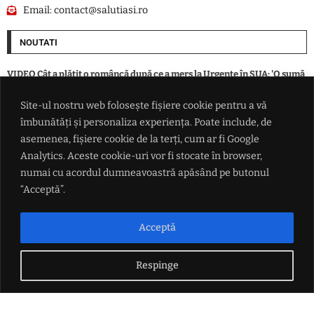
Email:
contact@salutiasi.ro
NOUTATI
VIDEO Cât a plătit o româncă după ce a mers la Urgențe în SUA: 'O sumă
din aia nebună? Exact așa va fi'
Site-ul nostru web folosește fișiere cookie pentru a vă
îmbunătăți și personaliza experiența. Poate include, de
Rradar de securitate instalat la aeroportul din Leipzig, după incidentul
cu drona încărcată cu explozibil
asemenea, fișiere cookie de la terți, cum ar fi Google
Analytics. Aceste cookie-uri vor fi stocate în browser,
numai cu acordul dumneavoastră apăsând pe butonul
SUA alocă 3 miliarde de dolari pentru minerale critice. Finanțare
pentru o mină de scandiu din Australia
“Acceptă”.
Ucraina lovește două rafinării din Rusia într-un atac cu aproape 400 de
Acceptă
drone
Respinge
LINK-URI UTILE
Politica de confidențialitate