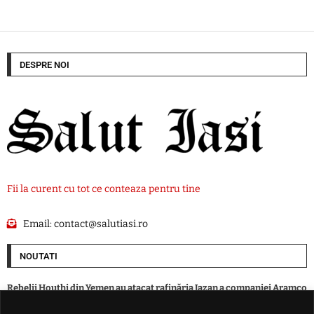
DESPRE NOI
Fii la curent cu tot ce conteaza pentru tine
Email:
contact@salutiasi.ro
NOUTATI
Rebelii Houthi din Yemen au atacat rafinăria Jazan a companiei Aramco
din Arabia Saudită