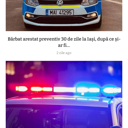
Bărbat arestat preventiv 30 de zile la Iași, după ce și-
ar fi...
2 zile ago