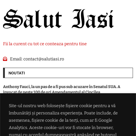
Fii la curent cu tot ce conteaza pentru tine
Email:
contact@salutiasi.ro
NOUTATI
Anthony Fauci, la un pas de a fi pus sub acuzare în Senatul SUA. A
invocat de peste 100 de ori Amendamentul al Cincilea
Site-ul nostru web folosește fișiere cookie pentru a vă
Intervenție de urgență în centrul Pașcaniului. Un șofer de taxi a fost
îmbunătăți și personaliza experiența. Poate include, de
resuscitat de echipajele medicale – FOTO
asemenea, fișiere cookie de la terți, cum ar fi Google
Analytics. Aceste cookie-uri vor fi stocate în browser,
Șeful Parlamentului iranian îl ironizează pe Trump și îl acuză de
numai cu acordul dumneavoastră apăsând pe butonul
'diplomație de teatru': 'Urmează un atac masiv… stați, nu, vor să