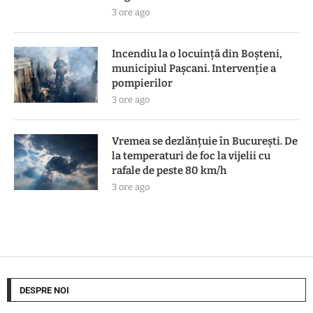
3 ore ago
Incendiu la o locuință din Boșteni,
municipiul Pașcani. Intervenție a
pompierilor
3 ore ago
Vremea se dezlănțuie în București. De
la temperaturi de foc la vijelii cu
rafale de peste 80 km/h
3 ore ago
DESPRE NOI