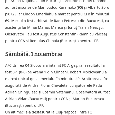
pe Arena Națională din București. Golurile echipei Dinamo
au fost înscrise de Mamoudou Karamoko (90) și Alberto Soro
(90+2), iar Lindon Emerllahu a marcat pentru CFR în minutul
69. Meciul a fost arbitrat de Radu Petrescu din București, cu
asistența lui Mihai Marius Marica și Ionuț Traian Neacșu.
Observatorii au fost Augustus Constantin (Râmnicu Vâlcea)
pentru CCA și Romulus Chihaia (București) pentru LPF.
Sâmbătă, 1 noiembrie
AFC Unirea 04 Slobozia a întâlnit FC Argeș, iar rezultatul a
fost 0-1 (0-0) pe Arena 1 din Clinceni. Robert Moldoveanu a
marcat unicul gol al meciului în minutul 49. Arbitrarea a fost
asigurată de Andrei Florin Chivulete, cu ajutoarele Radu
Adrian Ghinguleac și Cosmin Vatamanu. Observatorii au fost
Adrian Vidan (București) pentru CCA și Marian Bucurescu
(București) pentru LPF.
Un alt meci s-a desfășurat la Cluj-Napoca, între FC