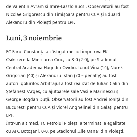
de Valentin Avram și Imre-Laszlo Bucsi. Observatorii au fost
Nicolae Grigorescu din Timișoara pentru CCA și Eduard
Alexandru din Ploiești pentru LPF.
Luni, 3 noiembrie
FC Farul Constanța a câștigat meciul împotriva FK
Csikszereda Miercurea Ciuc, cu 3-0 (2-0), pe Stadionul
Central Academia Hagi din Ovidiu. Ionuț Vînă (14), Narek
Grigorian (40) și Alexandru Ișfan (70 – penalty) au fost
autorii golurilor. Arbitrajul a fost realizat de Iulian Călin din
Ștefănești/Argeș, cu ajutoarele sale Vasile Marinescu și
George Bogdan Duță. Observatorii au fost Andrei Ioniță din
București pentru CCA și Viorel Anghelinei din Galați pentru
LPF.
Într-un alt meci, FC Petrolul Ploiești a terminat la egalitate
cu AFC Botoșani, 0-0, pe Stadionul „Ilie Oană” din Ploiești.