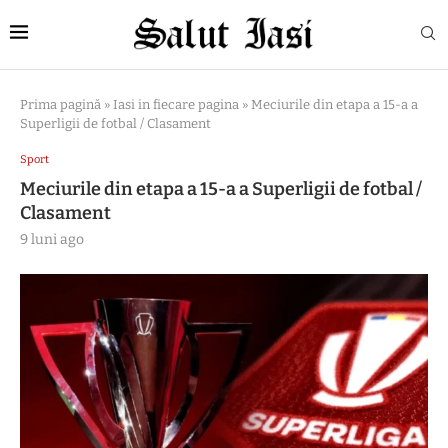
Prima pagină
»
Iasi in fiecare pagina
»
Meciurile din etapa a 15-a a
Superligii de fotbal / Clasament
Sport
Meciurile din etapa a 15-a a Superligii de fotbal /
Clasament
9 luni ago