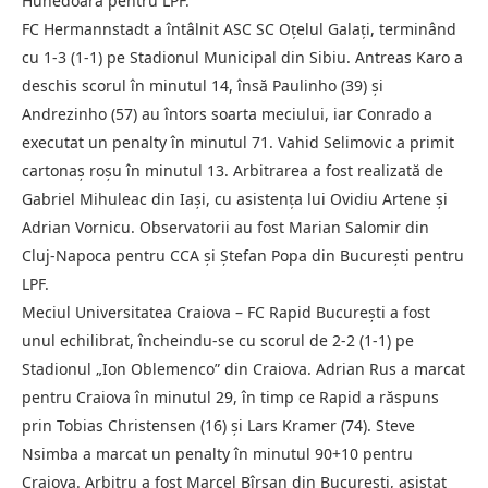
Hunedoara pentru LPF.
FC Hermannstadt a întâlnit ASC SC Oțelul Galați, terminând
cu 1-3 (1-1) pe Stadionul Municipal din Sibiu. Antreas Karo a
deschis scorul în minutul 14, însă Paulinho (39) și
Andrezinho (57) au întors soarta meciului, iar Conrado a
executat un penalty în minutul 71. Vahid Selimovic a primit
cartonaș roșu în minutul 13. Arbitrarea a fost realizată de
Gabriel Mihuleac din Iași, cu asistența lui Ovidiu Artene și
Adrian Vornicu. Observatorii au fost Marian Salomir din
Cluj-Napoca pentru CCA și Ștefan Popa din București pentru
LPF.
Meciul Universitatea Craiova – FC Rapid București a fost
unul echilibrat, încheindu-se cu scorul de 2-2 (1-1) pe
Stadionul „Ion Oblemenco” din Craiova. Adrian Rus a marcat
pentru Craiova în minutul 29, în timp ce Rapid a răspuns
prin Tobias Christensen (16) și Lars Kramer (74). Steve
Nsimba a marcat un penalty în minutul 90+10 pentru
Craiova. Arbitru a fost Marcel Bîrsan din București, asistat