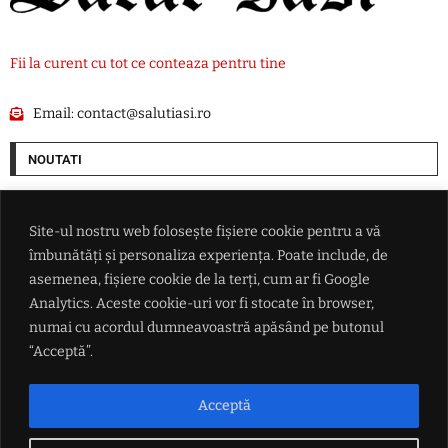
Fii la curent cu tot ce conteaza pentru tine
Email:
contact@salutiasi.ro
NOUTATI
Prognoză specială pentru București: Meteorologii anunță temperaturi
de foc, în următoarele zile
Site-ul nostru web folosește fișiere cookie pentru a vă
îmbunătăți și personaliza experiența. Poate include, de
Intel lansează o vânzare de acţiuni de 15 miliarde de dolari
asemenea, fișiere cookie de la terți, cum ar fi Google
Analytics. Aceste cookie-uri vor fi stocate în browser,
numai cu acordul dumneavoastră apăsând pe butonul
Schimbare majoră în vaccinarea copiilor din SUA: Trump reduce
imunizările și vrea separarea vaccinului ROR
“Acceptă”.
Polițiștii din județul Iași au intervenit la peste 400 de evenimente în
Acceptă
perioada 7-9 august