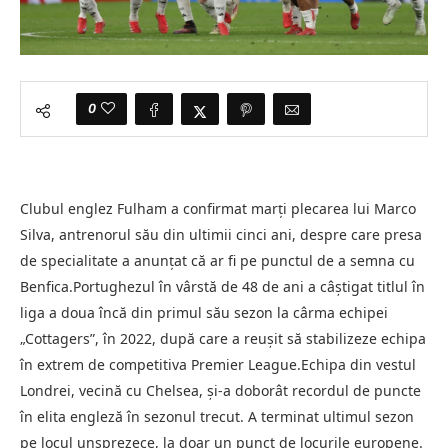
0
Clubul englez Fulham a confirmat marţi plecarea lui Marco
Silva, antrenorul său din ultimii cinci ani, despre care presa
de specialitate a anunţat că ar fi pe punctul de a semna cu
Benfica.Portughezul în vârstă de 48 de ani a câştigat titlul în
liga a doua încă din primul său sezon la cârma echipei
„Cottagers”, în 2022, după care a reuşit să stabilizeze echipa
în extrem de competitiva Premier League.Echipa din vestul
Londrei, vecină cu Chelsea, şi-a doborât recordul de puncte
în elita engleză în sezonul trecut. A terminat ultimul sezon
pe locul unsprezece, la doar un punct de locurile europene.