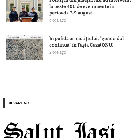
Polițiștii din județul Iași au intervenit
la peste 400 de evenimente în
perioada 7-9 august
o oră ago
În pofida armistiţiului, "genocidul
continuă" în Fâşia Gaza(ONU)
2 ore ago
DESPRE NOI