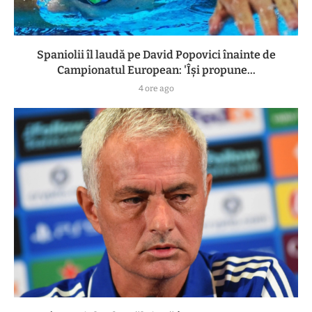
Spaniolii îl laudă pe David Popovici înainte de
Campionatul European: 'Își propune...
4 ore ago