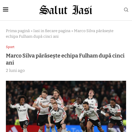
Prima pagină
»
Iasi in fiecare pagina
»
Marco Silva părăseşte
echipa Fulham după cinci ani
Sport
Marco Silva părăseşte echipa Fulham după cinci
ani
2 luni ago