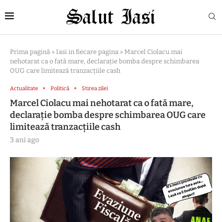
Prima pagină
»
Iasi in fiecare pagina
»
Marcel Ciolacu mai
nehotarat ca o fată mare, declarație bomba despre schimbarea
OUG care limitează tranzacțiile cash
Actualitate
Politică
Stirea zilei
Marcel Ciolacu mai nehotarat ca o fată mare,
declarație bomba despre schimbarea OUG care
limitează tranzacțiile cash
3 ani ago