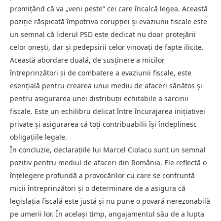
promițând că va „veni peste” cei care încalcă legea. Această
poziție răspicată împotriva corupției și evaziunii fiscale este
un semnal că liderul PSD este dedicat nu doar protejării
celor onești, dar și pedepsirii celor vinovați de fapte ilicite.
Această abordare duală, de susținere a micilor
întreprinzători și de combatere a evaziunii fiscale, este
esențială pentru crearea unui mediu de afaceri sănătos și
pentru asigurarea unei distribuții echitabile a sarcinii
fiscale. Este un echilibru delicat între încurajarea inițiativei
private și asigurarea că toți contribuabilii își îndeplinesc
obligațiile legale.
În concluzie, declarațiile lui Marcel Ciolacu sunt un semnal
pozitiv pentru mediul de afaceri din România. Ele reflectă o
înțelegere profundă a provocărilor cu care se confruntă
micii întreprinzători și o determinare de a asigura că
legislația fiscală este justă și nu pune o povară nerezonabilă
pe umerii lor. În același timp, angajamentul său de a lupta