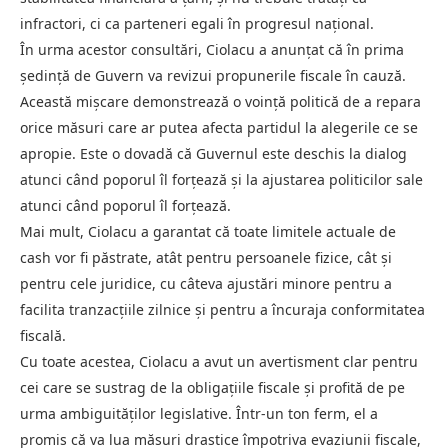
infractori, ci ca parteneri egali în progresul național.
În urma acestor consultări, Ciolacu a anunțat că în prima
ședință de Guvern va revizui propunerile fiscale în cauză.
Această mișcare demonstrează o voință politică de a repara
orice măsuri care ar putea afecta partidul la alegerile ce se
apropie. Este o dovadă că Guvernul este deschis la dialog
atunci când poporul îl forțează și la ajustarea politicilor sale
atunci când poporul îl forțează.
Mai mult, Ciolacu a garantat că toate limitele actuale de
cash vor fi păstrate, atât pentru persoanele fizice, cât și
pentru cele juridice, cu câteva ajustări minore pentru a
facilita tranzacțiile zilnice și pentru a încuraja conformitatea
fiscală.
Cu toate acestea, Ciolacu a avut un avertisment clar pentru
cei care se sustrag de la obligațiile fiscale și profită de pe
urma ambiguităților legislative. Într-un ton ferm, el a
promis că va lua măsuri drastice împotriva evaziunii fiscale,