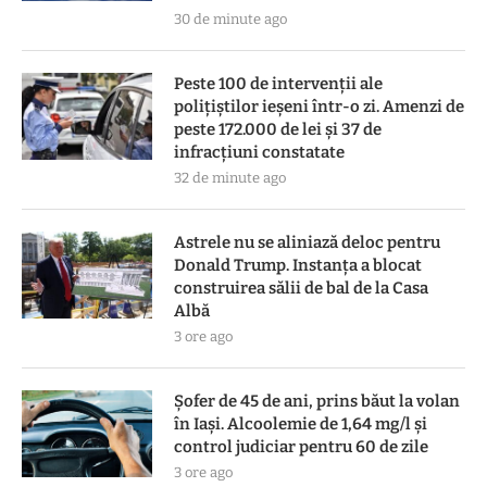
30 de minute ago
Peste 100 de intervenții ale
polițiștilor ieșeni într-o zi. Amenzi de
peste 172.000 de lei și 37 de
infracțiuni constatate
32 de minute ago
Astrele nu se aliniază deloc pentru
Donald Trump. Instanța a blocat
construirea sălii de bal de la Casa
Albă
3 ore ago
Șofer de 45 de ani, prins băut la volan
în Iași. Alcoolemie de 1,64 mg/l și
control judiciar pentru 60 de zile
3 ore ago