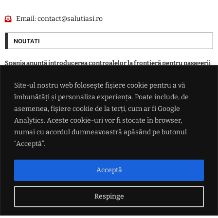
Email:
contact@salutiasi.ro
NOUTATI
Spania anunță introducerea controalelor la frontieră pentru pasagerii
navelor și avioanelor care sosesc din Italia
Site-ul nostru web folosește fișiere cookie pentru a vă
îmbunătăți și personaliza experiența. Poate include, de
Peste 100 de intervenții ale polițiștilor ieșeni într-o zi. Amenzi de peste
172.000 de lei și 37 de infracțiuni constatate
asemenea, fișiere cookie de la terți, cum ar fi Google
Analytics. Aceste cookie-uri vor fi stocate în browser,
numai cu acordul dumneavoastră apăsând pe butonul
Astrele nu se aliniază deloc pentru Donald Trump. Instanța a blocat
construirea sălii de bal de la Casa Albă
“Acceptă”.
Șofer de 45 de ani, prins băut la volan în Iași. Alcoolemie de 1,64 mg/l și
Acceptă
control judiciar pentru 60 de zile
Respinge
LINK-URI UTILE