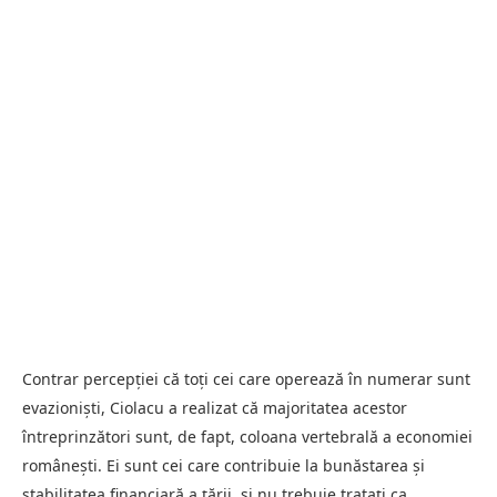
Contrar percepției că toți cei care operează în numerar sunt
evazioniști, Ciolacu a realizat că majoritatea acestor
întreprinzători sunt, de fapt, coloana vertebrală a economiei
românești. Ei sunt cei care contribuie la bunăstarea și
stabilitatea financiară a țării, și nu trebuie tratați ca