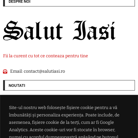
DESPRE NOI
Fii la curent cu tot ce conteaza pentru tine
Email:
contact@salutiasi.ro
NOUTATI
Cum vrea SUA să pună mâna pe resursele Groenlandei. O companie ce
are legături cu Donald Trump începe goana după petrolul de sub gheață
Site-ul nostru web folosește fișiere cookie pentru a vă
îmbunătăți și personaliza experiența. Poate include, de
Ce i-a promis Aleksandar Vučić lui Zelenski în fața întregii lumi, dar și
asemenea, fișiere cookie de la terți, cum ar fi Google
ce refuză categoric
Analytics. Aceste cookie-uri vor fi stocate în browser,
numai cu acordul dumneavoastră apăsând pe butonul