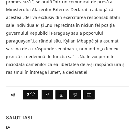
promovează ”, se arată într-un comunicat de presă al
Ministerului Afacerilor Externe. Declarația adaugă că
acestea „derivă exclusiv din exercitarea responsabilității
sale individuale” și „nu reprezintă în niciun fel poziția
guvernului Republicii Paraguay sau a poporului
paraguayan”.La rândul său, Kylian Mbappé și-a asumat
sarcina de a-i răspunde senatoarei, numind-o „o femeie
josnică și nedemnă de funcția sa” . „Nu le voi permite
niciodată oamenilor ca ea libertatea de a-și răspândi ura și
rasismul în întreaga lume”, a declarat el.
0
SALUT IASI