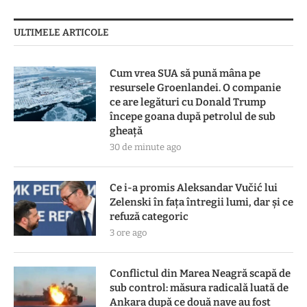
ULTIMELE ARTICOLE
Cum vrea SUA să pună mâna pe
resursele Groenlandei. O companie
ce are legături cu Donald Trump
începe goana după petrolul de sub
gheață
30 de minute ago
Ce i-a promis Aleksandar Vučić lui
Zelenski în fața întregii lumi, dar și ce
refuză categoric
3 ore ago
Conflictul din Marea Neagră scapă de
sub control: măsura radicală luată de
Ankara după ce două nave au fost