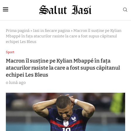
Prima pagină
»
Iasi in fiecare pagina
»
Macron îl susține pe Kylian
Mbappé în fața atacurilor rasiste la care a fost supus căpitanul
echipei Les Bleus
Sport
Macron îl susține pe Kylian Mbappé în fața
atacurilor rasiste la care a fost supus căpitanul
echipei Les Bleus
o lună ago