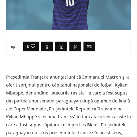
0
Președinția Franței a anunțat luni că Emmanuel Macron și-a
oferit sprijinul pentru căpitanul naționalei de fotbal, Kylian
Mbappé, denunțând „atacurile rasiste” la care a fost supus
din partea unui senator paraguayan după optimile de finală
ale Cupei Mondiale.„Președintele Republicii îl susține pe
Kylian Mbappé și echipa franceză în fața atacurilor rasiste la
care a fost supus căpitanul echipei Les Bleus. Președintele
paraguayan i-a scris președintelui francez în acest sens,