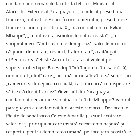
condamnând remarcile făcute, la fel ca și Ministerul
Afacerilor Externe al Paraguayului”, a indicat președinția
franceză, potrivit Le Figaro.În urma meciului, președintele
francez a lăudat pe rețeaua X „încă un gol pentru Kylian
Mbappé”, „împotriva rasismului de data aceasta” . „Tot
sprijinul meu. Când cuvintele denigrează, valorile noastre
răspund: demnitate, respect, fraternitate”, a adăugat
el.Senatoarea Celeste Amarilla l-a atacat violent pe
superstarul echipei Blues după înfrângerea țării sale (1-0),
numindu-l „idiot” care „ nici măcar nu a învățat să scrie” sau
„camerunez din epoca colonială, care încearcă cu disperare
să treacă drept francez” .Guvernul din Paraguay a
condamnat declarațiile senatoarei față de MbappéGuvernul
paraguayan a condamnat luni aceste remarci. „Declarațiile
făcute de senatoarea Celeste Amarilla (…) sunt contrare
valorilor și principiilor care inspiră coexistența pașnică și
respectul pentru demnitatea umană, pe care țara noastră le