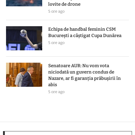
lovite de drone
5 ore ago
Echipa de handbal feminin CSM
Bucureşti a câştigat Cupa Dunărea
5 ore ago
Senatoare AUR: Nu vom vota
niciodată un guvern condus de
Nazare, ar fi garanția prăbușirii în
abis
5 ore ago