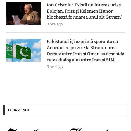
Ion Cristoiu: 'Există un interes uriaș.
Bolojan, Fritz și Kelemen Hunor
blochează formarea unui alt Guvern'
3 ore ago
Pakistanul îşi exprimă speranţa ca
Acordul cu privire la Strâmtoarea
Ormuz între Iran şi Oman să deschidă
calea dialogului între Iran şi SUA
3 ore ago
DESPRE NOI