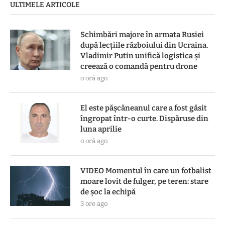
ULTIMELE ARTICOLE
Schimbări majore în armata Rusiei
după lecțiile războiului din Ucraina.
Vladimir Putin unifică logistica și
creează o comandă pentru drone
o oră ago
El este pășcăneanul care a fost găsit
îngropat într-o curte. Dispăruse din
luna aprilie
o oră ago
VIDEO Momentul în care un fotbalist
moare lovit de fulger, pe teren: stare
de șoc la echipă
3 ore ago