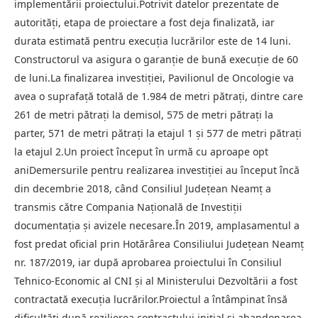
implementării proiectului.Potrivit datelor prezentate de
autorități, etapa de proiectare a fost deja finalizată, iar
durata estimată pentru execuția lucrărilor este de 14 luni.
Constructorul va asigura o garanție de bună execuție de 60
de luni.La finalizarea investiției, Pavilionul de Oncologie va
avea o suprafață totală de 1.984 de metri pătrați, dintre care
261 de metri pătrați la demisol, 575 de metri pătrați la
parter, 571 de metri pătrați la etajul 1 și 577 de metri pătrați
la etajul 2.Un proiect început în urmă cu aproape opt
aniDemersurile pentru realizarea investiției au început încă
din decembrie 2018, când Consiliul Județean Neamț a
transmis către Compania Națională de Investiții
documentația și avizele necesare.În 2019, amplasamentul a
fost predat oficial prin Hotărârea Consiliului Județean Neamț
nr. 187/2019, iar după aprobarea proiectului în Consiliul
Tehnico-Economic al CNI și al Ministerului Dezvoltării a fost
contractată execuția lucrărilor.Proiectul a întâmpinat însă
dificultăți după rezilierea contractului inițial și abandonarea