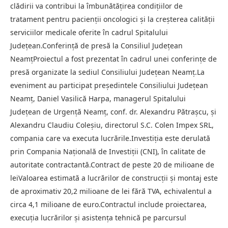
clădirii va contribui la îmbunătățirea condițiilor de
tratament pentru pacienții oncologici și la creșterea calității
serviciilor medicale oferite în cadrul Spitalului
Județean.Conferință de presă la Consiliul Județean
NeamțProiectul a fost prezentat în cadrul unei conferințe de
presă organizate la sediul Consiliului Județean Neamț.La
eveniment au participat președintele Consiliului Județean
Neamț, Daniel Vasilică Harpa, managerul Spitalului
Județean de Urgență Neamț, conf. dr. Alexandru Pătrașcu, și
Alexandru Claudiu Coleșiu, directorul S.C. Colen Impex SRL,
compania care va executa lucrările.Investiția este derulată
prin Compania Națională de Investiții (CNI), în calitate de
autoritate contractantă.Contract de peste 20 de milioane de
leiValoarea estimată a lucrărilor de construcții și montaj este
de aproximativ 20,2 milioane de lei fără TVA, echivalentul a
circa 4,1 milioane de euro.Contractul include proiectarea,
execuția lucrărilor și asistența tehnică pe parcursul