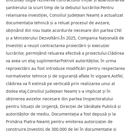
șantierului la scurt timp de la debutul lucrărilor.Pentru
relansarea investiției, Consiliul Județean Neamț a actualizat
documentația tehnică și a reluat procesul de avizare,
obținând din nou toate acordurile necesare din partea CNI
și a Ministerului Dezvoltării.În 2025, Compania Națională de
Investiții a reușit contractarea proiectării și execuției
lucrărilor, permițând reluarea efectivă a proiectului.Clădirea
va avea un etaj suplimentarPotrivit autorităților, în urma
reproiectării au fost introduse modificări pentru respectarea
normativelor tehnice și de siguranță aflate în vigoare.Astfel,
clădirea va fi extinsă pe verticală prin realizarea unui al
doilea etaj.Consiliul Județean Neamț s-a implicat și în
obținerea avizelor necesare din partea Inspectoratului
pentru Situații de Urgență, Direcției de Sănătate Publică și
autorităților de mediu. Documentația a fost depusă și la
Primăria Piatra-Neamț pentru emiterea autorizației de
construire.Investiții de 300.000 de lei în documentație și