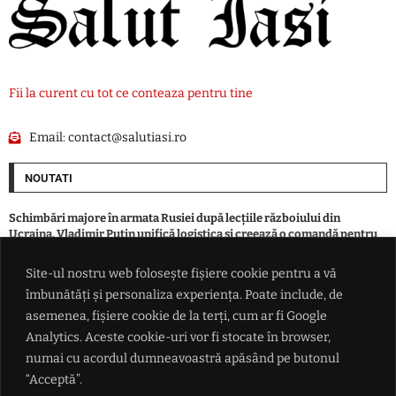
Fii la curent cu tot ce conteaza pentru tine
Email:
contact@salutiasi.ro
NOUTATI
Schimbări majore în armata Rusiei după lecțiile războiului din
Ucraina. Vladimir Putin unifică logistica și creează o comandă pentru
drone
Site-ul nostru web folosește fișiere cookie pentru a vă
îmbunătăți și personaliza experiența. Poate include, de
El este pășcăneanul care a fost găsit îngropat într-o curte. Dispăruse
din luna aprilie
asemenea, fișiere cookie de la terți, cum ar fi Google
Analytics. Aceste cookie-uri vor fi stocate în browser,
numai cu acordul dumneavoastră apăsând pe butonul
VIDEO Momentul în care un fotbalist moare lovit de fulger, pe teren:
stare de șoc la echipă
“Acceptă”.