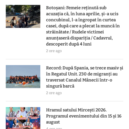
Botoşani: Femeie reţinută sub
acuzaţia că, în luna aprilie, şi-a ucis
concubinul, l-a îngropat în curtea
casei, după care a plecat la muncă în
străinătate / Rudele victimei
anunţaseră dispariţia / Cadavrul,
descoperit după 4 luni
2 ore ago
Record: După Spania, se trece masiv și
în Regatul Unit. 230 de migranți au
traversat Canalul Mânecii într-o
singură barcă
2 ore ago
Hramul satului Mircești 2026.
Programul evenimentului din 15 și 16
august
4 ore ago