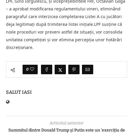
LPF, Gino Iorgulescu, și vicepreședintele FRF, Octavian Goga
– a aprobat modificarea regulamentului vineri, eliminând
paragraful care interzicea completarea Listei A cu jucători
deja legitimați după trimiterea listei inițiale.LPF susține că
noile proceduri vor preveni astfel de situații, vor consolida
unitatea competiției și vor elimina percepția unor hotărâri
discreționare.
0
SALUT IASI
Articolul anterior
Summitul dintre Donald Trump și Putin este un 'exercițiu de