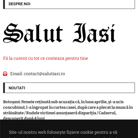
DESPRE NOI
Fii la curent cu tot ce conteaza pentru tine
Email:
contact@salutiasi.ro
NOUTATI
Botoşani: Femeie reţinută sub acuzaţia că, în luna aprilie, şi-a ucis
concubinul, l-a îngropat în curtea casei, după care a plecat la muncă în
străinătate / Rudele victimei anunţaseră dispariţia / Cadavrul,
descoperit după 4 luni
Site-ul nostru web folosește fișiere cookie pentru a vă
Record: După Spania, se trece masiv și în Regatul Unit. 230 de migranți