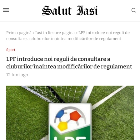
Prima pagină
»
Iasi in fiecare pagina
»
LPF introduce noi reguli de
consultare a cluburilor înaintea modificărilor de regulament
Sport
LPF introduce noi reguli de consultare a
cluburilor înaintea modificărilor de regulament
12 luni ago