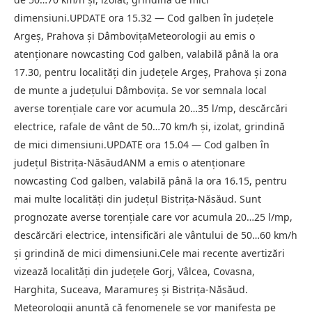
dimensiuni.UPDATE ora 15.32 — Cod galben în județele
Argeș, Prahova și DâmbovițaMeteorologii au emis o
atenționare nowcasting Cod galben, valabilă până la ora
17.30, pentru localități din județele Argeș, Prahova și zona
de munte a județului Dâmbovița. Se vor semnala local
averse torențiale care vor acumula 20…35 l/mp, descărcări
electrice, rafale de vânt de 50…70 km/h și, izolat, grindină
de mici dimensiuni.UPDATE ora 15.04 — Cod galben în
județul Bistrița-NăsăudANM a emis o atenționare
nowcasting Cod galben, valabilă până la ora 16.15, pentru
mai multe localități din județul Bistrița-Năsăud. Sunt
prognozate averse torențiale care vor acumula 20…25 l/mp,
descărcări electrice, intensificări ale vântului de 50…60 km/h
și grindină de mici dimensiuni.Cele mai recente avertizări
vizează localități din județele Gorj, Vâlcea, Covasna,
Harghita, Suceava, Maramureș și Bistrița-Năsăud.
Meteorologii anunță că fenomenele se vor manifesta pe