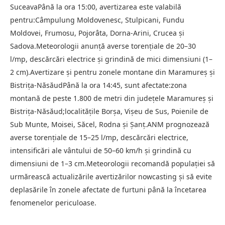
SuceavaPână la ora 15:00, avertizarea este valabilă
pentru:Câmpulung Moldovenesc, Stulpicani, Fundu
Moldovei, Frumosu, Pojorâta, Dorna-Arini, Crucea și
Sadova.Meteorologii anunță averse torențiale de 20–30
l/mp, descărcări electrice și grindină de mici dimensiuni (1–
2 cm).Avertizare și pentru zonele montane din Maramureș și
Bistrița-NăsăudPână la ora 14:45, sunt afectate:zona
montană de peste 1.800 de metri din județele Maramureș și
Bistrița-Năsăud;localitățile Borșa, Vișeu de Sus, Poienile de
Sub Munte, Moisei, Săcel, Rodna și Șanț.ANM prognozează
averse torențiale de 15–25 l/mp, descărcări electrice,
intensificări ale vântului de 50–60 km/h și grindină cu
dimensiuni de 1–3 cm.Meteorologii recomandă populației să
urmărească actualizările avertizărilor nowcasting și să evite
deplasările în zonele afectate de furtuni până la încetarea
fenomenelor periculoase.