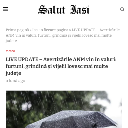
Prima pagină
»
Iasi in fiecare pagina
»
LIVE UPDATE – Avertizările
ANM vin în valuri: furtuni, grindină și vijelii lovesc mai multe
județe
Meteo
LIVE UPDATE – Avertizările ANM vin în valuri:
furtuni, grindină și vijelii lovesc mai multe
județe
o lună ago