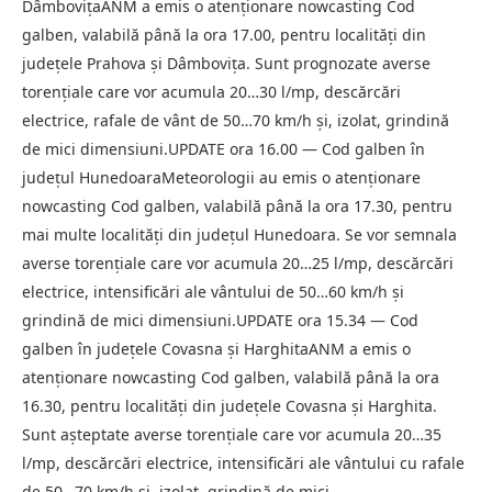
DâmbovițaANM a emis o atenționare nowcasting Cod
galben, valabilă până la ora 17.00, pentru localități din
județele Prahova și Dâmbovița. Sunt prognozate averse
torențiale care vor acumula 20…30 l/mp, descărcări
electrice, rafale de vânt de 50…70 km/h și, izolat, grindină
de mici dimensiuni.UPDATE ora 16.00 — Cod galben în
județul HunedoaraMeteorologii au emis o atenționare
nowcasting Cod galben, valabilă până la ora 17.30, pentru
mai multe localități din județul Hunedoara. Se vor semnala
averse torențiale care vor acumula 20…25 l/mp, descărcări
electrice, intensificări ale vântului de 50…60 km/h și
grindină de mici dimensiuni.UPDATE ora 15.34 — Cod
galben în județele Covasna și HarghitaANM a emis o
atenționare nowcasting Cod galben, valabilă până la ora
16.30, pentru localități din județele Covasna și Harghita.
Sunt așteptate averse torențiale care vor acumula 20…35
l/mp, descărcări electrice, intensificări ale vântului cu rafale
de 50…70 km/h și, izolat, grindină de mici