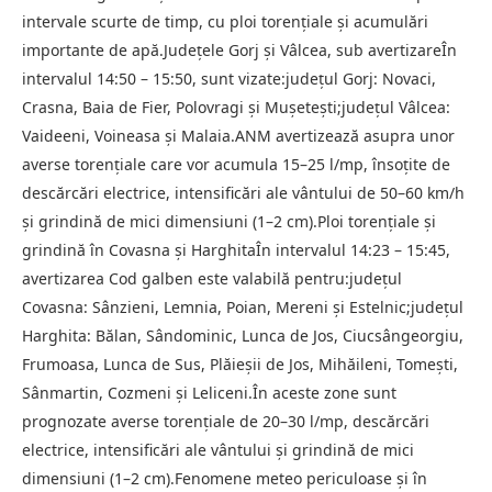
intervale scurte de timp, cu ploi torențiale și acumulări
importante de apă.Județele Gorj și Vâlcea, sub avertizareÎn
intervalul 14:50 – 15:50, sunt vizate:județul Gorj: Novaci,
Crasna, Baia de Fier, Polovragi și Mușetești;județul Vâlcea:
Vaideeni, Voineasa și Malaia.ANM avertizează asupra unor
averse torențiale care vor acumula 15–25 l/mp, însoțite de
descărcări electrice, intensificări ale vântului de 50–60 km/h
și grindină de mici dimensiuni (1–2 cm).Ploi torențiale și
grindină în Covasna și HarghitaÎn intervalul 14:23 – 15:45,
avertizarea Cod galben este valabilă pentru:județul
Covasna: Sânzieni, Lemnia, Poian, Mereni și Estelnic;județul
Harghita: Bălan, Sândominic, Lunca de Jos, Ciucsângeorgiu,
Frumoasa, Lunca de Sus, Plăieșii de Jos, Mihăileni, Tomești,
Sânmartin, Cozmeni și Leliceni.În aceste zone sunt
prognozate averse torențiale de 20–30 l/mp, descărcări
electrice, intensificări ale vântului și grindină de mici
dimensiuni (1–2 cm).Fenomene meteo periculoase și în