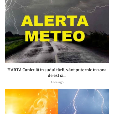
HARTĂ Caniculă în sudul țării, vânt puternic în zona
de est și...
4 ore ago