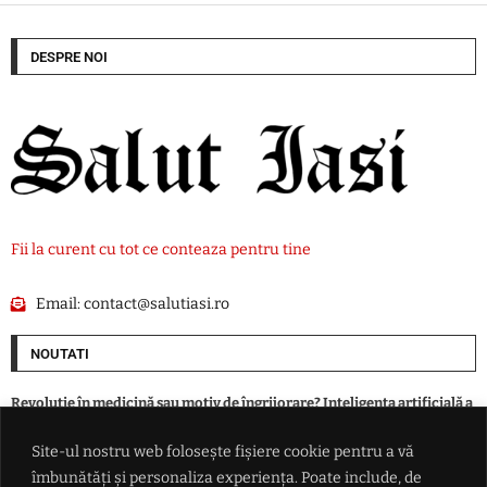
DESPRE NOI
Fii la curent cu tot ce conteaza pentru tine
Email:
contact@salutiasi.ro
NOUTATI
Revoluție în medicină sau motiv de îngrijorare? Inteligența artificială a
creat primele virusuri sintetice
Site-ul nostru web folosește fișiere cookie pentru a vă
îmbunătăți și personaliza experiența. Poate include, de
În timp ce aproape toată Europa se înarmează, patru ţări au ales altă