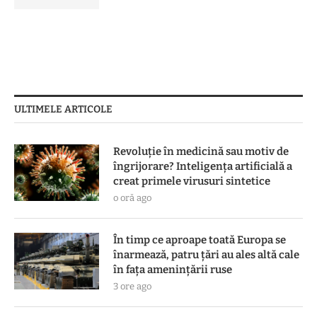
ULTIMELE ARTICOLE
Revoluție în medicină sau motiv de
îngrijorare? Inteligența artificială a
creat primele virusuri sintetice
o oră ago
În timp ce aproape toată Europa se
înarmează, patru ţări au ales altă cale
în faţa ameninţării ruse
3 ore ago