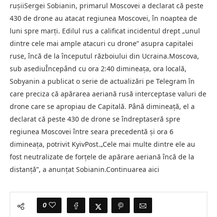
rușiiSergei Sobianin, primarul Moscovei a declarat că peste
430 de drone au atacat regiunea Moscovei, în noaptea de
luni spre marți. Edilul rus a calificat incidentul drept „unul
dintre cele mai ample atacuri cu drone” asupra capitalei
ruse, încă de la începutul războiului din Ucraina.Moscova,
sub asediuÎncepând cu ora 2:40 dimineața, ora locală,
Sobyanin a publicat o serie de actualizări pe Telegram în
care preciza că apărarea aeriană rusă interceptase valuri de
drone care se apropiau de Capitală. Până dimineață, el a
declarat că peste 430 de drone se îndreptaseră spre
regiunea Moscovei între seara precedentă și ora 6
dimineața, potrivit KyivPost.„Cele mai multe dintre ele au
fost neutralizate de forțele de apărare aeriană încă de la
distanță”, a anunțat Sobianin.Continuarea aici
0