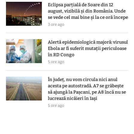
Eclipsa parțială de Soare din 12
august, vizibilă și din România. Unde
se vede cel mai bine și la ce oră începe
3 ore ago
Alertă epidemiologică majoră: virusul
Ebola ar fi suferit mutații periculoase
în RD Congo
5 ore ago
În județ, nu vom circula nici anul
acesta pe autostradă. A7 se grăbește
să ajungă la Pașcani, pe A8 încă nu se
lucrează nicăieri în Iași
5 ore ago