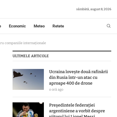
sâmbătă, august 8, 2026
e
Economic
Meteo
Retete
ntru companiile internaționale
ULTIMELE ARTICOLE
Ucraina lovește două rafinării
din Rusia într-un atac cu
aproape 400 de drone
o oră ago
Președintele federației
argentiniene a vorbit despre
viitorul lui Lionel Messi