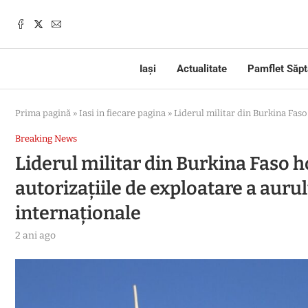
Iași
Actualitate
Pamflet Săp
Prima pagină
»
Iasi in fiecare pagina
»
Liderul militar din Burkina Faso
Breaking News
Liderul militar din Burkina Faso 
autorizațiile de exploatare a aur
internaționale
2 ani ago