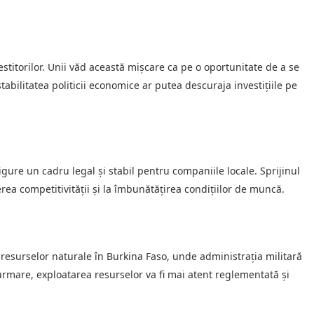
vestitorilor. Unii văd această mișcare ca pe o oportunitate de a se
stabilitatea politicii economice ar putea descuraja investițiile pe
ure un cadru legal și stabil pentru companiile locale. Sprijinul
ea competitivității și la îmbunătățirea condițiilor de muncă.
 resurselor naturale în Burkina Faso, unde administrația militară
urmare, exploatarea resurselor va fi mai atent reglementată și