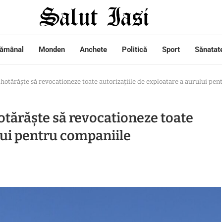
tămânal
Monden
Anchete
Politică
Sport
Sănatat
 hotărăște să revocationeze toate autorizațiile de exploatare a aurului pe
hotărăște să revocationeze toate
ului pentru companiile