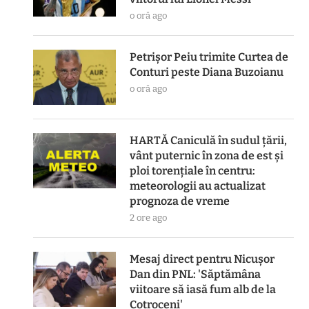
o oră ago
Petrișor Peiu trimite Curtea de
Conturi peste Diana Buzoianu
o oră ago
HARTĂ Caniculă în sudul țării,
vânt puternic în zona de est și
ploi torențiale în centru:
meteorologii au actualizat
prognoza de vreme
2 ore ago
Mesaj direct pentru Nicușor
Dan din PNL: 'Săptămâna
viitoare să iasă fum alb de la
Cotroceni'