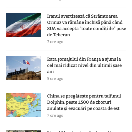
Iranul avertizează că Strâmtoarea
Ormuz va rămâne închisă până când
SUA va accepta "toate condiţiile" puse
de Teheran
3 ore ago
Rata șomajului din Franța a ajuns la
cel mai ridicat nivel din ultimii șase
ani
5 ore ago
China se pregătește pentru taifunul
Dolphin: peste 1.500 de zboruri
anulate și evacuări pe coasta de est
7 ore ago