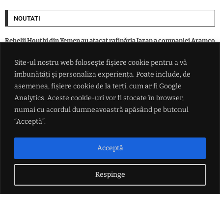
NOUTATI
Rebelii Houthi din Yemen au atacat rafinăria Jazan a companiei Aramco
din Arabia Saudită
Site-ul nostru web folosește fișiere cookie pentru a vă
îmbunătăți și personaliza experiența. Poate include, de
Iranul avertizează că Strâmtoarea Ormuz va rămâne închisă până când
SUA va accepta "toate condiţiile" puse de Teheran
asemenea, fișiere cookie de la terți, cum ar fi Google
Analytics. Aceste cookie-uri vor fi stocate în browser,
numai cu acordul dumneavoastră apăsând pe butonul
Rata șomajului din Franța a ajuns la cel mai ridicat nivel din ultimii șase
ani
“Acceptă”.
China se pregătește pentru taifunul Dolphin: peste 1.500 de zboruri
Acceptă
anulate și evacuări pe coasta de est
Respinge
LINK-URI UTILE
Politica de confidențialitate
Termeni și condiții